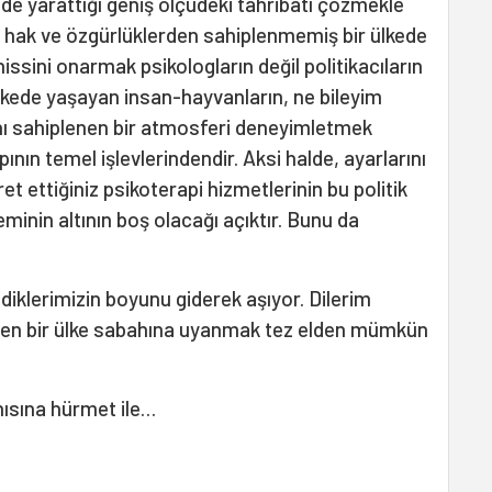
inde yarattığı geniş ölçüdeki tahribatı çözmekle
el hak ve özgürlüklerden sahiplenmemiş bir ülkede
hissini onarmak psikologların değil politikacıların
 ülkede yaşayan insan-hayvanların, ne bileyim
nı sahiplenen bir atmosferi deneyimletmek
ının temel işlevlerindendir. Aksi halde, ayarlarını
t ettiğiniz psikoterapi hizmetlerinin bu politik
inin altının boş olacağı açıktır. Bunu da
ldiklerimizin boyunu giderek aşıyor. Dilerim
il eden bir ülke sabahına uyanmak tez elden mümkün
ısına hürmet ile…