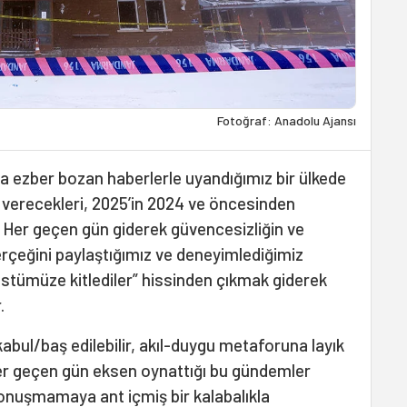
Fotoğraf: Anadolu Ajansı
 ezber bozan haberlerle uyandığımız bir ülkede
e verecekleri, 2025’in 2024 ve öncesinden
. Her geçen gün giderek güvencesizliğin ve
gerçeğini paylaştığımız ve deneyimlediğimiz
i üstümüze kitlediler” hissinden çıkmak giderek
.
kabul/baş edilebilir, akıl-duygu metaforuna layık
her geçen gün eksen oynattığı bu gündemler
onuşmamaya ant içmiş bir kalabalıkla