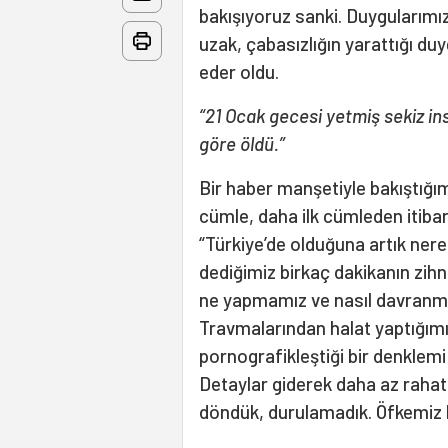
bakışıyoruz sanki. Duygularımı
uzak, çabasızlığın yarattığı du
eder oldu.
“21 Ocak gecesi yetmiş sekiz in
göre öldü.”
Bir haber manşetiyle bakıştığım
cümle, daha ilk cümleden itiba
“Türkiye’de olduğuna artık nere
dediğimiz birkaç dakikanın zihn
ne yapmamız ve nasıl davranm
Travmalarından halat yaptığımı
pornografikleştiği bir denklem
Detaylar giderek daha az rahat
döndük, durulamadık. Öfkemiz 