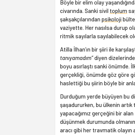
Böyle bir elim olay yaşandığı
civarında. Sanki sivil
toplum
say
şakşakçılarından
psikoloji
bülte
vaziyette. Her nasılsa durup ola
ritmik sayılarla sayılabilecek o
Atilla İlhan’ın bir şiiri ile karşı
tanıyamadım”
diyen dizelerinde
boyu asırlaştı sanki önümde. İl
gerçekliği, önümde göz göre gö
haslettiği bu şiirin böyle bir 
Durduğum yerde büyüyen bu di
şaşadururken, bu ülkenin artı
yapacağımız gerçeğini bir alan 
düşünmek durumunda olmanın ta
aracı gibi her travmatik olayın