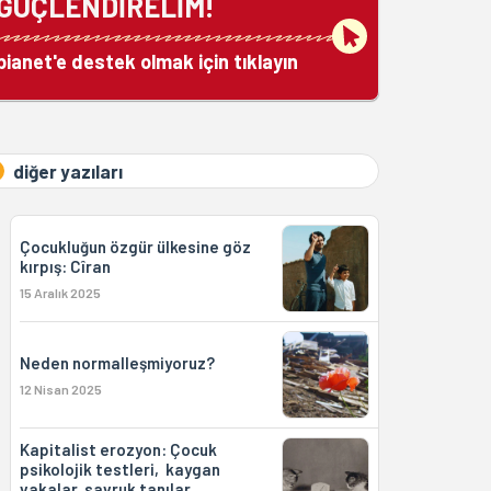
GÜÇLENDİRELİM!
bianet'e destek olmak için tıklayın
diğer yazıları
Çocukluğun özgür ülkesine göz
kırpış: Cîran
15 Aralık 2025
Neden normalleşmiyoruz?
12 Nisan 2025
Kapitalist erozyon: Çocuk
psikolojik testleri, kaygan
vakalar, savruk tanılar