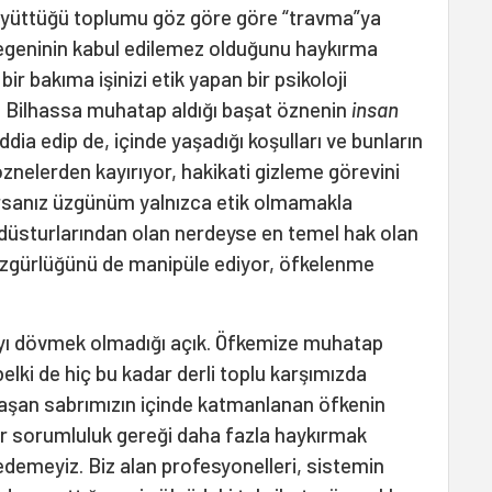
üyüttüğü toplumu göz göre göre “travma”ya
egeninin kabul edilemez olduğunu haykırma
r bakıma işinizi etik yapan bir psikoloji
k. Bilhassa muhatap aldığı başat öznenin
insan
ddia edip de, içinde yaşadığı koşulları ve bunların
 öznelerden kayırıyor, hakikati gizleme görevini
orsanız üzgünüm yalnızca etik olmamakla
düsturlarından olan nerdeyse en temel hak olan
zgürlüğünü de manipüle ediyor, öfkelenme
yı dövmek olmadığı açık. Öfkemize muhatap
elki de hiç bu kadar derli toplu karşımızda
 taşan sabrımızın içinde katmanlanan öfkenin
bir sorumluluk gereği daha fazla haykırmak
demeyiz. Biz alan profesyonelleri, sistemin