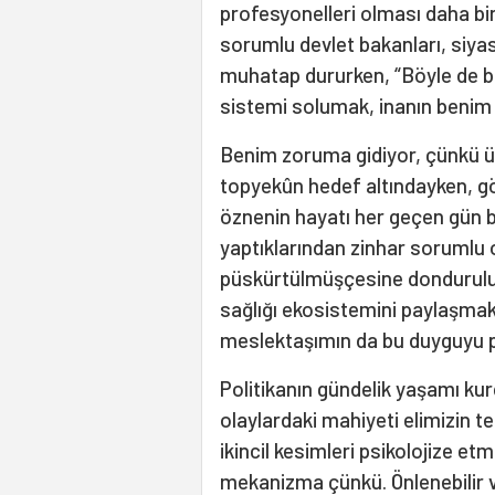
profesyonelleri olması daha bi
sorumlu devlet bakanları, siyasi
muhatap dururken, “Böyle de bir
sistemi solumak, inanın benim
Benim zoruma gidiyor, çünkü ülk
topyekûn hedef altındayken, g
öznenin hayatı her geçen gün b
yaptıklarından zinhar sorumlu 
püskürtülmüşçesine donduruluyor
sağlığı ekosistemini paylaşma
meslektaşımın da bu duyguyu pa
Politikanın gündelik yaşamı ku
olaylardaki mahiyeti elimizin ter
ikincil kesimleri psikolojize et
mekanizma çünkü. Önlenebilir ve i