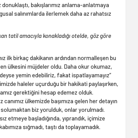
z donuklaştı, bakışlarımız anlama-anlatmaya
ygusal salınımlarda ilerlemek daha az rahatsız
san tatil amacıyla konakladığı otelde, göz göre
ız ilk birkaç dakikanın ardından normalleşen bu
ren ülkesini müjdeler oldu. Daha okur okumaz,
deyse yemin edebiliriz, fakat ispatlayamayız”
imizde haleler uçurduğu bir hakikati paylaşırken,
amız gerektiğini hesap edemez olduk.
z canımız ülkemizde başımıza gelen her detayın
i solumaktan biz yorulduk, onlar yorulmadı.
sız etmeye başladığında, yıprandık, içimize
kabımıza sığmadı, taştı da toplayamadık.