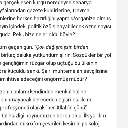
nda gerçekleşen kurgu neredeyse senaryo
falarından gazete kupürlerine, travma
nlerine herkes hazırlığını yapmış/organize olmuş
yın içindeki politik özü sınayabilecek özne sayısı
lguda. Peki, bize neler oldu böyle?
laştım geçen gün.
“Çok değişmişsin birden
 birkaç dakika yutkundum şiirin. Sözcükler bir yol
k gençliğimin rüzgar olup uçtuğu bu ülkenin
re küçüldü sanki. Şair, muhtemelen sevgilisine
anlam ihtiva edeceğini öngörmüş müdür?
zenin anlamı kendinden menkul haline
k tanınmayacak derecede değişmesi ile ne
profesyoneli olarak “her Allah’ın günü”
lihsizliği boynumuzun borcu oldu. İlk yardım
 ardından mikrofon çevirilen kesimin psikoloji