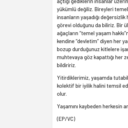
açtığı gediklerin insanlar üzer
yükümlü değiliz. Bireyleri tem
insanların yaşadığı değersizlik 
görevi olduğunu da biliriz. Bir
ağaçların “temel yaşam hakkı”
kendine “devletim” diyen her yap
bozup durduğunuz kitlelere işare
muhtevaya göz kapattığı her zem
bildiririz.
Yitirdiklerimiz, yaşamda tutabi
kolektif bir iyilik halini tems
olur.
Yaşamını kaybeden herkesin an
(EP/VC)