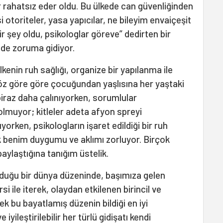
r rahatsız eder oldu. Bu ülkede can güvenliğinden
 otoriteler, yasa yapıcılar, ne bileyim envaiçeşit
 şey oldu, psikologlar göreve” dedirten bir
 de zoruma gidiyor.
enin ruh sağlığı, organize bir yapılanma ile
öz göre göre çocuğundan yaşlısına her yaştaki
iraz daha çalınıyorken, sorumlular
olmuyor; kitleler adeta afyon spreyi
ken, psikologların işaret edildiği bir ruh
k benim duygumu ve aklımı zorluyor. Birçok
ylaştığına tanığım üstelik.
rduğu bir dünya düzeninde, başımıza gelen
si ile iterek, olaydan etkilenen birincil ve
mek bu bayatlamış düzenin bildiği en iyi
yileştirilebilir her türlü gidişatı kendi