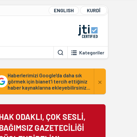
ENGLISH
KURDÎ
Kategoriler
Haberlerimizi Google'da daha sık
×
görmek için bianet'i tercih ettiğiniz
haber kaynaklarına ekleyebilirsiniz...
HAK ODAKLI, ÇOK SESLİ,
BAĞIMSIZ GAZETECİLİĞİ