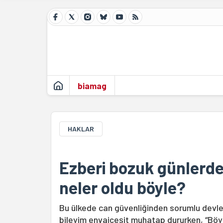
biamag
HAKLAR
Ezberi bozuk günlerde
neler oldu böyle?
Bu ülkede can güvenliğinden sorumlu devlet 
bileyim envaiçeşit muhatap dururken, “Böyle