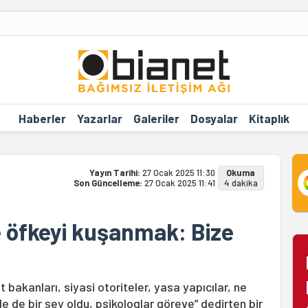
Haberler
Yazarlar
Galeriler
Dosyalar
Kitaplık
Yayın Tarihi:
27 Ocak 2025 11:30
Okuma
Son Güncelleme:
27 Ocak 2025 11:41
4 dakika
 öfkeyi kuşanmak: Bize
bakanları, siyasi otoriteler, yasa yapıcılar, ne
 de bir şey oldu, psikologlar göreve” dedirten bir