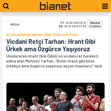
YT:
16.09.2010 10:15
Okuma
MEDYA
SG:
30.10.2013 23:58
2 dakika
ULUSLARARASI HRANT DİNK ÖDÜLLERİ 2010
Vicdani Retçi Tarhan: Hrant Gibi
Ürkek ama Özgürce Yaşıyoruz
Uluslararası Hrant Dink Ödülü’nü vicdani ret hareketi
adına alan Mehmet Tarhan, "Bizler Hrant gibi biraz
ürkekçe ama özgürce yaşamayı seçen insanlarız" dedi.