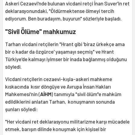
Askeri Cezaevi'nde bulunan vicdani retçi İnan Suver'in ret
deklarasyonundaki, "Öldürmektense ölmeyi tercih
ediyorum. Ben buradayım, buyurun" sözleriyle başladı.
"Sivil Ölüme" mahkumuz
Tarhan vicdani retçilerin "Hrant gibi 'biraz ürkekçe ama
bir o kadar da özgürce' yaşamayı seçmiş" ve Hrant
Türkiye'de kalmayı iyimser bir inada bağlanmış olduğunu
söyledi.
Vicdani retçilerin cezaevi-kışla-askeri mahkeme
kıskacında kısır döngüye ve Avrupa İnsan Hakları
Mahkemesi'nin (
AİHM
) tanımıyla "sivil ölüm"e mahkûm
edildiklerini anlatan Tarhan, konuşmanın sonunda
şunları söyledi:
"Her vicdani ret deklarasyonu militarizme karşı mücadele
etmek, barışın dilinde konuşmak için kişisel bir