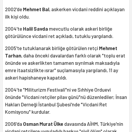
2002'de
Mehmet Bal
, askerken vicdani reddini açıklayan
ilk kişi oldu.
2004'te
Halil Savda
mevcutlu olarak askeri birliğe
götürülünce vicdani ret açıkladı, tutuklu yargılandı.
2005'te tutuklanarak birliğe götürülen retçi
Mehmet
Tarhan
, daha önceki davalardan farklı olarak "toplu erat
önünde ve askerlikten tamamen sıyrılmak maksadıyla
emre itaatsizlikte ısrar" suçlamasıyla yargılandı, 11 ay
askeri hapishaneye kapatıldı.
2004'te "Militurizm Festivali"ni ve Sıhhiye Orduevi
önünde "Vicdani retçiler pilav günü"nü düzenlediler; İnsan
Hakları Derneği İstanbul Şubesi'nde "Vicdani Ret
Komisyonu" kurdular.
2006'da
Osman Murat Ülke
davasında AİHM, Türkiye'nin
vicdani retçilere uyguladığı baskıyı "sivil ölüm" olarak