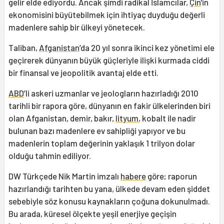
gelir elde ediyordu. Ancak şimdi radikal İslamcılar,
Çin
'in
ekonomisini büyütebilmek için ihtiyaç duyduğu değerli
madenlere sahip bir ülkeyi yönetecek.
Taliban,
Afganistan
’da 20 yıl sonra ikinci kez yönetimi ele
geçirerek dünyanın büyük güçleriyle ilişki kurmada ciddi
bir finansal ve jeopolitik avantaj elde etti.
ABD
’li askeri uzmanlar ve jeologların hazırladığı 2010
tarihli bir rapora göre, dünyanın en fakir ülkelerinden biri
olan Afganistan, demir, bakır,
lityum
, kobalt ile nadir
bulunan bazı madenlere ev sahipliği yapıyor ve bu
madenlerin toplam değerinin yaklaşık 1 trilyon dolar
olduğu tahmin ediliyor.
DW Türkçede Nik Martin imzalı
habere
göre; raporun
hazırlandığı tarihten bu yana, ülkede devam eden şiddet
sebebiyle söz konusu kaynakların çoğuna dokunulmadı.
Bu arada, küresel ölçekte yeşil enerjiye geçişin