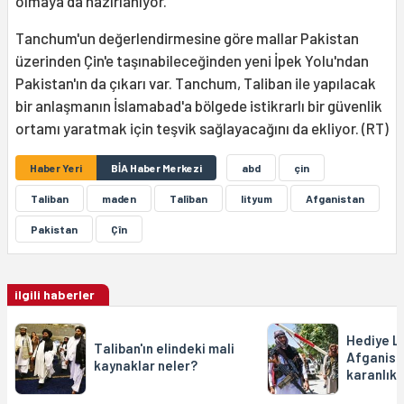
olmaya da hazırlanıyor.
Tanchum'un değerlendirmesine göre mallar Pakistan
üzerinden Çin'e taşınabileceğinden yeni İpek Yolu'ndan
Pakistan'ın da çıkarı var. Tanchum, Taliban ile yapılacak
bir anlaşmanın İslamabad'a bölgede istikrarlı bir güvenlik
ortamı yaratmak için teşvik sağlayacağını da ekliyor. (RT)
Haber Yeri
BİA Haber Merkezi
abd
çin
Taliban
maden
Talîban
lityum
Afganistan
Pakistan
Çîn
ilgili haberler
Hediye L
Taliban'ın elindeki mali
Afganist
kaynaklar neler?
karanlık 