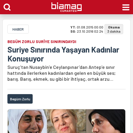
YT:
01.08.2015 00:00
Okuma
HABER
SG:
23.10.2016 02:24
3 dakika
BEGÜM ZORLU SURİYE SINIRINDAYDI
Suriye Sınırında Yaşayan Kadınlar
Konuşuyor
Suruç’tan Nusaybin’e Ceylanpınar’dan Antep’e sınır
hattında ilerlerken kadınlardan gelen en büyük ses;
barış. Barış, ekmek, su gibi bir ihtiyaç, ortak arzu…
Begüm Zorlu