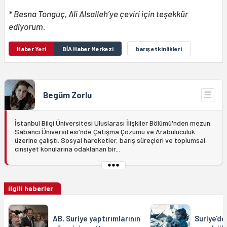
*
Besna Tonguç, Ali Alsalleh’ye çeviri için teşekkür
ediyorum.
Haber Yeri
BİA Haber Merkezi
barış etkinlikleri
Begüm Zorlu
İstanbul Bilgi Üniversitesi Uluslarası İlişkiler Bölümü'nden mezun.
Sabancı Üniversitesi'nde Çatışma Çözümü ve Arabuluculuk
üzerine çalıştı. Sosyal hareketler, barış süreçleri ve toplumsal
cinsiyet konularına odaklanan bir...
ilgili haberler
AB, Suriye yaptırımlarının
Suriye'de