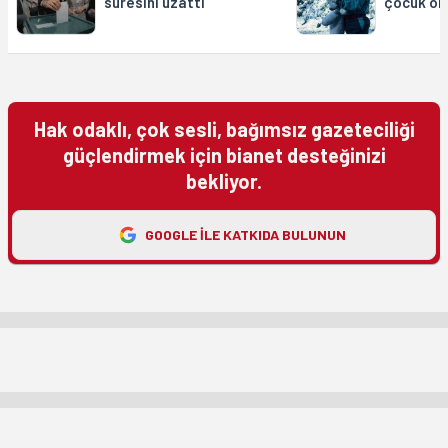
süresini uzattı
çocuk öld
Hak odaklı, çok sesli, bağımsız gazeteciliği
güçlendirmek için bianet desteğinizi
bekliyor.
GOOGLE ILE KATKIDA BULUNUN