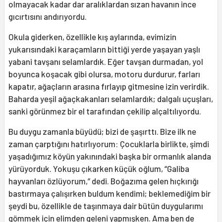
olmayacak kadar dar aralıklardan sızan havanın ince
gıcırtısını andırıyordu.
Okula giderken, özellikle kış aylarında, evimizin
yukarısındaki karaçamların bittiği yerde yaşayan yaşlı
yabani tavşanı selamlardık. Eğer tavşan durmadan, yol
boyunca koşacak gibi olursa, motoru durdurur, farları
kapatır, ağaçların arasına fırlayıp gitmesine izin verirdik.
Baharda yeşil ağaçkakanları selamlardık; dalgalı uçuşları,
sanki görünmez bir el tarafından çekilip alçaltılıyordu.
Bu duygu zamanla büyüdü; bizi de şaşırttı. Bize ilk ne
zaman çarptığını hatırlıyorum: Çocuklarla birlikte, şimdi
yaşadığımız köyün yakınındaki başka bir ormanlık alanda
yürüyorduk. Yokuşu çıkarken küçük oğlum, “Galiba
hayvanları özlüyorum,” dedi. Boğazıma gelen hıçkırığı
bastırmaya çalışırken buldum kendimi; beklemediğim bir
şeydi bu, özellikle de taşınmaya dair bütün duygularımı
gömmek için elimden geleni yapmışken. Ama ben de