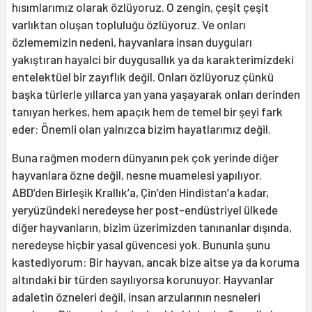
hısımlarımız olarak özlüyoruz. O zengin, çeşit çeşit
varlıktan oluşan topluluğu özlüyoruz. Ve onları
özlememizin nedeni, hayvanlara insan duyguları
yakıştıran hayalci bir duygusallık ya da karakterimizdeki
entelektüel bir zayıflık değil. Onları özlüyoruz çünkü
başka türlerle yıllarca yan yana yaşayarak onları derinden
tanıyan herkes, hem apaçık hem de temel bir şeyi fark
eder: Önemli olan yalnızca bizim hayatlarımız değil.
Buna rağmen modern dünyanın pek çok yerinde diğer
hayvanlara özne değil, nesne muamelesi yapılıyor.
ABD’den Birleşik Krallık’a, Çin’den Hindistan’a kadar,
yeryüzündeki neredeyse her post-endüstriyel ülkede
diğer hayvanların, bizim üzerimizden tanınanlar dışında,
neredeyse hiçbir yasal güvencesi yok. Bununla şunu
kastediyorum: Bir hayvan, ancak bize aitse ya da koruma
altındaki bir türden sayılıyorsa korunuyor. Hayvanlar
adaletin özneleri değil, insan arzularının nesneleri