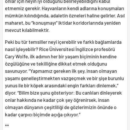
onlar için neyin iyi olduğunu belirleyebildiğini kabul
etmemiz gerekir. Hayvanların kendi adlarına konuşmaları
mümkün kılındığında, adaletin özneleri haline gelirler. Asıl
maharet, bu “konuşmayı” iktidar koridorlarında yeniden
mevcut kılabilmektir.
Peki bu tür temsiller neyi içerebilir ve farklı bağlamlarda
nasıl işleyebilir? Rice Üniversitesi İngilizce profesörü
Cary Wolfe, ilk adımın her bir yaşam biçiminin kendine
özgülüğüne ve tekilliğine dikkat etmek olduğunu
savunuyor. “Yapmamız gereken ilk şey, insan olmayan
yaşamı genelleştirmekten vazgeçmek ve bir şişe burunlu
yunus ile bir köpek arasındaki engin farkları dinlemek,”
diyor. “Bilim bize şunu gösteriyor: Bu canlıları dinleyerek
onlar hakkında ne kadar çok şey öğrenirsek, insan
olmayan dünyanın çeşitliliği de gözlerimizin önünde o
kadar çarpıcı biçimde açığa çıkıyor.”
**