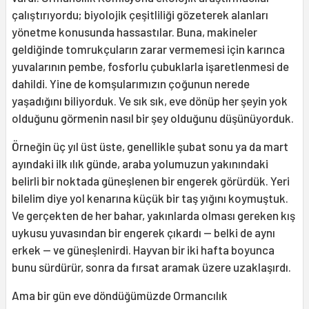
çalıştırıyordu; biyolojik çeşitliliği gözeterek alanları
yönetme konusunda hassastılar. Buna, makineler
geldiğinde tomrukçuların zarar vermemesi için karınca
yuvalarının pembe, fosforlu çubuklarla işaretlenmesi de
dahildi. Yine de komşularımızın çoğunun nerede
yaşadığını biliyorduk. Ve sık sık, eve dönüp her şeyin yok
olduğunu görmenin nasıl bir şey olduğunu düşünüyorduk.
Örneğin üç yıl üst üste, genellikle şubat sonu ya da mart
ayındaki ilk ılık günde, araba yolumuzun yakınındaki
belirli bir noktada güneşlenen bir engerek görürdük. Yeri
bilelim diye yol kenarına küçük bir taş yığını koymuştuk.
Ve gerçekten de her bahar, yakınlarda olması gereken kış
uykusu yuvasından bir engerek çıkardı — belki de aynı
erkek — ve güneşlenirdi. Hayvan bir iki hafta boyunca
bunu sürdürür, sonra da fırsat aramak üzere uzaklaşırdı.
Ama bir gün eve döndüğümüzde Ormancılık