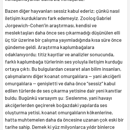
Bazen diğer hayvanları sessiz kabul ederiz; çünkü nasıl
iletişim kurduklarını fark edemeyiz. Zoolog Gabriel
Jorgewich-Cohen’in araştırması, kendisi ve
meslektaşları daha önce ses çıkarmadığı düşünülen elli
üç tür üzerine bir çalışma yayımladığında kısa süre önce
gündeme geldi. Araştırma kaplumbağalara
odaklanıyordu; titiz kayıtlar ve analizler sonucunda,
farklı kaplumbağa türlerinin ses yoluyla iletişim kurduğu
ortaya çıktı. Bu bulgulardan cesaret alan bilim insanları,
çalışmalarını diğer koanat omurgalılara — yani akciğerli
omurgalılara — genişletti ve daha önce “sessiz” kabul
edilen türlerde de ses çıkarma yetisine dair yeni kanıtlar
buldu. Bugünkü varsayım şu: Seslenme, yani havayı
akciğerlerden geçirerek boğazdaki yapılarda ses
oluşturma yetisi, koanat omurgalıların kökenlerine,
hatta muhtemelen daha da öncesine uzanan çok eski bir
tarihe sahip. Demek ki yüz milyonlarca yıldır binlerce