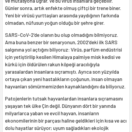
ve mutasyona uğrar. Ve bu virüs insanlara geçebilir.
Günler sonra, artık enfekte olmuş çiftçi bir trene biner.
Yeni bir virüsü yurttaşları arasında yaydığının farkında
olmadan, nüfusun yoğun olduğu bir şehre girer.
SARS-CoV-2’de olanın bu olup olmadığını bilmiyoruz.
Ama buna benzer bir senaryonun, 2002’deki ilk SARS
salgınına yol açtığını biliyoruz: Virüs, parfüm endüstrisi
için yetiştirilip kesilen Himalaya palmiye misk kedisi ve
kürkü için öldürülen rakun köpeği aracılığıyla
yarasalardan insanlara sıçramıştı. Ayrıca son yüzyılda
ortaya çıkan yeni hastalıkların çoğunun, insan olmayan
hayvanları sömürmemizden kaynaklandığını da biliyoruz.
Patojenlerin tutsak hayvanlardan insanlara sıçramasını
yaşayan tek ülke Çin değil. Dünyanın dört bir yanında
milyarlarca yaban ve evcil hayvan, insanların
ekonomilerinin bir parçası haline geldikleri için kısa ve acı
dolu hayatlar sürüyor; uyum sağladıkları ekolojik