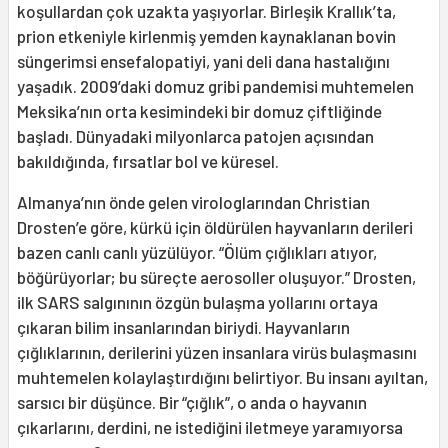
koşullardan çok uzakta yaşıyorlar. Birleşik Krallık’ta,
prion etkeniyle kirlenmiş yemden kaynaklanan bovin
süngerimsi ensefalopatiyi, yani deli dana hastalığını
yaşadık. 2009’daki domuz gribi pandemisi muhtemelen
Meksika’nın orta kesimindeki bir domuz çiftliğinde
başladı. Dünyadaki milyonlarca patojen açısından
bakıldığında, fırsatlar bol ve küresel.
Almanya’nın önde gelen virologlarından Christian
Drosten’e göre, kürkü için öldürülen hayvanların derileri
bazen canlı canlı yüzülüyor. “Ölüm çığlıkları atıyor,
böğürüyorlar; bu süreçte aerosoller oluşuyor.” Drosten,
ilk SARS salgınının özgün bulaşma yollarını ortaya
çıkaran bilim insanlarından biriydi. Hayvanların
çığlıklarının, derilerini yüzen insanlara virüs bulaşmasını
muhtemelen kolaylaştırdığını belirtiyor. Bu insanı ayıltan,
sarsıcı bir düşünce. Bir “çığlık”, o anda o hayvanın
çıkarlarını, derdini, ne istediğini iletmeye yaramıyorsa