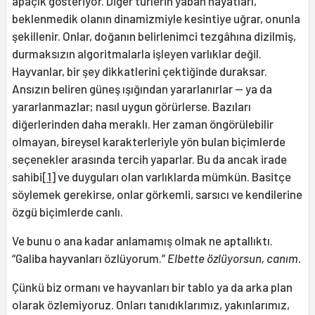
apaçık gösteriyor. Diğer türlerin yaban hayatları,
beklenmedik olanın dinamizmiyle kesintiye uğrar, onunla
şekillenir. Onlar, doğanın belirlenimci tezgâhına dizilmiş,
durmaksızın algoritmalarla işleyen varlıklar değil.
Hayvanlar, bir şey dikkatlerini çektiğinde duraksar.
Ansızın beliren güneş ışığından yararlanırlar — ya da
yararlanmazlar; nasıl uygun görürlerse. Bazıları
diğerlerinden daha meraklı. Her zaman öngörülebilir
olmayan, bireysel karakterleriyle yön bulan biçimlerde
seçenekler arasında tercih yaparlar. Bu da ancak irade
sahibi
[1]
ve duyguları olan varlıklarda mümkün. Basitçe
söylemek gerekirse, onlar görkemli, sarsıcı ve kendilerine
özgü biçimlerde canlı.
Ve bunu o ana kadar anlamamış olmak ne aptallıktı.
“Galiba hayvanları özlüyorum.”
Elbette özlüyorsun, canım.
Çünkü biz ormanı ve hayvanları bir tablo ya da arka plan
olarak özlemiyoruz. Onları tanıdıklarımız, yakınlarımız,