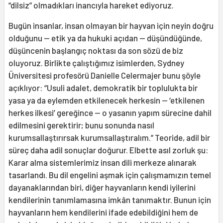
“dilsiz” olmadıkları inancıyla hareket ediyoruz.
Bugün insanlar, insan olmayan bir hayvan için neyin doğru
olduğunu — etik ya da hukuki açıdan — düşündüğünde,
düşüncenin başlangıç noktası da son sözü de biz
oluyoruz. Birlikte çalıştığımız isimlerden, Sydney
Üniversitesi profesörü Danielle Celermajer bunu şöyle
açıklıyor: “Usuli adalet, demokratik bir toplulukta bir
yasa ya da eylemden etkilenecek herkesin — ‘etkilenen
herkes ilkesi’ gereğince — o yasanın yapım sürecine dahil
edilmesini gerektirir; bunu sonunda nasıl
kurumsallaştırırsak kurumsallaştıralım.” Teoride, adil bir
süreç daha adil sonuçlar doğurur. Elbette asıl zorluk şu:
Karar alma sistemlerimiz insan dili merkeze alınarak
tasarlandı. Bu dil engelini aşmak için çalışmamızın temel
dayanaklarından biri, diğer hayvanların kendi iyilerini
kendilerinin tanımlamasına imkân tanımaktır. Bunun için
hayvanların hem kendilerini ifade edebildiğini hem de