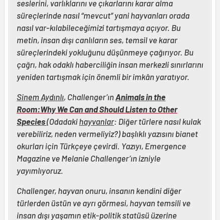
seslerini, varlıklarını ve çıkarlarını karar alma
süreçlerinde nasıl “mevcut” yani hayvanları orada
nasıl var-kılabileceğimizi tartışmaya açıyor. Bu
metin, insan dışı canlıların ses, temsil ve karar
süreçlerindeki yokluğunu düşünmeye çağırıyor. Bu
çağrı, hak odaklı haberciliğin insan merkezli sınırlarını
yeniden tartışmak için önemli bir imkân yaratıyor.
Sinem Aydınlı
, Challenger’ın
Animals in the
Room:Why We Can and Should Listen to Other
Species
(Odadaki
hayvanlar
: Diğer türlere nasıl kulak
verebiliriz, neden vermeliyiz?) başlıklı yazısını bianet
okurları için Türkçeye çevirdi. Yazıyı, Emergence
Magazine ve Melanie Challenger’ın izniyle
yayımlıyoruz.
Challenger, hayvan onuru, insanın kendini diğer
türlerden üstün ve ayrı görmesi, hayvan temsili ve
insan dışı yaşamın etik-politik statüsü üzerine