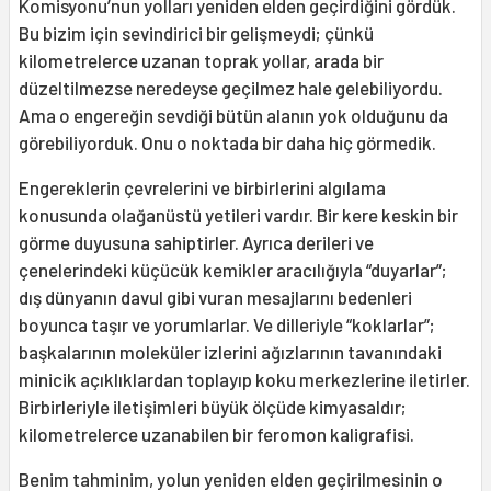
Komisyonu’nun yolları yeniden elden geçirdiğini gördük.
Bu bizim için sevindirici bir gelişmeydi; çünkü
kilometrelerce uzanan toprak yollar, arada bir
düzeltilmezse neredeyse geçilmez hale gelebiliyordu.
Ama o engereğin sevdiği bütün alanın yok olduğunu da
görebiliyorduk. Onu o noktada bir daha hiç görmedik.
Engereklerin çevrelerini ve birbirlerini algılama
konusunda olağanüstü yetileri vardır. Bir kere keskin bir
görme duyusuna sahiptirler. Ayrıca derileri ve
çenelerindeki küçücük kemikler aracılığıyla “duyarlar”;
dış dünyanın davul gibi vuran mesajlarını bedenleri
boyunca taşır ve yorumlarlar. Ve dilleriyle “koklarlar”;
başkalarının moleküler izlerini ağızlarının tavanındaki
minicik açıklıklardan toplayıp koku merkezlerine iletirler.
Birbirleriyle iletişimleri büyük ölçüde kimyasaldır;
kilometrelerce uzanabilen bir feromon kaligrafisi.
Benim tahminim, yolun yeniden elden geçirilmesinin o