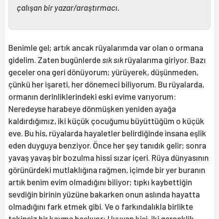
çalışan bir yazar/araştırmacı.
Benimle gel; artık ancak rüyalarımda var olan o ormana
gidelim.
Zaten bugünlerde
sık sık
rüyalarıma giriyor. Bazı
geceler ona geri dönüyorum; yürüyerek, düşünmeden,
çünkü her işareti, her dönemeci biliyorum. Bu rüyalarda,
ormanın derinliklerindeki eski evime varıyorum:
Neredeyse harabeye dönmüşken yeniden ayağa
kaldırdığımız, iki küçük çocuğumu büyüttüğüm o küçük
eve. Bu his, rüyalarda hayaletler belirdiğinde insana eşlik
eden duyguya benziyor. Önce her şey tanıdık gelir; sonra
yavaş yavaş bir bozulma hissi sızar içeri. Rüya dünyasının
görünürdeki mutlaklığına rağmen, içimde bir yer buranın
artık benim evim olmadığını biliyor; tıpkı kaybettiğin
sevdiğin birinin yüzüne bakarken onun aslında hayatta
olmadığını fark etmek gibi. Ve o farkındalıkla birlikte
tekinsiz bir kayma başlıyor: Uyuyan kişi, iki gerçeklik