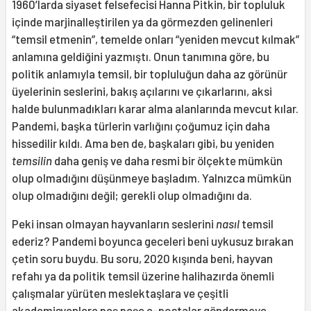
1960’larda siyaset felsefecisi Hanna Pitkin, bir topluluk
içinde marjinalleştirilen ya da görmezden gelinenleri
“temsil etmenin”, temelde onları “yeniden mevcut kılmak”
anlamına geldiğini yazmıştı. Onun tanımına göre, bu
politik anlamıyla temsil, bir topluluğun daha az görünür
üyelerinin seslerini, bakış açılarını ve çıkarlarını, aksi
halde bulunmadıkları karar alma alanlarında mevcut kılar.
Pandemi, başka türlerin varlığını çoğumuz için daha
hissedilir kıldı. Ama ben de, başkaları gibi, bu yeniden
temsilin
daha geniş ve daha resmi bir ölçekte mümkün
olup olmadığını düşünmeye başladım. Yalnızca mümkün
olup olmadığını değil; gerekli olup olmadığını da.
Peki insan olmayan hayvanların seslerini
nasıl
temsil
ederiz? Pandemi boyunca geceleri beni uykusuz bırakan
çetin soru buydu. Bu soru, 2020 kışında beni, hayvan
refahı ya da politik temsil üzerine halihazırda önemli
çalışmalar yürüten meslektaşlara ve çeşitli
akademisyenlere peş peşe e-postalar göndermeye