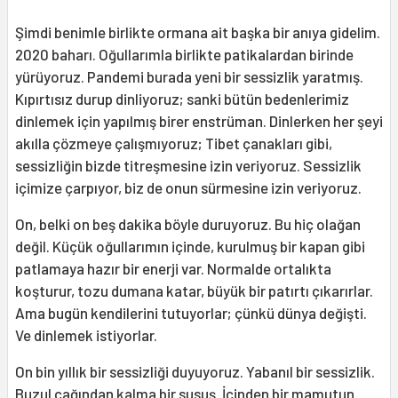
Şimdi benimle birlikte ormana ait başka bir anıya gidelim.
2020 baharı. Oğullarımla birlikte patikalardan birinde
yürüyoruz. Pandemi burada yeni bir sessizlik yaratmış.
Kıpırtısız durup dinliyoruz; sanki bütün bedenlerimiz
dinlemek için yapılmış birer enstrüman. Dinlerken her şeyi
akılla çözmeye çalışmıyoruz; Tibet çanakları gibi,
sessizliğin bizde titreşmesine izin veriyoruz. Sessizlik
içimize çarpıyor, biz de onun sürmesine izin veriyoruz.
On, belki on beş dakika böyle duruyoruz. Bu hiç olağan
değil. Küçük oğullarımın içinde, kurulmuş bir kapan gibi
patlamaya hazır bir enerji var. Normalde ortalıkta
koşturur, tozu dumana katar, büyük bir patırtı çıkarırlar.
Ama bugün kendilerini tutuyorlar; çünkü dünya değişti.
Ve dinlemek istiyorlar.
On bin yıllık bir sessizliği duyuyoruz. Yabanıl bir sessizlik.
Buzul çağından kalma bir susuş. İçinden bir mamutun