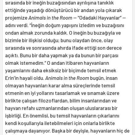
sırasında bir ineğin buzağısından ayrılışına tanıklık
ettiğinde yaşadığı dönüştürücü bir andan yola çıkarak
projemize
Animals in the Room
— “Odadaki Hayvanlar” —
adını verdi. “İneğin doğum yapışını izledim ve buzağısını
ondan almak zorunda kaldık. O ineğin bu buzağıyla ve
bizimle bir ilişkisi olduğu; bunu olaydan önce, olay
sırasında ve sonrasında ahırda ifade ettiği son derece
açıktı. Bunu bir daha yapmak ya da bunun bir parçası
olmak istemedim.” O andan itibaren hayvanların
yaşamlarını daha eksiksiz bir biçimde temsil etmek
Erin’in hayali oldu.
Animals in the Room
bugün, insan
olmayan hayvanları karar alma süreçlerinde temsil
etmenin en iyi yollarını tasarlamak ve sınamak üzere
birlikte çalışan filozoflardan, bilim insanlarından ve
hayvan refahı uzmanlarından oluşan uluslararası bir
işbirliği. En önemlisi, bu temsil hayvanların çıkarlarını
kendi koşullarıyla iletebilmeleri için onlarla birlikte
çalışmaya dayanıyor. Başka bir deyişle, hayvanların hiç de