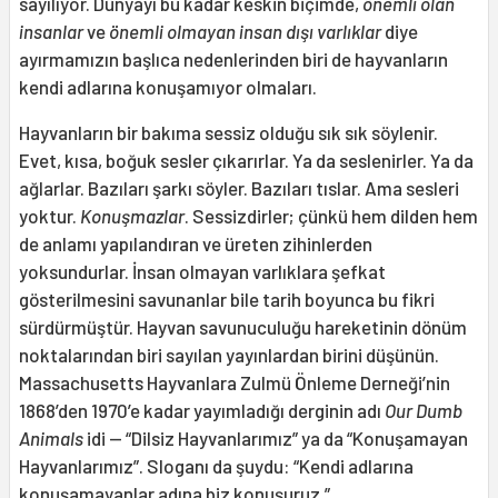
sayılıyor. Dünyayı bu kadar keskin biçimde,
önemli olan
insanlar
ve
önemli olmayan insan dışı varlıklar
diye
ayırmamızın başlıca nedenlerinden biri de hayvanların
kendi adlarına konuşamıyor olmaları.
Hayvanların bir bakıma sessiz olduğu sık sık söylenir.
Evet, kısa, boğuk sesler çıkarırlar. Ya da seslenirler. Ya da
ağlarlar. Bazıları şarkı söyler. Bazıları tıslar. Ama sesleri
yoktur.
Konuşmazlar
. Sessizdirler; çünkü hem dilden hem
de anlamı yapılandıran ve üreten zihinlerden
yoksundurlar. İnsan olmayan varlıklara şefkat
gösterilmesini savunanlar bile tarih boyunca bu fikri
sürdürmüştür. Hayvan savunuculuğu hareketinin dönüm
noktalarından biri sayılan yayınlardan birini düşünün.
Massachusetts Hayvanlara Zulmü Önleme Derneği’nin
1868’den 1970’e kadar yayımladığı derginin adı
Our Dumb
Animals
idi — “Dilsiz Hayvanlarımız” ya da “Konuşamayan
Hayvanlarımız”. Sloganı da şuydu: “Kendi adlarına
konuşamayanlar adına biz konuşuruz.”