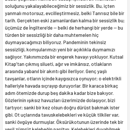
soluğunu yakalayabileceğimiz bir sessizlik. Bu, içten
yanmalı motorsuz, evcilleştirmesiz, belki Tanrısız bile bir
tarih. Gerçekten eski zamanlardan kalma bir sessizlik bu;
üçümüz de İngiltere’de — belki de herhangi bir yerde — bu
türden bir sessizliği bir daha muhtemelen hiç
duymayacağımızı biliyoruz. Pandeminin tekinsiz
sessizliği, komşularımızı yeni bir açıklıkla duymamızı
sağlıyor. Yakınımızda bir engerek havayı yokluyor. Kutsal
Kitap’tan çıkmış silueti, ağır ve imkânsız, otlakların
arasında yabanıl bir akıntı gibi ilerliyor. Genç yaşlı
tavşanlar, otların içinde kaygısızca oynuyor; o elektrikli
halleriyle havada sıçrayıp duruyorlar. Bir karaca birkaç
adım ötemizde durup beş dakika kadar bize bakıyor.
Gözlerinin ışıksız havuzları üzerimizde dolaşıyor, bizi
tartıyor; sanki bir kez olsun doğru dürüst bakmak ister
gibi. Ot uçlarında tavuskelebekleri ve küçük tilkiler var,
sanki övgüye durmuşlar. Öksürükotunun üzerinde tek bir
yeşil zümrüt kelebeğin parıltısı. Kelebekleri duyabilmek