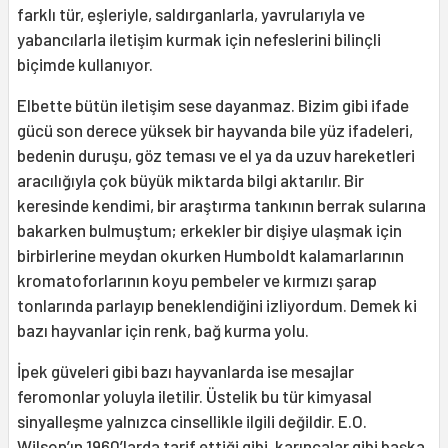
farklı tür, eşleriyle, saldırganlarla, yavrularıyla ve
yabancılarla iletişim kurmak için nefeslerini bilinçli
biçimde kullanıyor.
Elbette bütün iletişim sese dayanmaz. Bizim gibi ifade
gücü son derece yüksek bir hayvanda bile yüz ifadeleri,
bedenin duruşu, göz teması ve el ya da uzuv hareketleri
aracılığıyla çok büyük miktarda bilgi aktarılır. Bir
keresinde kendimi, bir araştırma tankının berrak sularına
bakarken bulmuştum; erkekler bir dişiye ulaşmak için
birbirlerine meydan okurken Humboldt kalamarlarının
kromatoforlarının koyu pembeler ve kırmızı şarap
tonlarında parlayıp beneklendiğini izliyordum. Demek ki
bazı hayvanlar için renk, bağ kurma yolu.
İpek güveleri gibi bazı hayvanlarda ise mesajlar
feromonlar yoluyla iletilir. Üstelik bu tür kimyasal
sinyalleşme yalnızca cinsellikle ilgili değildir. E.O.
Wilson’ın 1960’larda tarif ettiği gibi, karıncalar gibi başka