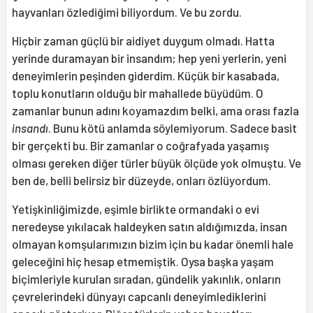
hayvanları özlediğimi biliyordum. Ve bu zordu.
Hiçbir zaman güçlü bir aidiyet duygum olmadı. Hatta
yerinde duramayan bir insandım; hep yeni yerlerin, yeni
deneyimlerin peşinden giderdim. Küçük bir kasabada,
toplu konutların olduğu bir mahallede büyüdüm. O
zamanlar bunun adını koyamazdım belki, ama orası fazla
insandı
. Bunu kötü anlamda söylemiyorum. Sadece basit
bir gerçekti bu. Bir zamanlar o coğrafyada yaşamış
olması gereken diğer türler büyük ölçüde yok olmuştu. Ve
ben de, belli belirsiz bir düzeyde, onları özlüyordum.
Yetişkinliğimizde, eşimle birlikte ormandaki o evi
neredeyse yıkılacak haldeyken satın aldığımızda, insan
olmayan komşularımızın bizim için bu kadar önemli hale
geleceğini hiç hesap etmemiştik. Oysa başka yaşam
biçimleriyle kurulan sıradan, gündelik yakınlık, onların
çevrelerindeki dünyayı capcanlı deneyimlediklerini