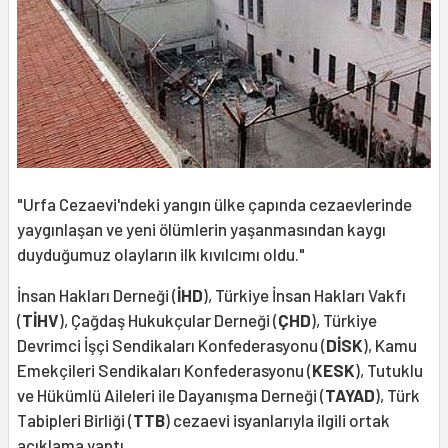
"Urfa Cezaevi'ndeki yangın ülke çapında cezaevlerinde
yaygınlaşan ve yeni ölümlerin yaşanmasından kaygı
duyduğumuz olayların ilk kıvılcımı oldu."
İnsan Hakları Derneği (
İHD
), Türkiye İnsan Hakları Vakfı
(
TİHV
), Çağdaş Hukukçular Derneği (
ÇHD
), Türkiye
Devrimci İşçi Sendikaları Konfederasyonu (
DİSK
), Kamu
Emekçileri Sendikaları Konfederasyonu (
KESK
), Tutuklu
ve Hükümlü Aileleri ile Dayanışma Derneği (
TAYAD
), Türk
Tabipleri Birliği (
TTB
) cezaevi isyanlarıyla ilgili ortak
açıklama yaptı.