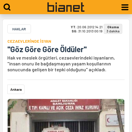
YT:
20.06.2012 14:21
Okuma
HAKLAR
SG:
31.10.2013 00:19
3 dakika
CEZAEVLERİNDE İSYAN
"Göz Göre Göre Öldüler"
Hak ve meslek örgütleri, cezaevlerindeki isyanların,
"insan onuru ile bağdaşmayan yaşam koşullarının
sonucunda gelişen bir tepki olduğunu" açıkladı.
Ankara