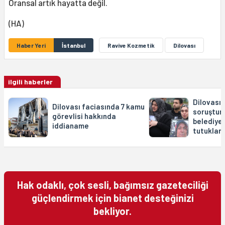
Oransal artık hayatta değil.
(HA)
Haber Yeri
İstanbul
Ravive Kozmetik
Dilovası
ilgili haberler
Dilovası 
Dilovası faciasında 7 kamu
soruştur
görevlisi hakkında
belediye 
iddianame
tutuklan
Hak odaklı, çok sesli, bağımsız gazeteciliği
güçlendirmek için bianet desteğinizi
bekliyor.