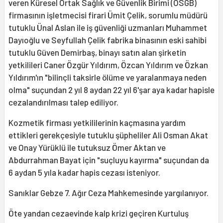
veren Küresel Ortak Sağlık ve Güvenlik Birimi (OSGB)
firmasının işletmecisi firari Ümit Çelik, sorumlu müdürü
tutuklu Ünal Aslan ile iş güvenliği uzmanları Muhammet
Dayıoğlu ve Seyfullah Çelik fabrika binasının eski sahibi
tutuklu Güven Demirbaş, binayı satın alan şirketin
yetkilileri Caner Özgür Yıldırım, Özcan Yıldırım ve Özkan
Yıldırım'ın "bilinçli taksirle ölüme ve yaralanmaya neden
olma" suçundan 2 yıl 8 aydan 22 yıl 6'şar aya kadar hapisle
cezalandırılması talep ediliyor.
Kozmetik firması yetkililerinin kaçmasına yardım
ettikleri gerekçesiyle tutuklu şüpheliler Ali Osman Akat
ve Onay Yürüklü ile tutuksuz Ömer Aktan ve
Abdurrahman Bayat için "suçluyu kayırma" suçundan da
6 aydan 5 yıla kadar hapis cezası isteniyor.
Sanıklar Gebze 7. Ağır Ceza Mahkemesinde yargılanıyor.
Öte yandan cezaevinde kalp krizi geçiren Kurtuluş