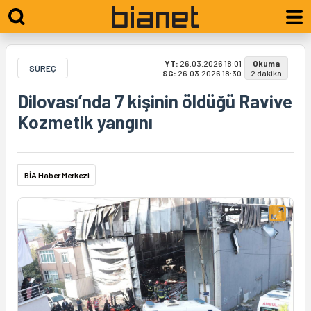
YT:
26.03.2026 18:01
Okuma
SÜREÇ
SG:
26.03.2026 18:30
2 dakika
Dilovası’nda 7 kişinin öldüğü Ravive
Kozmetik yangını
BİA Haber Merkezi