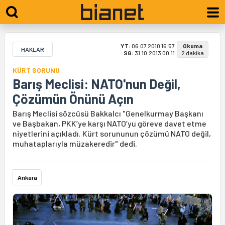
YT:
06.07.2010 16:57
Okuma
HAKLAR
SG:
31.10.2013 00:11
2 dakika
KÜRT SORUNU
Barış Meclisi: NATO'nun Değil,
Çözümün Önünü Açın
Barış Meclisi sözcüsü Bakkalcı "Genelkurmay Başkanı
ve Başbakan, PKK’ye karşı NATO’yu göreve davet etme
niyetlerini açıkladı. Kürt sorununun çözümü NATO değil,
muhataplarıyla müzakeredir" dedi.
Ankara