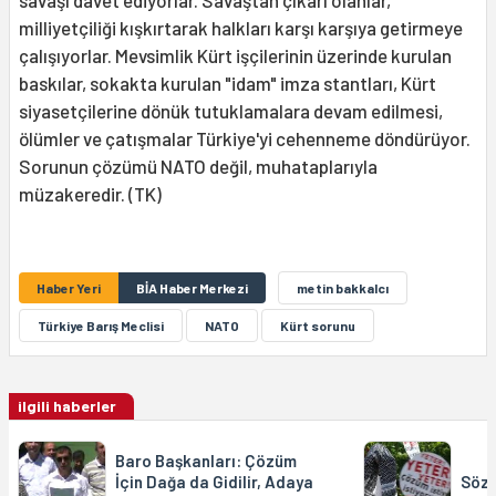
milliyetçiliği kışkırtarak halkları karşı karşıya getirmeye
çalışıyorlar. Mevsimlik Kürt işçilerinin üzerinde kurulan
baskılar, sokakta kurulan "idam" imza stantları, Kürt
siyasetçilerine dönük tutuklamalara devam edilmesi,
ölümler ve çatışmalar Türkiye'yi cehenneme döndürüyor.
Sorunun çözümü NATO değil, muhataplarıyla
müzakeredir. (TK)
Haber Yeri
BİA Haber Merkezi
metin bakkalcı
Türkiye Barış Meclisi
NATO
Kürt sorunu
ilgili haberler
Baro Başkanları: Çözüm
İçin Dağa da Gidilir, Adaya
Söz 