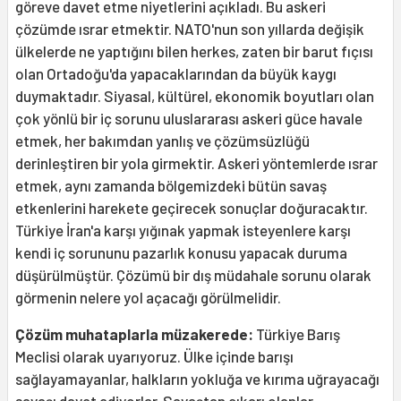
göreve davet etme niyetlerini açıkladı. Bu askeri
çözümde ısrar etmektir. NATO'nun son yıllarda değişik
ülkelerde ne yaptığını bilen herkes, zaten bir barut fıçısı
olan Ortadoğu'da yapacaklarından da büyük kaygı
duymaktadır. Siyasal, kültürel, ekonomik boyutları olan
çok yönlü bir iç sorunu uluslararası askeri güce havale
etmek, her bakımdan yanlış ve çözümsüzlüğü
derinleştiren bir yola girmektir. Askeri yöntemlerde ısrar
etmek, aynı zamanda bölgemizdeki bütün savaş
etkenlerini harekete geçirecek sonuçlar doğuracaktır.
Türkiye İran'a karşı yığınak yapmak isteyenlere karşı
kendi iç sorununu pazarlık konusu yapacak duruma
düşürülmüştür. Çözümü bir dış müdahale sorunu olarak
görmenin nelere yol açacağı görülmelidir.
Çözüm muhataplarla müzakerede:
Türkiye Barış
Meclisi olarak uyarıyoruz. Ülke içinde barışı
sağlayamayanlar, halkların yokluğa ve kırıma uğrayacağı
savaşı davet ediyorlar. Savaştan çıkarı olanlar,