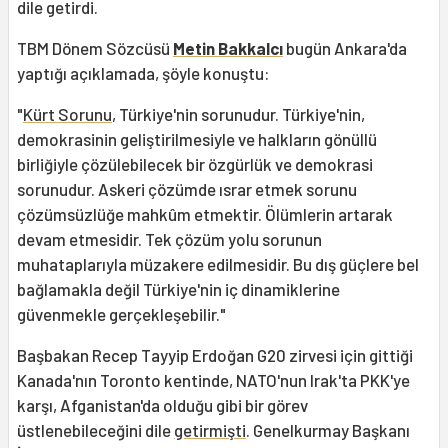
dile getirdi.
TBM Dönem Sözcüsü
Metin Bakkalcı
bugün Ankara'da
yaptığı açıklamada, şöyle konuştu:
"
Kürt Sorunu
, Türkiye'nin sorunudur. Türkiye'nin,
demokrasinin geliştirilmesiyle ve halkların gönüllü
birliğiyle çözülebilecek bir özgürlük ve demokrasi
sorunudur. Askeri çözümde ısrar etmek sorunu
çözümsüzlüğe mahkûm etmektir. Ölümlerin artarak
devam etmesidir. Tek çözüm yolu sorunun
muhataplarıyla müzakere edilmesidir. Bu dış güçlere bel
bağlamakla değil Türkiye'nin iç dinamiklerine
güvenmekle gerçekleşebilir."
Başbakan Recep Tayyip Erdoğan G20 zirvesi için gittiği
Kanada'nın Toronto kentinde, NATO'nun Irak'ta PKK'ye
karşı, Afganistan'da olduğu gibi bir görev
üstlenebileceğini dile
getirmişti
. Genelkurmay Başkanı