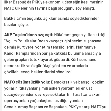
İlker Başbuğ da PKK'ye ekonomik desteğin kesilmesinin
NATO ülkelerinin tavrına bağlı olduğunu
söylemişti
.
Bakkalcı'nın bugünkü açıklamasında söylediklerinden
bazıları şöyle.
AKP "açılım"dan vazgeçti:
Hükümet geçen yıl ilan ettiği
"Açılım Politikaları"ndan vazgeçtiğini seçimle işbaşına
gelmiş Kürt yerel yönetim temsilcilerini, Mahmur ve
Kandil kamplarından barışa katkıda bulunma amacıyla
gelen grupları tutuklayarak gösterdi. Kürt sorununun
demokratik ve özgürlükçü yöntem ve araçlarla
çözülebileceği beklentilerini söndürdü.
NATO çözümsüzlük yolu:
Demokratik ve barışçıl çözüm
yollarını tıkayanlar şimdi askeri yöntemleri en üst
düzeyde yeniden devreye soktular. Bir taraftan askeri
operasyonları yoğunlaştırdılar, diğer yandan
Genelkurmay Başkanı ve Başbakan, PKK'ye karşı NATO'yu