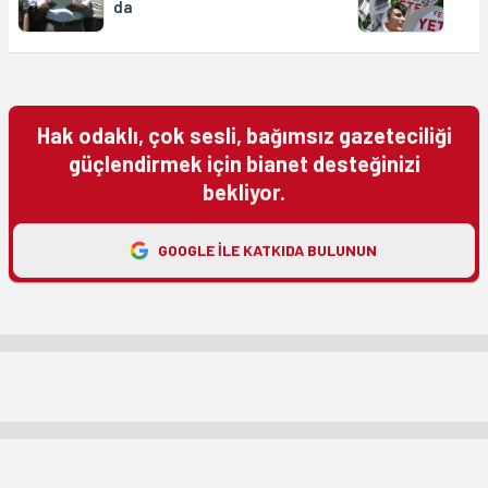
da
Hak odaklı, çok sesli, bağımsız gazeteciliği
güçlendirmek için bianet desteğinizi
bekliyor.
GOOGLE ILE KATKIDA BULUNUN