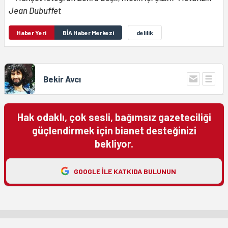
Jean Dubuffet
Haber Yeri
BİA Haber Merkezi
delilik
Bekir Avcı
Hak odaklı, çok sesli, bağımsız gazeteciliği
güçlendirmek için bianet desteğinizi
bekliyor.
GOOGLE ILE KATKIDA BULUNUN