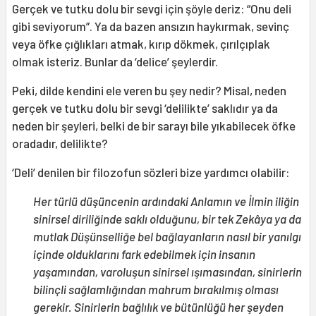
Gerçek ve tutku dolu bir sevgi için şöyle deriz: “Onu deli
gibi seviyorum”. Ya da bazen ansızın haykırmak, sevinç
veya öfke çığlıkları atmak, kırıp dökmek, çırılçıplak
olmak isteriz. Bunlar da ‘delice’ şeylerdir.
Peki, dilde kendini ele veren bu şey nedir? Misal, neden
gerçek ve tutku dolu bir sevgi ‘delilikte’ saklıdır ya da
neden bir şeyleri, belki de bir sarayı bile yıkabilecek öfke
oradadır, delilikte?
‘Deli’ denilen bir filozofun sözleri bize yardımcı olabilir:
Her türlü düşüncenin ardındaki Anlamın ve İlmin iliğin
sinirsel diriliğinde saklı olduğunu, bir tek Zekâya ya da
mutlak Düşünselliğe bel bağlayanların nasıl bir yanılgı
içinde olduklarını fark edebilmek için insanın
yaşamından, varoluşun sinirsel ışımasından, sinirlerin
bilinçli sağlamlığından mahrum bırakılmış olması
gerekir. Sinirlerin bağlılık ve bütünlüğü her şeyden