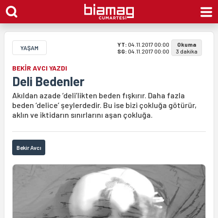
YT:
04.11.2017 00:00
Okuma
YAŞAM
SG:
04.11.2017 00:00
3 dakika
BEKİR AVCI YAZDI
Deli Bedenler
Akıldan azade ‘deli’likten beden fışkırır. Daha fazla
beden ‘delice’ şeylerdedir. Bu ise bizi çokluğa götürür,
aklın ve iktidarın sınırlarını aşan çokluğa.
Bekir Avcı