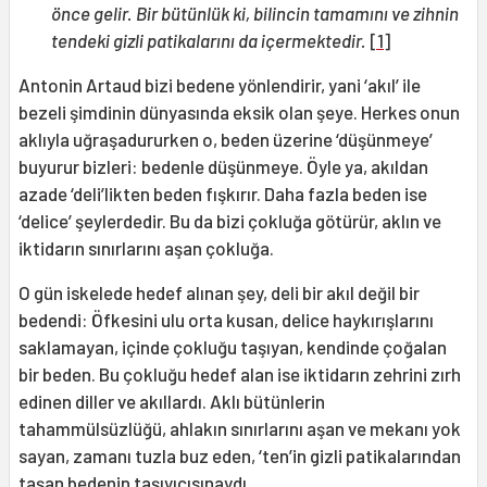
önce gelir. Bir bütünlük ki, bilincin tamamını ve zihnin
tendeki gizli patikalarını da içermektedir.
[1]
Antonin Artaud bizi bedene yönlendirir, yani ‘akıl’ ile
bezeli şimdinin dünyasında eksik olan şeye. Herkes onun
aklıyla uğraşadururken o, beden üzerine ‘düşünmeye’
buyurur bizleri: bedenle düşünmeye. Öyle ya, akıldan
azade ‘deli’likten beden fışkırır. Daha fazla beden ise
‘delice’ şeylerdedir. Bu da bizi çokluğa götürür, aklın ve
iktidarın sınırlarını aşan çokluğa.
O gün iskelede hedef alınan şey, deli bir akıl değil bir
bedendi: Öfkesini ulu orta kusan, delice haykırışlarını
saklamayan, içinde çokluğu taşıyan, kendinde çoğalan
bir beden. Bu çokluğu hedef alan ise iktidarın zehrini zırh
edinen diller ve akıllardı. Aklı bütünlerin
tahammülsüzlüğü, ahlakın sınırlarını aşan ve mekanı yok
sayan, zamanı tuzla buz eden, ‘ten’in gizli patikalarından
taşan bedenin taşıyıcısınaydı.