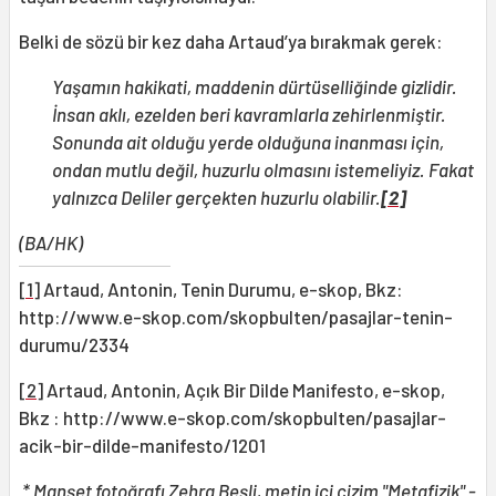
Belki de sözü bir kez daha Artaud’ya bırakmak gerek:
Yaşamın hakikati, maddenin dürtüselliğinde gizlidir.
İnsan aklı, ezelden beri kavramlarla zehirlenmiştir.
Sonunda ait olduğu yerde olduğuna inanması için,
ondan mutlu değil, huzurlu olmasını istemeliyiz. Fakat
yalnızca Deliler gerçekten huzurlu olabilir.
[2]
(BA/HK)
[1]
Artaud, Antonin, Tenin Durumu, e-skop, Bkz:
http://www.e-skop.com/skopbulten/pasajlar-tenin-
durumu/2334
[2]
Artaud, Antonin, Açık Bir Dilde Manifesto, e-skop,
Bkz : http://www.e-skop.com/skopbulten/pasajlar-
acik-bir-dilde-manifesto/1201
* Manşet fotoğrafı Zehra Beşli, metin içi çizim "Metafizik" -