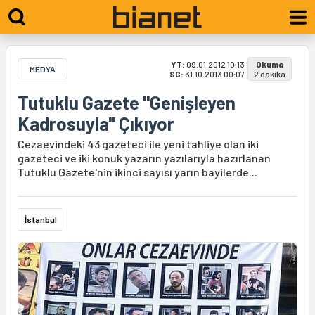
YT:
09.01.2012 10:13
Okuma
MEDYA
SG:
31.10.2013 00:07
2 dakika
Tutuklu Gazete "Genişleyen
Kadrosuyla" Çıkıyor
Cezaevindeki 43 gazeteci ile yeni tahliye olan iki
gazeteci ve iki konuk yazarın yazılarıyla hazırlanan
Tutuklu Gazete'nin ikinci sayısı yarın bayilerde...
İstanbul