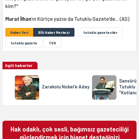
kim?"
Murat İlhan
'ın Kürtçe yazısı da Tutuklu Gazete'de... (AS)
Haber Yeri
BİA Haber Merkezi
tutuklu gazeteciler
tutuklu gazete
TGS
ilgili haberler
Sansürün 
Zarakolu Nobel'e Aday
Tutuklu 
"Kutlandı
Hak odaklı, çok sesli, bağımsız gazeteciliği
güçlendirmek için bianet desteğinizi