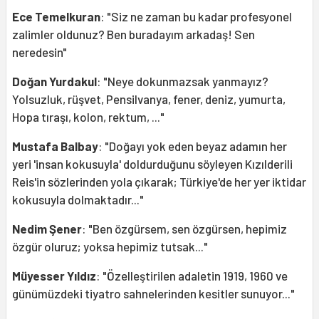
Ece Temelkuran
: "Siz ne zaman bu kadar profesyonel
zalimler oldunuz? Ben buradayım arkadaş! Sen
neredesin"
Doğan Yurdakul
: "Neye dokunmazsak yanmayız?
Yolsuzluk, rüşvet, Pensilvanya, fener, deniz, yumurta,
Hopa tıraşı, kolon, rektum, ..."
Mustafa Balbay
: "Doğayı yok eden beyaz adamın her
yeri 'insan kokusuyla' doldurduğunu söyleyen Kızılderili
Reis'in sözlerinden yola çıkarak; Türkiye'de her yer iktidar
kokusuyla dolmaktadır..."
Nedim Şener
: "Ben özgürsem, sen özgürsen, hepimiz
özgür oluruz; yoksa hepimiz tutsak..."
Müyesser Yıldız
: "Özelleştirilen adaletin 1919, 1960 ve
günümüzdeki tiyatro sahnelerinden kesitler sunuyor..."