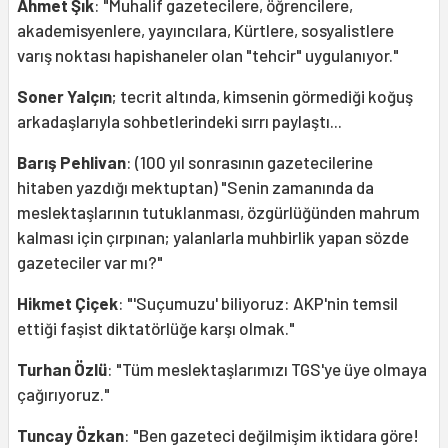
Ahmet Şık
: "Muhalif gazetecilere, öğrencilere,
akademisyenlere, yayıncılara, Kürtlere, sosyalistlere
varış noktası hapishaneler olan "tehcir" uygulanıyor."
Soner Yalçın
; tecrit altında, kimsenin görmediği koğuş
arkadaşlarıyla sohbetlerindeki sırrı paylaştı...
Barış Pehlivan
: (100 yıl sonrasının gazetecilerine
hitaben yazdığı mektuptan) "Senin zamanında da
meslektaşlarının tutuklanması, özgürlüğünden mahrum
kalması için çırpınan; yalanlarla muhbirlik yapan sözde
gazeteciler var mı?"
Hikmet Çiçek
: "'Suçumuzu' biliyoruz: AKP'nin temsil
ettiği faşist diktatörlüğe karşı olmak."
Turhan Özlü
: "Tüm meslektaşlarımızı TGS'ye üye olmaya
çağırıyoruz."
Tuncay Özkan
: "Ben gazeteci değilmişim iktidara göre!