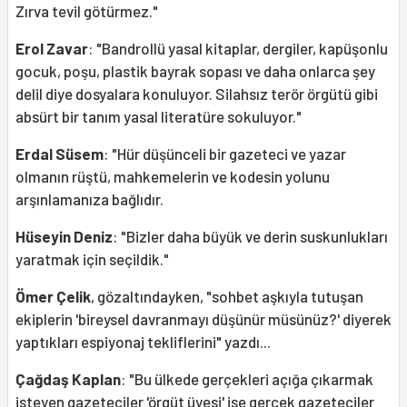
Zırva tevil götürmez."
Erol Zavar
: "Bandrollü yasal kitaplar, dergiler, kapüşonlu
gocuk, poşu, plastik bayrak sopası ve daha onlarca şey
delil diye dosyalara konuluyor. Silahsız terör örgütü gibi
absürt bir tanım yasal literatüre sokuluyor."
Erdal Süsem
: "Hür düşünceli bir gazeteci ve yazar
olmanın rüştü, mahkemelerin ve kodesin yolunu
arşınlamanıza bağlıdır.
Hüseyin Deniz
: "Bizler daha büyük ve derin suskunlukları
yaratmak için seçildik."
Ömer Çelik
, gözaltındayken, "sohbet aşkıyla tutuşan
ekiplerin 'bireysel davranmayı düşünür müsünüz?' diyerek
yaptıkları espiyonaj tekliflerini" yazdı...
Çağdaş Kaplan
: "Bu ülkede gerçekleri açığa çıkarmak
isteyen gazeteciler 'örgüt üyesi' ise gerçek gazeteciler