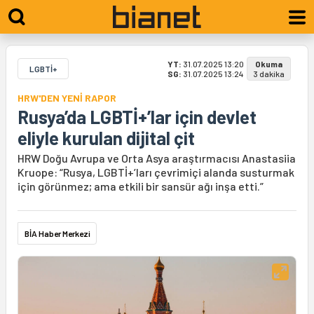
YT:
31.07.2025 13:20
Okuma
LGBTİ+
SG:
31.07.2025 13:24
3 dakika
HRW'DEN YENİ RAPOR
Rusya’da LGBTİ+’lar için devlet
eliyle kurulan dijital çit
HRW Doğu Avrupa ve Orta Asya araştırmacısı Anastasiia
Kruope: “Rusya, LGBTİ+’ları çevrimiçi alanda susturmak
için görünmez; ama etkili bir sansür ağı inşa etti.”
BİA Haber Merkezi