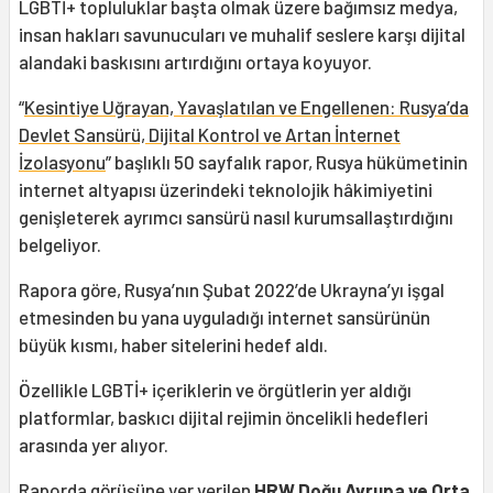
LGBTİ+ topluluklar başta olmak üzere bağımsız medya,
insan hakları savunucuları ve muhalif seslere karşı dijital
alandaki baskısını artırdığını ortaya koyuyor.
“
Kesintiye Uğrayan, Yavaşlatılan ve Engellenen: Rusya’da
Devlet Sansürü, Dijital Kontrol ve Artan İnternet
İzolasyonu
” başlıklı 50 sayfalık rapor, Rusya hükümetinin
internet altyapısı üzerindeki teknolojik hâkimiyetini
genişleterek ayrımcı sansürü nasıl kurumsallaştırdığını
belgeliyor.
Rapora göre, Rusya’nın Şubat 2022’de Ukrayna’yı işgal
etmesinden bu yana uyguladığı internet sansürünün
büyük kısmı, haber sitelerini hedef aldı.
Özellikle LGBTİ+ içeriklerin ve örgütlerin yer aldığı
platformlar, baskıcı dijital rejimin öncelikli hedefleri
arasında yer alıyor.
Raporda görüşüne yer verilen
HRW Doğu Avrupa ve Orta