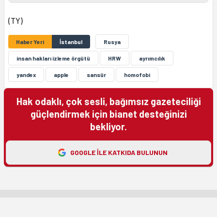
(TY)
Haber Yeri
İstanbul
Rusya
insan hakları izleme örgütü
HRW
ayrımcılık
yandex
apple
sansür
homofobi
Hak odaklı, çok sesli, bağımsız gazeteciliği
güçlendirmek için bianet desteğinizi
bekliyor.
GOOGLE ILE KATKIDA BULUNUN