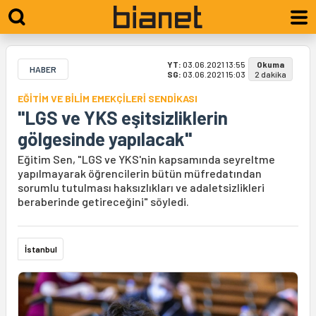
YT:
03.06.2021 13:55
Okuma
HABER
SG:
03.06.2021 15:03
2 dakika
EĞİTİM VE BİLİM EMEKÇİLERİ SENDİKASI
"LGS ve YKS eşitsizliklerin
gölgesinde yapılacak"
Eğitim Sen, "LGS ve YKS'nin kapsamında seyreltme
yapılmayarak öğrencilerin bütün müfredatından
sorumlu tutulması haksızlıkları ve adaletsizlikleri
beraberinde getireceğini" söyledi.
İstanbul