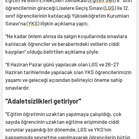
Eğitim ve Bilim Emekçileri Sendikası (
Eğitim Sen
) 8. sınıf
öğrencilerinin gireceği Liselere Geçiş Sınavı (
LGS
) ile 12.
sınıf öğrencilerinin katılacağı Yükseköğretim Kurumları
Sınavı’na (
YKS
) ilişkin açıklama yaptı.
“Ne kadar önlem alınsa da salgın koşullarında sınavlara
katılacak öğrenciler ve beraberindeki velilerin ciddi
kaygıları” olduğu belirtilen açıklama şöyle:
“6 Haziran Pazar günü yapılacak olan LGS ve 26-27
Haziran tarihlerinde yapılacak olan YKS öğrencilerimizin
yaşamı ve geleceği açısından belirleyici öneme sahip
sınavlardır.
"Adaletsizlikleri getiriyor"
"Eğitim öğretimin uzaktan yapılmaya çalışıldığı, çok
sayıda öğrencinin uzaktan eğitime erişiminde ciddi
sorunlar yaşandığı bir dönemde, LGS ve YKS'nin
kapsamında seyreltme yapılmayarak öğrencilerin bütün