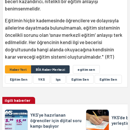
beceri kazandırıcı, nitelikli bir eğitim anlayışı
benimsenmelidir.
Eğitimin hiçbir kademesinde öğrencilere ve dolayısıyla
ailelerine dayatmada bulunulmamalı, eğitim sisteminin
öncelikli sorunu olan ‘sınav merkezli eğitim’ anlayışı terk
edilmelidir. Her öğrencinin kendi ilgi ve becerisi
doğrultusunda hangi alanda okuyacağına kendisinin
karar vereceği eğitim sistemi oluşturulmalıdır." (RT)
Haber Yeri
BİA Haber Merkezi
egitim sen
Eğitim Sen
YKS
lgs
Egîtim Sen
Egîtîm Sen
ilgili haberler
YKS’ye hazırlanan
YKS'de ba
öğrenciler için dijital soru
yerleştir
kampı başlıyor