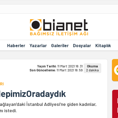
Haberler
Yazarlar
Galeriler
Dosyalar
Kitaplık
Yayın Tarihi:
11 Mart 2021 16:31
Okuma
Son Güncelleme:
11 Mart 2021 16:59
2 dakika
RI
HepimizOradaydık
ğlayan’daki İstanbul Adliyesi’ne giden kadınlar,
ı istedi.