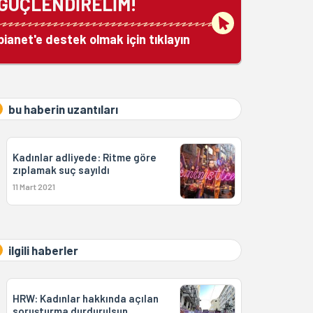
GÜÇLENDİRELİM!
bianet'e destek olmak için tıklayın
bu haberin uzantıları
Kadınlar adliyede: Ritme göre
zıplamak suç sayıldı
11 Mart 2021
ilgili haberler
HRW: Kadınlar hakkında açılan
soruşturma durdurulsun