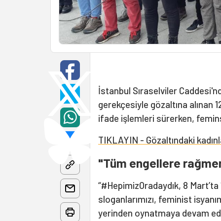
İstanbul Sıraselviler Caddesi'n
gerekçesiyle gözaltına alınan 1
ifade işlemleri sürerken, femin
TIKLAYIN - Gözaltındaki kadınl
"Tüm engellere rağmen
“#HepimizOradaydık, 8 Mart’ta 
sloganlarımızı, feminist isyanım
yerinden oynatmaya devam edec