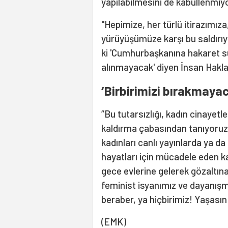
yapılabilmesini de kabullenmiy
"Hepimize, her türlü itirazımız
yürüyüşümüze karşı bu saldırıy
ki 'Cumhurbaşkanına hakaret s
alınmayacak' diyen İnsan Hakla
‘Birbirimizi bırakmayac
“Bu tutarsızlığı, kadın cinayet
kaldırma çabasından tanıyoruz. 
kadınları canlı yayınlarda ya da
hayatları için mücadele eden kadı
gece evlerine gelerek gözaltın
feminist isyanımız ve dayanışm
beraber, ya hiçbirimiz! Yaşası
(EMK)