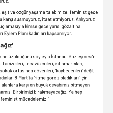
oruz.
a, eşit ve özgür yaşama talebimize, feminist gece
a karşı susmuyoruz, itaat etmiyoruz. Anlıyoruz
uçlamasıyla kimse gece yarısı gözaltına
rı Eylem Planı kadınları kapsamıyor.
ağız'
lerine üzüldüğünü söyleyip İstanbul Sözleşmesi’ni
Tacizcileri, tecavüzcüleri, istismarcıları,
 sokak ortasında dövenleri, ‘kaybedenleri’ değil,
nları 8 Mart’ta 'ritme göre zıpladıkları' için,
a alanlara karşı en büyük cevabımız bitmeyen
amız. Birbirimizi bırakmayacağız. Ya hep
n feminist mücadelemiz!”