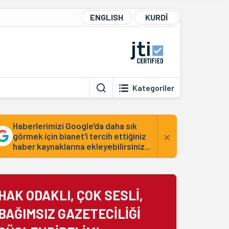
ENGLISH
KURDÎ
Kategoriler
Haberlerimizi Google'da daha sık
×
görmek için bianet'i tercih ettiğiniz
haber kaynaklarına ekleyebilirsiniz...
HAK ODAKLI, ÇOK SESLİ,
BAĞIMSIZ GAZETECİLİĞİ