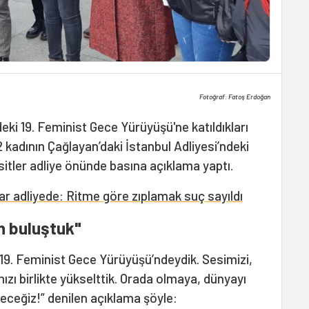
Fotoğraf: Fatoş Erdoğan
deki 19. Feminist Gece Yürüyüşü'ne katıldıkları
2 kadının Çağlayan’daki İstanbul Adliyesi’ndeki
sitler adliye önünde basına açıklama yaptı.
ar adliyede: Ritme göre zıplamak suç sayıldı
 buluştuk"
19. Feminist Gece Yürüyüşü’ndeydik. Sesimizi,
ızı birlikte yükselttik. Orada olmaya, dünyayı
eğiz!” denilen açıklama şöyle: