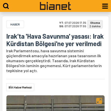
YT:
07.07.2026 17:35
Okuma
HABER
SG:
07.07.2026 17:55
2 dakika
Irak’ta 'Hava Savunma' yasası: Irak
Kürdistan Bölgesi'ne yer verilmedi
Irak Parlamentosu, hava savunma sistemini
güçlendirmek amacıyla hazırlanan yasa tasarısının ilk
okumasını gerçekleştirdi. Tasarıda, Irak Kürdistan
Bölgesi’nin isminin geçmemesi, Kürt parlamenterlerin
tepkisine yol açtı.
BİA Haber Merkezi