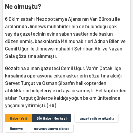
Ne olmuştu?
6 Ekim sabahı Mezopotamya Ajansı'nın Van Bürosu ile
aralarında Jinnews muhabirlerinin de bulunduğu çok
sayıda gazetecinin evine sabah saatlerinde baskın
düzenlenmiş, baskınlarda MA muhabirleri Adnan Bilen ve
Cemil Uğur ile Jinnews muhabiri Şehriban Abi ve Nazan
Sala gözaltına alınmıştı.
Gözaltına alınan gazeteci Cemil Uğur, Van'ın Çatak ilçe
kırsalında operasyona çıkan askerlerin gözaltına aldığı
Servet Turgut ve Osman Şiban'ın helikopterden
atıldıklarını belgeleriyle ortaya çıkarmıştı. Helikopterden
atılan Turgut günlerce kaldığı yoğun bakım ünitesinde
yaşamını yitirmişti. (HA)
Haber Yeri
BİA Haber Merkezi
gazetecilere gözaltı
jinnews
mezopotamya ajansı