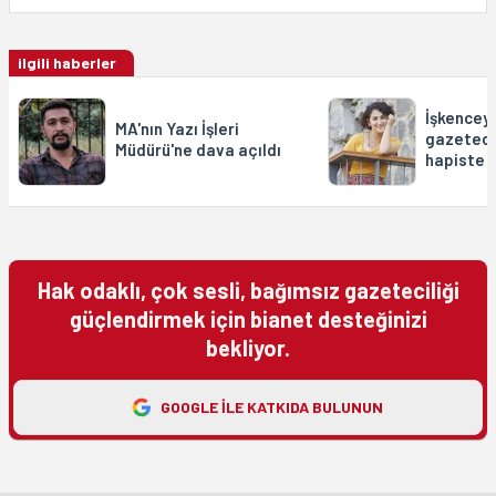
ilgili haberler
İşkencey
MA'nın Yazı İşleri
gazetecil
Müdürü'ne dava açıldı
hapiste
Hak odaklı, çok sesli, bağımsız gazeteciliği
güçlendirmek için bianet desteğinizi
bekliyor.
GOOGLE ILE KATKIDA BULUNUN