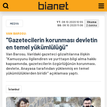
YT:
08.10.2020 10:55
Okuma
MEDYA
SG:
08.10.2020 11:06
2 dakika
VAN BAROSU:
"Gazetecilerin korunması devletin
en temel yükümlülüğü"
Van Barosu, Van'daki gazeteci gözaltılarına ilişkin
"Kamuoyunu ilgilendiren ve yurttaşın bilgi alma hakkı
kapsamında, gazetecilerin özgürlüğünün korunması,
devlete, Anayasa tarafından yüklenmiş en temel
yükümlülüklerden biridir" açıklaması yaptı.
İstanbul