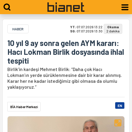
YT:
07.07.2026 13:22
Okuma
HABER
SG:
07.07.2026 13:30
2 dakika
10 yıl 9 ay sonra gelen AYM kararı:
Hacı Lokman Birlik dosyasında ihlal
tespiti
Birlik’in kardeşi Mehmet Birlik: “Daha çok Hacı
Lokman’ın yerde sürüklenmesine dair bir karar alınmış.
Karar her ne kadar istediğimiz gibi olmasa da olumlu
yaklaşıyoruz.”
EN
BİA Haber Merkezi