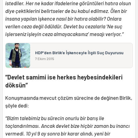
istediler. Her ne kadar ifadelerine görüntüleri hatıra olsun
diye çektiklerini belirtseler de bu kabul edilmez. Ölen bir
insana yapılan işkence nasıl bir hatıra olabilir? Onlara
verilen ceza değil ödüldür. Devlet bu cezalarla ‘Ne suç
işlerseniz işleyin ceza almayacaksınız’ mesajı veriyor.”
HDP’den Birlik’e İşkenceyle İlgili Suç Duyurusu
7 Ekim 2015
“Devlet samimi ise herkes heybesindekileri
döksün”
Konuşmasında mevcut çözüm sürecine de değinen Birlik,
şöyle dedi:
“Bizim talebimiz bu sürecin onurlu bir barış ile
taçlandırılması. Ancak devlet bize hiçbir zaman bu inancı
vermedi. 10 yıl 9 ay sonra bir karar alındı, yeni bir