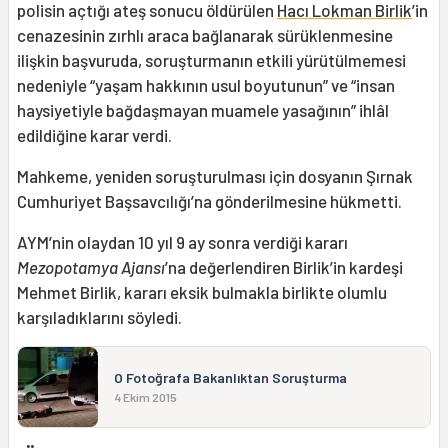
polisin açtığı ateş sonucu öldürülen
Hacı Lokman Birlik
’in
cenazesinin zırhlı araca bağlanarak sürüklenmesine
ilişkin başvuruda, soruşturmanın etkili yürütülmemesi
nedeniyle “yaşam hakkının usul boyutunun” ve “insan
haysiyetiyle bağdaşmayan muamele yasağının” ihlâl
edildiğine karar verdi.
Mahkeme, yeniden soruşturulması için dosyanın Şırnak
Cumhuriyet Başsavcılığı’na gönderilmesine hükmetti.
AYM’nin olaydan 10 yıl 9 ay sonra verdiği kararı
Mezopotamya Ajansı
’na değerlendiren Birlik’in kardeşi
Mehmet Birlik, kararı eksik bulmakla birlikte olumlu
karşıladıklarını söyledi.
O Fotoğrafa Bakanlıktan Soruşturma
4 Ekim 2015