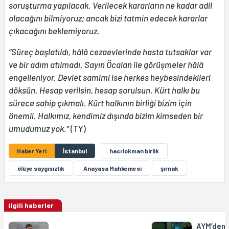
soruşturma yapılacak. Verilecek kararların ne kadar adil
olacağını bilmiyoruz; ancak bizi tatmin edecek kararlar
çıkacağını beklemiyoruz.
“Süreç başlatıldı, hâlâ cezaevlerinde hasta tutsaklar var
ve bir adım atılmadı. Sayın Öcalan ile görüşmeler hâlâ
engelleniyor. Devlet samimi ise herkes heybesindekileri
döksün. Hesap verilsin, hesap sorulsun. Kürt halkı bu
sürece sahip çıkmalı. Kürt halkının birliği bizim için
önemli. Halkımız, kendimiz dışında bizim kimseden bir
umudumuz yok.”
(TY)
Haber Yeri
İstanbul
hacı lokman birlik
ölüye saygısızlık
Anayasa Mahkemesi
şırnak
ilgili haberler
AYM’den D