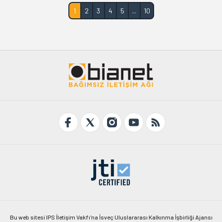
1
2
3
4
5
...
10
Bu web sitesi IPS İletişim Vakfı'na İsveç Uluslararası Kalkınma İşbirliği Ajansı