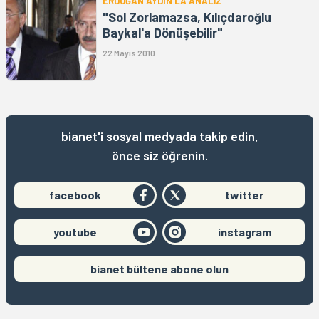
ERDOĞAN AYDIN'LA ANALİZ
"Sol Zorlamazsa, Kılıçdaroğlu
Baykal'a Dönüşebilir"
22 Mayıs 2010
bianet'i sosyal medyada takip edin,
önce siz öğrenin.
facebook
twitter
youtube
instagram
bianet bültene abone olun