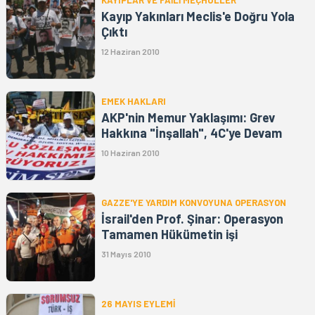
Kayıp Yakınları Meclis'e Doğru Yola
Çıktı
12 Haziran 2010
EMEK HAKLARI
AKP'nin Memur Yaklaşımı: Grev
Hakkına "İnşallah", 4C'ye Devam
10 Haziran 2010
GAZZE'YE YARDIM KONVOYUNA OPERASYON
İsrail'den Prof. Şinar: Operasyon
Tamamen Hükümetin işi
31 Mayıs 2010
26 MAYIS EYLEMİ