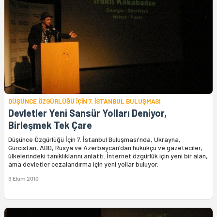
DÜŞÜNCE ÖZGÜRLÜĞÜ İÇİN 7. İSTANBUL BULUŞMASI
Devletler Yeni Sansür Yolları Deniyor,
Birleşmek Tek Çare
Düşünce Özgürlüğü İçin 7. İstanbul Buluşması'nda, Ukrayna,
Gürcistan, ABD, Rusya ve Azerbaycan'dan hukukçu ve gazeteciler,
ülkelerindeki tanıklıklarını anlattı. İnternet özgürlük için yeni bir alan,
ama devletler cezalandırma için yeni yollar buluyor.
9 Ekim 2010