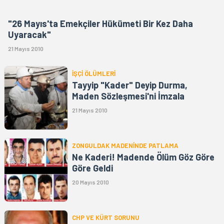
"26 Mayıs'ta Emekçiler Hükümeti Bir Kez Daha
Uyaracak"
21 Mayıs 2010
İŞÇİ ÖLÜMLERİ
Tayyip "Kader" Deyip Durma,
Maden Sözleşmesi'ni İmzala
21 Mayıs 2010
ZONGULDAK MADENİNDE PATLAMA
Ne Kaderi! Madende Ölüm Göz Göre
Göre Geldi
20 Mayıs 2010
CHP VE KÜRT SORUNU