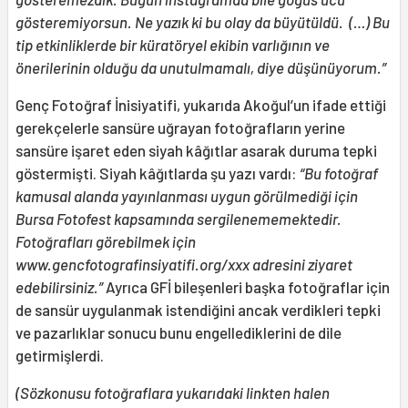
gösteremiyorsun. Ne yazık ki bu olay da büyütüldü. (…) Bu
tip etkinliklerde bir küratöryel ekibin varlığının ve
önerilerinin olduğu da unutulmamalı, diye düşünüyorum.”
Genç Fotoğraf İnisiyatifi, yukarıda Akoğul’un ifade ettiği
gerekçelerle sansüre uğrayan fotoğrafların yerine
sansüre işaret eden siyah kâğıtlar asarak duruma tepki
göstermişti. Siyah kâğıtlarda şu yazı vardı:
“Bu fotoğraf
kamusal alanda yayınlanması uygun görülmediği için
Bursa Fotofest kapsamında sergilenememektedir.
Fotoğrafları görebilmek için
www.gencfotografinsiyatifi.org/xxx adresini ziyaret
edebilirsiniz.”
Ayrıca GFİ bileşenleri başka fotoğraflar için
de sansür uygulanmak istendiğini ancak verdikleri tepki
ve pazarlıklar sonucu bunu engellediklerini de dile
getirmişlerdi.
(Sözkonusu fotoğraflara yukarıdaki linkten halen