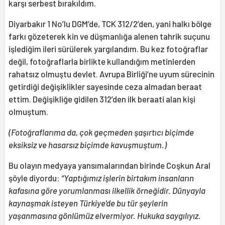
karşı serbest bırakıldım.
Diyarbakır 1 No’lu DGM’de, TCK 312/2’den, yani halkı bölge
farkı gözeterek kin ve düşmanlığa alenen tahrik suçunu
işlediğim ileri sürülerek yargılandım. Bu kez fotoğraflar
değil, fotoğraflarla birlikte kullandığım metinlerden
rahatsız olmuştu devlet. Avrupa Birliği’ne uyum sürecinin
getirdiği değişiklikler sayesinde ceza almadan beraat
ettim. Değişikliğe gidilen 312’den ilk beraati alan kişi
olmuştum.
(Fotoğraflarıma da, çok geçmeden şaşırtıcı biçimde
eksiksiz ve hasarsız biçimde kavuşmuştum.)
Bu olayın medyaya yansımalarından birinde Coşkun Aral
şöyle diyordu:
“Yaptığımız işlerin birtakım insanların
kafasına göre yorumlanması ilkellik örneğidir. Dünyayla
kaynaşmak isteyen Türkiye'de bu tür şeylerin
yaşanmasına gönlümüz elvermiyor. Hukuka saygılıyız.