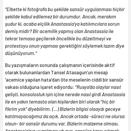
“
Elbette ki fotoğrafa bu şekilde sansür uygulanması hiçbir
şekilde kabul edilemez bir durumdur. Ancak, merakım
şudur ki, acaba elçilik Anastassia'ya katılımcılara sorun
demiş midir? Bir acemilik yapmış olan Anastassia ile
tekrar temasa geçilerek öncelikle bu düzeltmeyi ve
protestoyu onun yapması gerektiğini söylemek lazım diye
düşünüyorum.”
Bu yazışmaların sonunda çalışmanın içerisinde aktif
olarak bulunanlardan Tansel Atasagun’un mesajı
‘acemice yapılan hata’dan öte meselenin ciddi bir sansür
vakası olduğuna işaret ediyordu:
“Rusya'da olaylar nasıl
gelişti, konsolosluk işin içine nerede nasıl girdi Anastassia
ile en yakın temasta olan kişilerden biri olarak "hiç bir
fikrim yok" diyebilirim. (…) Bizlerin bilgisi olsaydı geceye
katılmayacağımız da açık. Ancak ortada -süreci ne olursa
olsun- bir sansür durumu var. Bizlerin malzeme olması,
Anastassia'nın uyarılması vb ayrı, sansüre karşı çıkmak