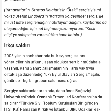
(“Arnavutlar”ın, Stratos Kalafatis’in “Öteki” sergisiyle mi
yoksa Stefan Lindberg’in “Kartalın Gölgesinde” sergisi ile
mi üst üste sergilendiğini hatırlayamadığım, kayıtlarına da
ulaşamadığım için net biçimde yazamıyorum. “Kesin
bilgi”ye sahip olan varsa lütfen bana iletsin.)
Irkçı saldırı
2005 yılının sonbaharında bu kez, sergi salonu
yöneticilerinin ufkunu aşan oldukça sert bir müdahale
yaşandı. Karşı Sanat Çalışmaları’nın Tarih Vakfı’yla
ortaklaşa düzenlediği “6-7 Eylül Olayları Sergisi” açılış
gününde ırkçı bir grubun saldırısına uğradı.
Sergiye saldıranlar arasında, daha önce Boğaziçi
Üniversitesi’ndeki Osmanlı Ermenileri Konferansı’na da
saldıran “Türkiye Sivil Toplum Kuruluşları Birliği”nden
(TSTKB) Ramazan Kırkık ve İstanbul Ülkü Ocakları eski