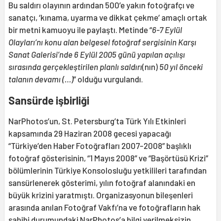
Bu saldırı olayının ardından 500’e yakın fotoğrafçı ve
sanatçı, ‘kınama, uyarma ve dikkat çekme’ amaçlı ortak
bir metni kamuoyu ile paylaştı. Metinde “
6-7 Eylül
Olayları’nı konu alan belgesel fotoğraf sergisinin Karşı
Sanat Galerisi’nde 6 Eylül 2005 günü yapılan açılışı
sırasında gerçekleştirilen planlı saldırı
(nın)
50 yıl önceki
talanın devamı (…)
” olduğu vurgulandı.
Sansürde işbirliği
NarPhotos’un, St. Petersburg’ta Türk Yılı Etkinleri
kapsamında 29 Haziran 2008 gecesi yapacağı
“Türkiye’den Haber Fotoğrafları 2007-2008” başlıklı
fotoğraf gösterisinin, “1 Mayıs 2008” ve “Başörtüsü Krizi”
bölümlerinin Türkiye Konsolosluğu yetkilileri tarafından
sansürlenerek gösterimi, yılın fotoğraf alanındaki en
büyük krizini yaratmıştı. Organizasyonun bileşenleri
arasında anılan Fotoğraf Vakfı’na ve fotoğrafların hak
sahibi durumundaki NarPhotos’a bilgi verilmeksizin