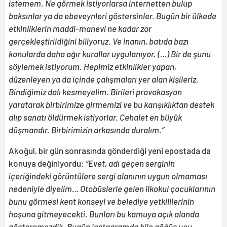
istemem. Ne görmek istiyorlarsa internetten bulup
baksınlar ya da ebeveynleri göstersinler. Bugün bir ülkede
etkinliklerin maddi-manevi ne kadar zor
gerçekleştirildiğini biliyoruz. Ve inanın, batıda bazı
konularda daha ağır kurallar uygulanıyor. (…)
Bir de şunu
söylemek istiyorum. Hepimiz etkinlikler yapan,
düzenleyen ya da içinde çalışmaları yer alan kişileriz.
Bindiğimiz dalı kesmeyelim. Birileri provokasyon
yaratarak birbirimize girmemizi ve bu karışıklıktan destek
alıp sanatı öldürmek istiyorlar. Cehalet en büyük
düşmandır. Birbirimizin arkasında duralım.
”
Akoğul, bir gün sonrasında gönderdiği yeni epostada da
konuya değiniyordu:
“
Evet, adı geçen serginin
içeriğindeki görüntülere sergi alanının uygun olmaması
nedeniyle diyelim… Otobüslerle gelen ilkokul çocuklarının
bunu görmesi kent konseyi ve belediye yetkililerinin
hoşuna gitmeyecekti. Bunları bu kamuya açık alanda
gösteremezdik. Bugün instagramda bile göğüs ucu