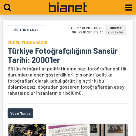
YT:
27.10.2016 00:00
Okuma
KÜLTÜR SANAT
SG:
27.10.2016 17:33
25 dakika
YÜCEL TUNCA YAZDI
Türkiye Fotoğrafçılığının Sansür
Tarihi: 2000’ler
Bütün fotoğraflar politiktir ama bazı fotoğraflar politik
durumları alenen gösterdikleri için onlar ‘politika
fotoğrafları’ olarak kabul görür; ilginçtir ki bu
dolambaçsız, doğrudan gösteren fotoğraflardan epey
rahatsız olur insanların bir bölümü.
Yücel Tunca