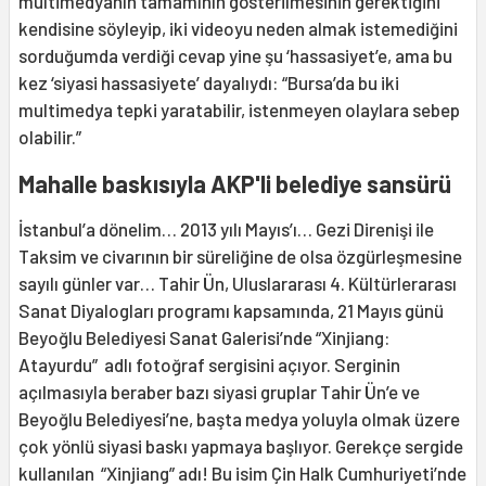
multimedyanın tamamının gösterilmesinin gerektiğini
kendisine söyleyip, iki videoyu neden almak istemediğini
sorduğumda verdiği cevap yine şu ‘hassasiyet’e, ama bu
kez ‘siyasi hassasiyete’ dayalıydı: “Bursa’da bu iki
multimedya tepki yaratabilir, istenmeyen olaylara sebep
olabilir.”
Mahalle baskısıyla AKP'li belediye sansürü
İstanbul’a dönelim… 2013 yılı Mayıs’ı… Gezi Direnişi ile
Taksim ve civarının bir süreliğine de olsa özgürleşmesine
sayılı günler var… Tahir Ün, Uluslararası 4. Kültürlerarası
Sanat Diyalogları programı kapsamında, 21 Mayıs günü
Beyoğlu Belediyesi Sanat Galerisi’nde “Xinjiang:
Atayurdu” adlı fotoğraf sergisini açıyor. Serginin
açılmasıyla beraber bazı siyasi gruplar Tahir Ün’e ve
Beyoğlu Belediyesi’ne, başta medya yoluyla olmak üzere
çok yönlü siyasi baskı yapmaya başlıyor. Gerekçe sergide
kullanılan “Xinjiang” adı! Bu isim Çin Halk Cumhuriyeti’nde