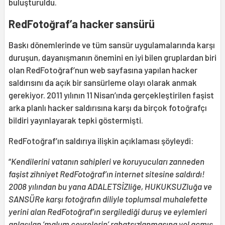
buluşturuldu.
RedFotoğraf’a hacker sansürü
Baskı dönemlerinde ve tüm sansür uygulamalarında karşı
duruşun, dayanışmanın önemini en iyi bilen gruplardan biri
olan RedFotoğraf’nun web sayfasına yapılan hacker
saldırısını da açık bir sansürleme olayı olarak anmak
gerekiyor. 2011 yılının 11 Nisan’ında gerçekleştirilen faşist
arka planlı hacker saldırısına karşı da birçok fotoğrafçı
bildiri yayınlayarak tepki göstermişti.
RedFotoğraf’ın saldırıya ilişkin açıklaması şöyleydi:
“
Kendilerini vatanın sahipleri ve koruyucuları zanneden
faşist zihniyet RedFotoğraf’ın internet sitesine saldırdı!
2008 yılından bu yana ADALETSİZliğe, HUKUKSUZluğa ve
SANSÜRe karşı fotoğrafın diliyle toplumsal muhalefette
yerini alan RedFotoğraf’ın sergilediği duruş ve eylemleri
anlaşılan ‘malum çevrelerin’ rahatsızlanmasına yol açmış.