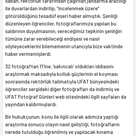
sabah, rektörlük tarafından çağırılan jandarma aracılığı
ile duvarlardan indirilip, “incelenmek üzere”
götürüldüğünü tesadüf eseri haber almıştık. Şenliği
düzenleyen öğrenciler, fotoğraflarımıza yapılan bu
saldırının duyulmasının, vereceğimiz tepkinin şenliğin
tümüne zarar verebileceği endişesi ve nasıl
söyleyeceklerini bilememenin utancıyla bize vaktinde
haber vermemişlerdi.
32 fotoğraftan 11’ine, ‘sakıncalı’ oldukları iddiasını
araştırmak maksadıyla kolluk güçlerinin el koyması
sonrasında rektörlük talimatıyla UFAT bünyesindeki
öğrenciler sergideki diğer fotoğrafları da indirmiş ve
UFAT Fotoğraf Günleri web sitesindeki ilgili sayfaları da
yayından kaldırmışlardı.
Bir hukukçunun, konu ile ilgili olarak adımıza yaptığı
araştırma sonucu olayın nasıl geliştiği, fotoğrafların
nerede tutulduğu öğrenilmiş ve yapılacak kınama