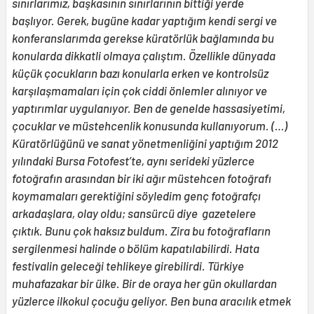
sınırlarımız, başkasının sınırlarının bittiği yerde
başlıyor. Gerek, bugüne kadar yaptığım kendi sergi ve
konferanslarımda gerekse küratörlük bağlamında bu
konularda dikkatli olmaya çalıştım. Özellikle dünyada
küçük çocukların bazı konularla erken ve kontrolsüz
karşılaşmamaları için çok ciddi önlemler alınıyor ve
yaptırımlar uygulanıyor. Ben de genelde hassasiyetimi,
çocuklar ve müstehcenlik konusunda kullanıyorum. (…)
Küratörlüğünü ve sanat yönetmenliğini yaptığım 2012
yılındaki Bursa Fotofest’te, aynı serideki yüzlerce
fotoğrafın arasından bir iki ağır müstehcen fotoğrafı
koymamaları gerektiğini söyledim genç fotoğrafçı
arkadaşlara, olay oldu; sansürcü diye gazetelere
çıktık. Bunu çok haksız buldum. Zira bu fotoğrafların
sergilenmesi halinde o bölüm kapatılabilirdi. Hata
festivalin geleceği tehlikeye girebilirdi. Türkiye
muhafazakar bir ülke. Bir de oraya her gün okullardan
yüzlerce ilkokul çocuğu geliyor. Ben buna aracılık etmek