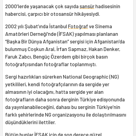
2000’lerde yaşanacak çok sayıda
sansür
hadisesinin
habercisi, çarpıcı bir otosansür hikâyesiydi.
2002 yılı Şubat’ında İstanbul
Fotoğraf
ve Sinema
Amatörleri Derneği'nde (İFSAK) yapılması planlanan
“Başka Bir Dünya Afganistan” sergisi için Afganistan’da
bulunmuş Coşkun Aral, İrfan Sapmaz, Hakan Denker,
Faruk Zabcı, Bengüç Özerdem gibi birçok basın
fotoğrafçısından fotoğraflar toplanmıştı.
Sergi hazırlıkları sürerken National Geographic (NG)
yetkilileri, kendi fotoğrafçılarının da sergide yer
almasının iyi olacağını, hatta sergide yer alan
fotoğrafların daha sonra derginin Türkiye edisyonunda
da yayınlanabileceğini, dahası bu serginin Türkiye’nin
farklı şehirlerinde NG organizasyonu ile dolaştırılmasını
düşündüklerini ilettiler.
Bütün bunlar İFSAK için de son derece güzel