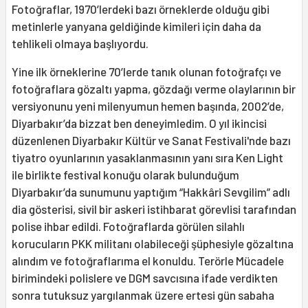
Fotoğraflar, 1970’lerdeki bazı örneklerde olduğu gibi
metinlerle yanyana geldiğinde kimileri için daha da
tehlikeli olmaya başlıyordu.
Yine ilk örneklerine 70’lerde tanık olunan fotoğrafçı ve
fotoğraflara gözaltı yapma, gözdağı verme olaylarının bir
versiyonunu yeni milenyumun hemen başında, 2002’de,
Diyarbakır’da bizzat ben deneyimledim. O yıl ikincisi
düzenlenen Diyarbakır Kültür ve Sanat Festivali'nde bazı
tiyatro oyunlarının yasaklanmasının yanı sıra Ken Light
ile birlikte festival konuğu olarak bulunduğum
Diyarbakır’da sunumunu yaptığım “Hakkâri Sevgilim” adlı
dia gösterisi, sivil bir askeri istihbarat görevlisi tarafından
polise ihbar edildi. Fotoğraflarda görülen silahlı
korucuların PKK militanı olabileceği şüphesiyle gözaltına
alındım ve fotoğraflarıma el konuldu. Terörle Mücadele
birimindeki polislere ve DGM savcısına ifade verdikten
sonra tutuksuz yargılanmak üzere ertesi gün sabaha