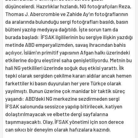
düşüncelerdi. Hazırlıklar hızlandı, NG fotoğrafçıları Reza,
Thomas J. Abercrombie ve Zahide Ay’ın fotoğraflarının
da aralarında bulunduğu sergi fotoğrafları basıldı, basın
bülteni yazılıp medyaya dağıtıldı. İşte sorun tam da
burada başladı: İFSAK ilgililerinin bu sergiye ilişkin yazdığı
metinde ABD emperyalizmden, savaş ihracından bahis
açılıyor, İslâm’ın primitif yapısının Afgan halkı üzerindeki
etkilerine doğru eleştirel saha genişletiliyordu. Metnin bu
hali NG yetkilileri üzerinde soğuk duş etkisi yarattı. İlk
tepki olarak sergiden çekilme kararı aldılar ancak hemen
farkettiler ki basın duyuruları her yere Türkçe olarak
yayılmıştı. Bunun üzerine çok manidar bir taktik süreç
yaşandı: ABD’deki NG merkezine sezdirmeden sergi
İFSAK salonunda sessizce yapılıp bitirilecek, katiyen
dolaştırılmayacak ve elbette dergi sayfalarına
taşınmayacaktı. Olay, İFSAK yönetimi için son derece
can sıkıcı bir deneyim olarak hafızalara kazındı.