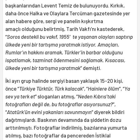
başkanlarından Levent Temiz de bulunuyordu. Kırkık,
daha önce Halka ve Olaylara Tercüman gazetesinde yer
alan habere göre, sergi ve panelin kışkırtma
amaçlı olduğunu belirtmiş, Tarih Vakfı’nı kastederek,
“
Soros destekli bu vakıf, 1955′te yaşanan olayları saptırıp
ülkede yeni bir tartışma yaratmak istiyor. Amaçları,
Rumlar’ın hakkını aramak, Türkler’in barbar olduğunu
ispatlamak, tazminat ödenmesini sağlamak. Kısacası,
ülkede yeni bir tartışma yaratmak
” demişti.
İki ayrı grup halinde sergiyi basan yaklaşık 15-20 kişi,
önce “
Türkiye Türktür, Türk kalacak
”, “
Hainlere ölüm
”, “
Ya
sev ya terk et
” sloganları atmış, “
Neden Kıbrıs’taki
fotoğrafları değil de, bu fotoğraflar asıyorsunuz?
”,
“
Atatürk’ün evini yakanları savunmayın
” diyerek bildiri
dağıtmışlardı. Baskının devamında da şiddetin dozu
arttırılmıştı. Fotoğraflar indirilmiş, bazılarına yumurta
atılmış, bazı fotoğraflar da pencereden İstiklal