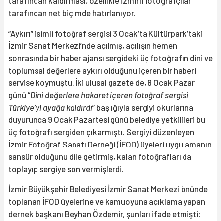
tarafından kaldırması, özellikle İzmirli fotoğrafçılar
tarafından net biçimde hatırlanıyor.
“Aykırı” isimli fotoğraf sergisi 3 Ocak’ta Kültürpark’taki
İzmir Sanat Merkezi’nde açılmış, açılışın hemen
sonrasında bir haber ajansı sergideki üç fotoğrafın dini ve
toplumsal değerlere aykırı olduğunu içeren bir haberi
servise koymuştu. İki ulusal gazete de, 8 Ocak Pazar
günü “
Dini değerlere hakaret içeren fotoğraf sergisi
Türkiye’yi ayağa kaldırdı
” başlığıyla sergiyi okurlarına
duyurunca 9 Ocak Pazartesi günü belediye yetkilileri bu
üç fotoğrafı sergiden çıkarmıştı. Sergiyi düzenleyen
İzmir Fotoğraf Sanatı Derneği (İFOD) üyeleri uygulamanın
sansür olduğunu dile getirmiş, kalan fotoğrafları da
toplayıp sergiye son vermişlerdi.
İzmir Büyükşehir Belediyesi İzmir Sanat Merkezi önünde
toplanan İFOD üyelerine ve kamuoyuna açıklama yapan
dernek başkanı Beyhan Özdemir, şunları ifade etmişti: