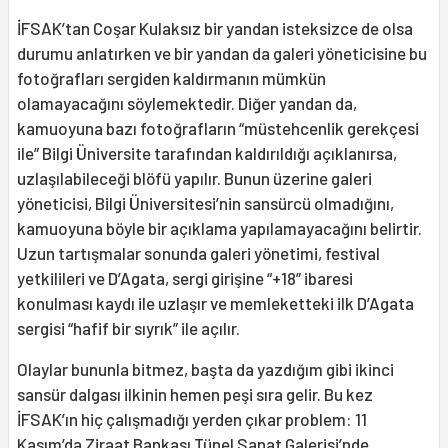
İFSAK’tan Coşar Kulaksız bir yandan isteksizce de olsa
durumu anlatırken ve bir yandan da galeri yöneticisine bu
fotoğrafları sergiden kaldırmanın mümkün
olamayacağını söylemektedir. Diğer yandan da,
kamuoyuna bazı fotoğrafların “müstehcenlik gerekçesi
ile” Bilgi Üniversite tarafından kaldırıldığı açıklanırsa,
uzlaşılabileceği blöfü yapılır. Bunun üzerine galeri
yöneticisi, Bilgi Üniversitesi’nin sansürcü olmadığını,
kamuoyuna böyle bir açıklama yapılamayacağını belirtir.
Uzun tartışmalar sonunda galeri yönetimi, festival
yetkilileri ve D’Agata, sergi girişine “+18” ibaresi
konulması kaydı ile uzlaşır ve memleketteki ilk D’Agata
sergisi “hafif bir sıyrık” ile açılır.
Olaylar bununla bitmez, başta da yazdığım gibi ikinci
sansür dalgası ilkinin hemen peşi sıra gelir. Bu kez
İFSAK’ın hiç çalışmadığı yerden çıkar problem: 11
Kasım’da Ziraat Bankası Tünel Sanat Galerisi’nde