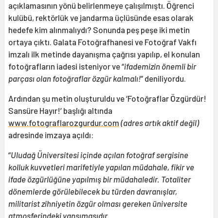
açıklamasının yönü belirlenmeye çalışılmıştı. Öğrenci
kulübü, rektörlük ve jandarma üçlüsünde esas olarak
hedefe kim alınmalıydı? Sonunda peş peşe iki metin
ortaya çıktı. Galata Fotoğrafhanesi ve Fotoğraf Vakfı
imzalı ilk metinde dayanışma çağrısı yapılıp, el konulan
fotoğrafların iadesi isteniyor ve “
ifademizin önemli bir
parçası olan fotoğraflar özgür kalmalı!
” deniliyordu.
Ardından şu metin oluşturuldu ve ‘Fotoğraflar Özgürdür!
Sansüre Hayır!’ başlığı altında
www.fotograflarozgurdur.com
(adres artık aktif değil)
adresinde imzaya açıldı:
“
Uludağ Üniversitesi içinde açılan fotoğraf sergisine
kolluk kuvvetleri marifetiyle yapılan müdahale, fikir ve
ifade özgürlüğüne yapılmış bir müdahaledir. Totaliter
dönemlerde görülebilecek bu türden davranışlar,
militarist zihniyetin özgür olması gereken üniversite
atmosferindeki yansımasıdır.