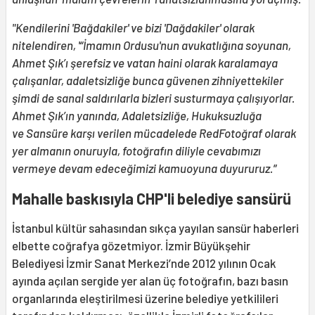
"Kendilerini 'Bağdakiler' ve bizi 'Dağdakiler' olarak
nitelendiren, '“İmamın Ordusu'nun avukatlığına soyunan,
Ahmet Şık’ı şerefsiz ve vatan haini olarak karalamaya
çalışanlar, adaletsizliğe bunca güvenen zihniyettekiler
şimdi de sanal saldırılarla bizleri susturmaya çalışıyorlar.
Ahmet Şık’ın yanında, Adaletsizliğe, Hukuksuzluğa
ve Sansüre karşı verilen mücadelede RedFotoğraf olarak
yer almanın onuruyla, fotoğrafın diliyle cevabımızı
vermeye devam edeceğimizi kamuoyuna duyururuz.
”
Mahalle baskısıyla CHP'li belediye sansürü
İstanbul kültür sahasından sıkça yayılan sansür haberleri
elbette coğrafya gözetmiyor. İzmir Büyükşehir
Belediyesi İzmir Sanat Merkezi’nde 2012 yılının Ocak
ayında açılan sergide yer alan üç fotoğrafın, bazı basın
organlarında eleştirilmesi üzerine belediye yetkilileri