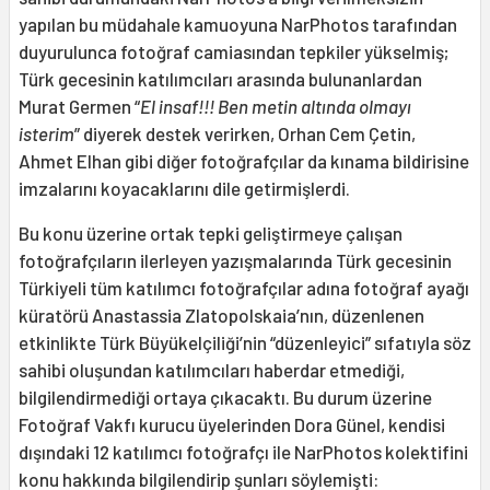
yapılan bu müdahale kamuoyuna NarPhotos tarafından
duyurulunca fotoğraf camiasından tepkiler yükselmiş;
Türk gecesinin katılımcıları arasında bulunanlardan
Murat Germen “
El insaf!!! Ben metin altında olmayı
isterim
” diyerek destek verirken, Orhan Cem Çetin,
Ahmet Elhan gibi diğer fotoğrafçılar da kınama bildirisine
imzalarını koyacaklarını dile getirmişlerdi.
Bu konu üzerine ortak tepki geliştirmeye çalışan
fotoğrafçıların ilerleyen yazışmalarında Türk gecesinin
Türkiyeli tüm katılımcı fotoğrafçılar adına fotoğraf ayağı
küratörü Anastassia Zlatopolskaia’nın, düzenlenen
etkinlikte Türk Büyükelçiliği’nin “düzenleyici” sıfatıyla söz
sahibi oluşundan katılımcıları haberdar etmediği,
bilgilendirmediği ortaya çıkacaktı. Bu durum üzerine
Fotoğraf Vakfı kurucu üyelerinden Dora Günel, kendisi
dışındaki 12 katılımcı fotoğrafçı ile NarPhotos kolektifini
konu hakkında bilgilendirip şunları söylemişti: