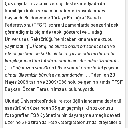
Çok sayıda imzacının verdiği destek medyada da
karşılığını buldu ve sansür haberleri yayınlanmaya
başlandı. Bu dönemde Türkiye Fotoğraf Sanatı
Federasyonu (TFSF), sonraki zamanlarda benzerini pek
görmediğimiz biçimde tepki gösterdi ve Uludağ
Üniversitesi Rektörlüğü’ne hitaben kınama mektubu
yayınladı:
“(…) İçeriği ne olursa olsun bir sanat eseri ve
etkinliğin hem de köklü bir bilim yuvasında bu durumla
karşılaşması tüm fotoğraf camiasını derinden üzmüştür.
(…)
Çağımızda sansürün böyle somut örneklerini yaşıyor
olmak ülkemizin büyük ayıplarındandır.
(…)” denilen 20
Mayıs 2009 tarih ve 2009/088 nolu belgenin altında TFSF
Başkanı Özcan Taras’ın imzası bulunuyordu.
Uludağ Üniversitesi’ndeki rektörlüğün jandarma destekli
sansürünün üzerinden 35 gün geçmişti ki sözkonusu
fotoğraflar İFSAK yönetiminin dayanışma amaçlı daveti
üzerine 6 Haziran’da İFSAK Sergi Salonu’nda izleyicilerle