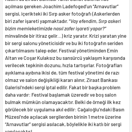
açılması gereken Joachim Ladefoged’un “Arnavutlar”
sergisi, içerikteki iki Sırp asker fotoğrafı (Askerlerden
biri zafer işareti yapmaktadır. “
Vay efendim, Sırp askeri
bizim memleketimizde nasıl zafer işareti yapar?”
minvalinde bir itiraz gelir…) kriz yaratır. Krizi yaratan yine
bir sergi salonu yöneticisidir ve bu iki fotoğrafın seriden
çıkartılmasını talep eder. Festival yönetiminden Emin
Altan ve Coşar Kulaksız bu sansürcü yaklaşım karşısında
verilecek tepkinin dozunu, hızla tartışırlar. Fotoğrafları
ayıklama ayıbına ikisi de, tüm festival yönetimi de razı
olmaz ve salon değişikliği kararı alınır, Ziraat Bankası
Galerisi’ndeki sergi iptal edilir. Fakat bir başka problem
daha vardır: Festival başlamak üzeredir ve boş salon
bulmak mümkün olamayacaktır. Belki de örneği ilk kez
görülecek bir uygulama akıl edilir: Cağaloğlu’ndaki Basın
Müzesi’nde açılacak sergilerden birinin 1 metre üzerine
“Arnavutlar” sergisi asılacak, böylelikle iki katlı bir sergi
yapılacaktır!