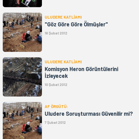
ULUDERE KATLİAMI
"Göz Göre Göre Ölmüşler"
16 Şubat 2012
ULUDERE KATLİAMI
Komisyon Heron Görüntülerini
İzleyecek
10 Şubat 2012
AF ÖRGÜTÜ:
Uludere Soruşturması Güvenilir mi?
7 Şubat 2012