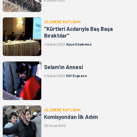
6 Şubat 2012
ULUDERE KATLİAMI
"Kürtleri Acılarıyla Baş Başa
Bıraktılar"
4 Şubat 2012
Ayça Söylemez
Selam'ın Annesi
2 Şubat 2012
Elif Ergezen
ULUDERE KATLİAMI
Komisyondan İlk Adım
30 Ocak 2012