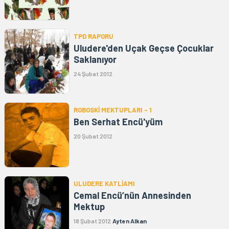
TPD RAPORU
Uludere'den Uçak Geçse Çocuklar
Saklanıyor
24 Şubat 2012
ROBOSKİ MEKTUPLARI - 1
Ben Serhat Encü'yüm
20 Şubat 2012
ULUDERE KATLİAMI
Cemal Encü’nün Annesinden
Mektup
18 Şubat 2012
Ayten Alkan