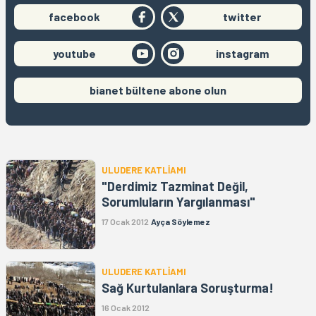
facebook
twitter
youtube
instagram
bianet bültene abone olun
ULUDERE KATLİAMI
"Derdimiz Tazminat Değil,
Sorumluların Yargılanması"
17 Ocak 2012
Ayça Söylemez
ULUDERE KATLİAMI
Sağ Kurtulanlara Soruşturma!
16 Ocak 2012