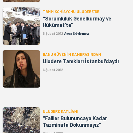
TBMM KOMİSYONU ULUDERE'DE
"Sorumluluk Genelkurmay ve
Hükümet'te"
6 Şubat 2012
Ayça Söylemez
BANU GÜVEN'İN KAMERASINDAN
Uludere Tanıkları İstanbul'daydı
6 Şubat 2012
ULUDERE KATLİAMI
"Failler Bulununcaya Kadar
Tazminata Dokunmayız"