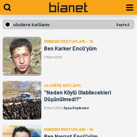
uludere katliamı
Sayfa 2
ROBOSKİ MEKTUPLARI - 16
Ben Karker Encü'yüm
7 Mart 2012
ULUDERE KATLİAMI
"Neden Köylü Olabilecekleri
Düşünülmedi?"
6 Mart 2012
Ayça Söylemez
ROBOSKİ MEKTUPLARI - 15
Ben Nevzat Encü'yüm