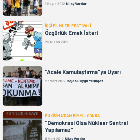
1 Mayıs 2012
Nilay Vardar
İŞÇİ FİLMLERİ FESTİVALİ
Özgürlük Emek İster!
25 Nisan 2012
"Acele Kamulaştırma"ya Uyarı
27 Mart 2012
Rojda Duygu Yeşilgöz
FUKİŞİMA'DAN BİR YIL SONRA
"Demokrasi Olsa Nükleer Santral
Yapılamaz"
9 Mart 2012
Nilay Vardar