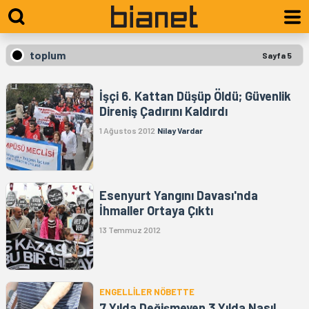
toplum
Sayfa 5
İşçi 6. Kattan Düşüp Öldü; Güvenlik
Direniş Çadırını Kaldırdı
1 Ağustos 2012
Nilay Vardar
Esenyurt Yangını Davası'nda
İhmaller Ortaya Çıktı
13 Temmuz 2012
ENGELLİLER NÖBETTE
7 Yılda Değişmeyen 3 Yılda Nasıl