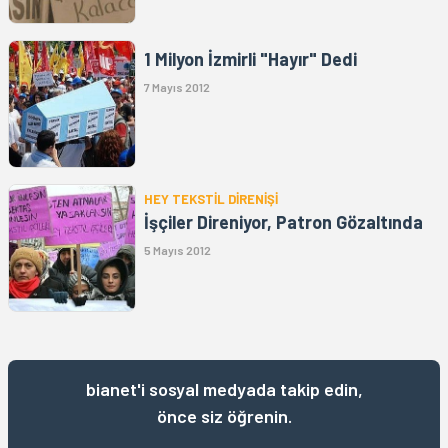
1 Milyon İzmirli "Hayır" Dedi
7 Mayıs 2012
HEY TEKSTİL DİRENİŞİ
İşçiler Direniyor, Patron Gözaltında
5 Mayıs 2012
bianet'i sosyal medyada takip edin,
önce siz öğrenin.