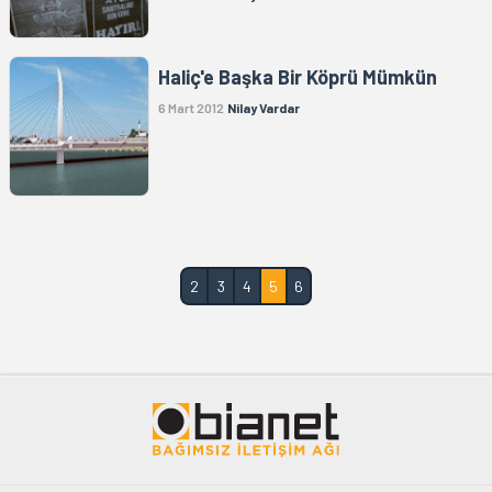
Haliç'e Başka Bir Köprü Mümkün
6 Mart 2012
Nilay Vardar
2
3
4
5
6