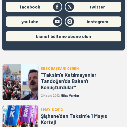
facebook
twitter
youtube
instagram
bianet bültene abone olun
KESK BAŞKANI ÖZGEN
"Taksim'e Katılmayanlar
Tandoğan'da Bakan'ı
Konuşturdular"
2 Mayıs 2012
Nilay Vardar
1 MAYIS 2012
Şişhane'den Taksim'e 1 Mayıs
Korteji