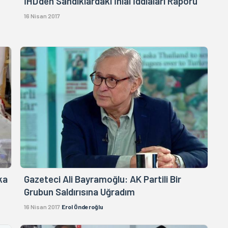
İHD’den Sandıklardaki İhlal İddiaları Raporu
16 Nisan 2017
ka
Gazeteci Ali Bayramoğlu: AK Partili Bir
Grubun Saldırısına Uğradım
16 Nisan 2017
Erol Önderoğlu