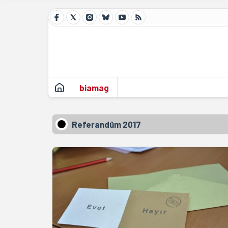
biamag
Referandûm 2017