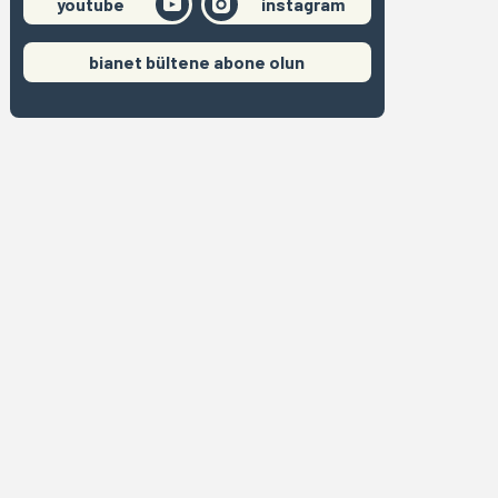
youtube
instagram
bianet bültene abone olun