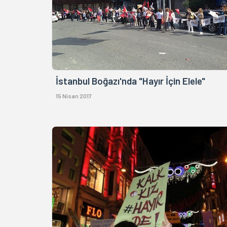
İstanbul Boğazı'nda "Hayır İçin Elele"
15 Nisan 2017