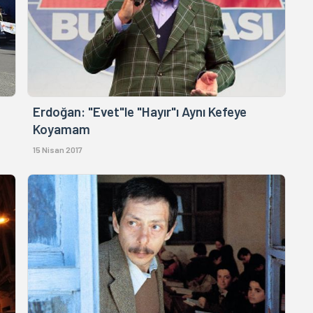
Erdoğan: "Evet"le "Hayır"ı Aynı Kefeye
Koyamam
15 Nisan 2017