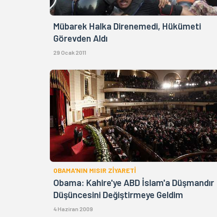
Mübarek Halka Direnemedi, Hükümeti
Görevden Aldı
29 Ocak 2011
OBAMA'NIN MISIR ZİYARETİ
Obama: Kahire'ye ABD İslam'a Düşmandır
Düşüncesini Değiştirmeye Geldim
4 Haziran 2009