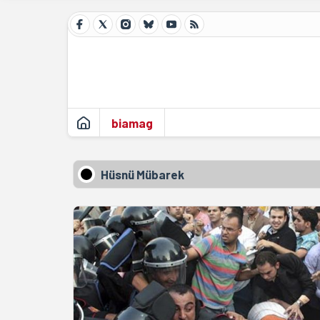
biamag
Hüsnü Mübarek