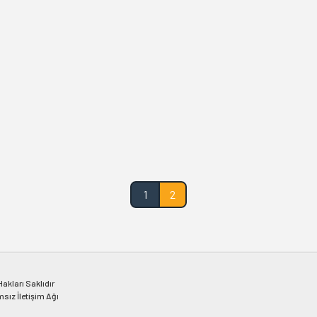
1
2
kları Saklıdır
msız İletişim Ağı