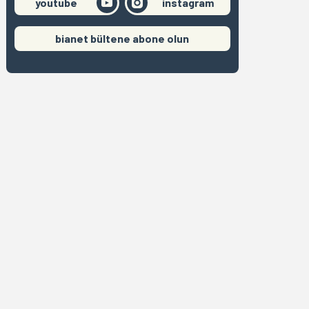
youtube
instagram
bianet bültene abone olun