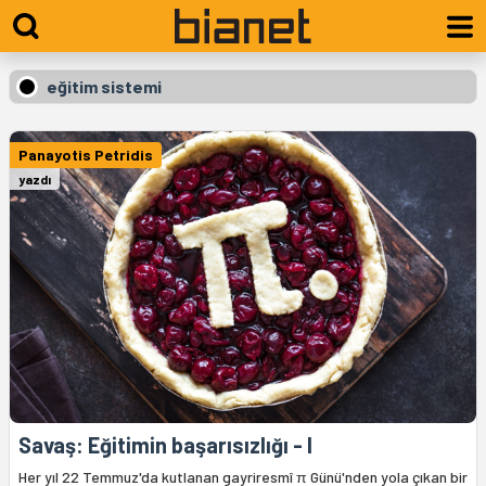
eğitim sistemi
Panayotis Petridis
yazdı
Savaş: Eğitimin başarısızlığı - I
Her yıl 22 Temmuz'da kutlanan gayriresmî π Günü'nden yola çıkan bir