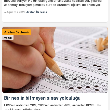
mezunu veriyor. Mezun olan gençler sınavlara hazırlanıyor, yıllarca
atanmayı bekliyor; şimdi bu sürece Akademi eğitimi de ekleniyor.
4 Ağustos 2026
Arslan Özdemir
Arslan Özdemir
yazdı
Bir neslin bitmeyen sınav yolculuğu
LGS'nin ardından YKS, YKS'nin ardından AGS, ardından KPSS... Bu
zincirin sonu görünmüyor.