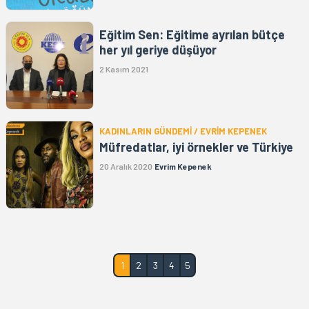
Eğitim Sen: Eğitime ayrılan bütçe
her yıl geriye düşüyor
2 Kasım 2021
KADINLARIN GÜNDEMİ / EVRİM KEPENEK
Müfredatlar, iyi örnekler ve Türkiye
20 Aralık 2020
Evrim Kepenek
1
2
3
4
5