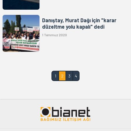
Danıştay, Murat Dağı için "karar
düzeltme yolu kapalı" dedi
1 Temmuz 2020
1
2
3
4