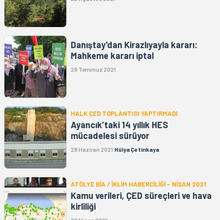
Danıştay'dan Kirazlıyayla kararı:
Mahkeme kararı iptal
29 Temmuz 2021
HALK ÇED TOPLANTISI YAPTIRMADI
Ayancık’taki 14 yıllık HES
mücadelesi sürüyor
28 Haziran 2021
Hülya Çetinkaya
ATÖLYE BİA / İKLİM HABERCİLİĞİ - NİSAN 2021
Kamu verileri, ÇED süreçleri ve hava
kirliliği