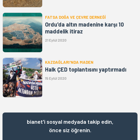
FATSA DOĞA VE ÇEVRE DERNEĞİ
Ordu'da altın madenine karşı 10
maddelik itiraz
21 Eylül 2020
KAZDAĞLARI'NDA MADEN
Halk ÇED toplantısını yaptırmadı
15 Eylül 2020
bianet'i sosyal medyada takip edin,
önce siz öğrenin.