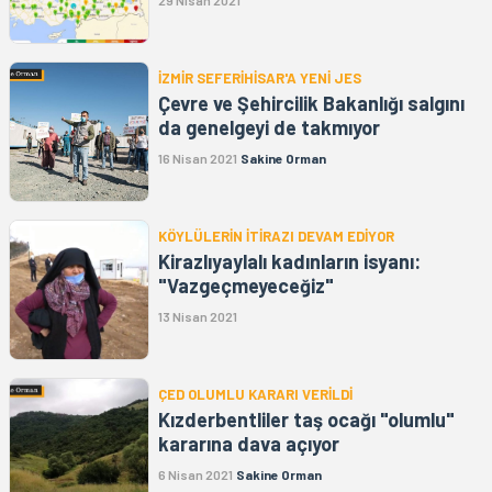
29 Nisan 2021
İZMİR SEFERİHİSAR'A YENİ JES
Çevre ve Şehircilik Bakanlığı salgını
da genelgeyi de takmıyor
16 Nisan 2021
Sakine Orman
KÖYLÜLERİN İTİRAZI DEVAM EDİYOR
Kirazlıyaylalı kadınların isyanı:
"Vazgeçmeyeceğiz"
13 Nisan 2021
ÇED OLUMLU KARARI VERİLDİ
Kızderbentliler taş ocağı "olumlu"
kararına dava açıyor
6 Nisan 2021
Sakine Orman