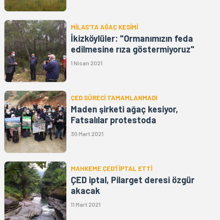
MİLAS'TA AĞAÇ KESİMİ
İkizköylüler: "Ormanımızın feda
edilmesine rıza göstermiyoruz"
1 Nisan 2021
ÇED SÜRECİ TAMAMLANMADI
Maden şirketi ağaç kesiyor,
Fatsalılar protestoda
30 Mart 2021
MAHKEME ÇED'İ İPTAL ETTİ
ÇED iptal, Pilarget deresi özgür
akacak
11 Mart 2021