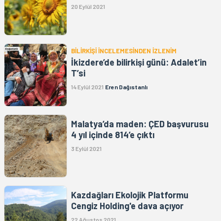
20 Eylül 2021
BİLİRKİŞİ İNCELEMESİNDEN İZLENİM
İkizdere’de bilirkişi günü: Adalet’in
T’si
14 Eylül 2021
Eren Dağıstanlı
Malatya’da maden: ÇED başvurusu
4 yıl içinde 814’e çıktı
3 Eylül 2021
Kazdağları Ekolojik Platformu
Cengiz Holding'e dava açıyor
22 Ağustos 2021