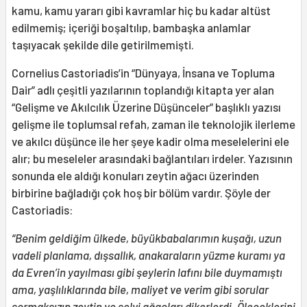
kamu, kamu yararı gibi kavramlar hiç bu kadar altüst
edilmemiş; içeriği boşaltılıp, bambaşka anlamlar
taşıyacak şekilde dile getirilmemişti.
Cornelius Castoriadis’in “Dünyaya, İnsana ve Topluma
Dair” adlı çeşitli yazılarının toplandığı kitapta yer alan
“Gelişme ve Akılcılık Üzerine Düşünceler” başlıklı yazısı
gelişme ile toplumsal refah, zaman ile teknolojik ilerleme
ve akılcı düşünce ile her şeye kadir olma meselelerini ele
alır; bu meseleler arasındaki bağlantıları irdeler. Yazısının
sonunda ele aldığı konuları zeytin ağacı üzerinden
birbirine bağladığı çok hoş bir bölüm vardır. Şöyle der
Castoriadis:
“Benim geldiğim ülkede, büyükbabalarımın kuşağı, uzun
vadeli planlama, dışsallık, anakaraların yüzme kuramı ya
da Evren’in yayılması gibi şeylerin lafını bile duymamıştı
ama, yaşlılıklarında bile, maliyet ve verim gibi sorular
sormaksızın zeytin ve selvi ağaçları dikerlerdi. Öleceklerini