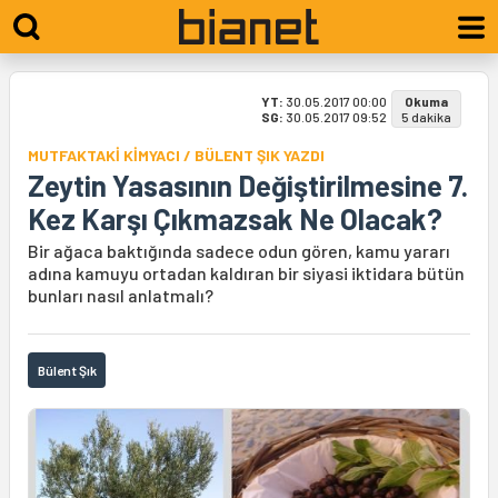
YT:
30.05.2017 00:00
Okuma
SG:
30.05.2017 09:52
5 dakika
MUTFAKTAKİ KİMYACI / BÜLENT ŞIK YAZDI
Zeytin Yasasının Değiştirilmesine 7.
Kez Karşı Çıkmazsak Ne Olacak?
Bir ağaca baktığında sadece odun gören, kamu yararı
adına kamuyu ortadan kaldıran bir siyasi iktidara bütün
bunları nasıl anlatmalı?
Bülent Şık