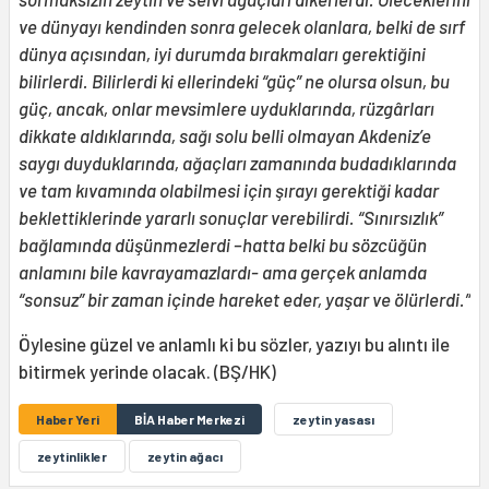
ve dünyayı kendinden sonra gelecek olanlara, belki de sırf
dünya açısından, iyi durumda bırakmaları gerektiğini
bilirlerdi. Bilirlerdi ki ellerindeki “güç” ne olursa olsun, bu
güç, ancak, onlar mevsimlere uyduklarında, rüzgârları
dikkate aldıklarında, sağı solu belli olmayan Akdeniz’e
saygı duyduklarında, ağaçları zamanında budadıklarında
ve tam kıvamında olabilmesi için şırayı gerektiği kadar
beklettiklerinde yararlı sonuçlar verebilirdi. “Sınırsızlık”
bağlamında düşünmezlerdi –hatta belki bu sözcüğün
anlamını bile kavrayamazlardı- ama gerçek anlamda
“sonsuz” bir zaman içinde hareket eder, yaşar ve ölürlerdi.”
Öylesine güzel ve anlamlı ki bu sözler, yazıyı bu alıntı ile
bitirmek yerinde olacak. (BŞ/HK)
Haber Yeri
BİA Haber Merkezi
zeytin yasası
zeytinlikler
zeytin ağacı