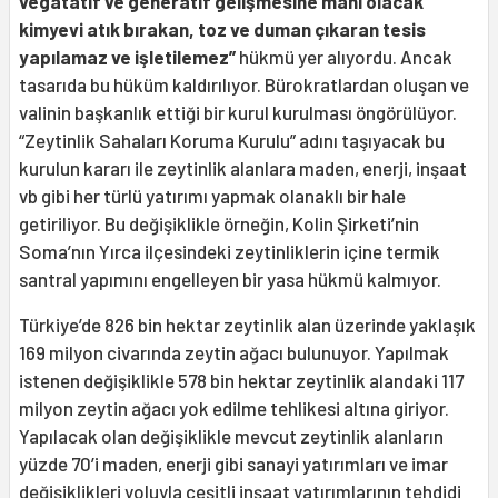
vegatatif ve generatif gelişmesine mani olacak
kimyevi atık bırakan, toz ve duman çıkaran tesis
yapılamaz ve işletilemez”
hükmü yer alıyordu. Ancak
tasarıda bu hüküm kaldırılıyor. Bürokratlardan oluşan ve
valinin başkanlık ettiği bir kurul kurulması öngörülüyor.
“Zeytinlik Sahaları Koruma Kurulu” adını taşıyacak bu
kurulun kararı ile zeytinlik alanlara maden, enerji, inşaat
vb gibi her türlü yatırımı yapmak olanaklı bir hale
getiriliyor. Bu değişiklikle örneğin, Kolin Şirketi’nin
Soma’nın Yırca ilçesindeki zeytinliklerin içine termik
santral yapımını engelleyen bir yasa hükmü kalmıyor.
Türkiye’de 826 bin hektar zeytinlik alan üzerinde yaklaşık
169 milyon civarında zeytin ağacı bulunuyor. Yapılmak
istenen değişiklikle 578 bin hektar zeytinlik alandaki 117
milyon zeytin ağacı yok edilme tehlikesi altına giriyor.
Yapılacak olan değişiklikle mevcut zeytinlik alanların
yüzde 70’i maden, enerji gibi sanayi yatırımları ve imar
değişiklikleri yoluyla çeşitli inşaat yatırımlarının tehdidi