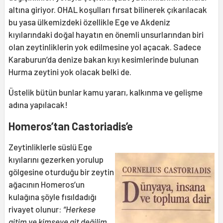
altına giriyor. OHAL koşulları fırsat bilinerek çıkarılacak
bu yasa ülkemizdeki özellikle Ege ve Akdeniz
kıyılarındaki doğal hayatın en önemli unsurlarından biri
olan zeytinliklerin yok edilmesine yol açacak. Sadece
Karaburun’da denize bakan kıyı kesimlerinde bulunan
Hurma zeytini yok olacak belki de.
Üstelik bütün bunlar kamu yararı, kalkınma ve gelişme
adına yapılacak!
Homeros’tan Castoriadis’e
Zeytinliklerle süslü Ege
kıyılarını gezerken yorulup
gölgesine oturduğu bir zeytin
ağacının Homeros’un
kulağına şöyle fısıldadığı
rivayet olunur:
“Herkese
aitim ve kimseye ait değilim,