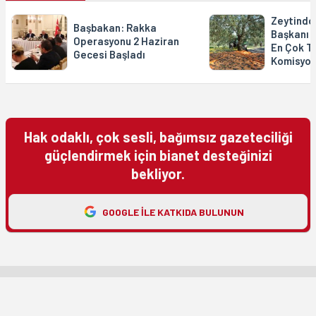
Zeytindo
Başbakan: Rakka
Başkanı 
Operasyonu 2 Haziran
En Çok T
Gecesi Başladı
Komisyon
Hak odaklı, çok sesli, bağımsız gazeteciliği
güçlendirmek için bianet desteğinizi
bekliyor.
GOOGLE ILE KATKIDA BULUNUN