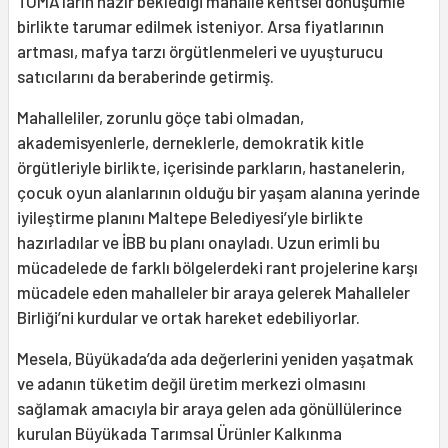
TOMA’ların hazır beklediği mahalle kentsel dönüşümle
birlikte tarumar edilmek isteniyor. Arsa fiyatlarının
artması, mafya tarzı örgütlenmeleri ve uyuşturucu
satıcılarını da beraberinde getirmiş.
Mahalleliler, zorunlu göçe tabi olmadan,
akademisyenlerle, derneklerle, demokratik kitle
örgütleriyle birlikte, içerisinde parkların, hastanelerin,
çocuk oyun alanlarının olduğu bir yaşam alanına yerinde
iyileştirme planını Maltepe Belediyesi’yle birlikte
hazırladılar ve İBB bu planı onayladı. Uzun erimli bu
mücadelede de farklı bölgelerdeki rant projelerine karşı
mücadele eden mahalleler bir araya gelerek Mahalleler
Birliği’ni kurdular ve ortak hareket edebiliyorlar.
Mesela, Büyükada’da ada değerlerini yeniden yaşatmak
ve adanın tüketim değil üretim merkezi olmasını
sağlamak amacıyla bir araya gelen ada gönüllülerince
kurulan Büyükada Tarımsal Ürünler Kalkınma