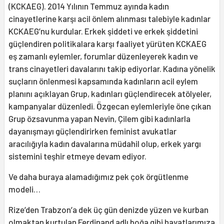
(KCKAEG). 2014 Yılının Temmuz ayında kadın
cinayetlerine karşı acil önlem alınması talebiyle kadınlar
KCKAEG’nu kurdular. Erkek şiddeti ve erkek şiddetini
güçlendiren politikalara karşı faaliyet yürüten KCKAEG
eş zamanlı eylemler, forumlar düzenleyerek kadın ve
trans cinayetleri davalarını takip ediyorlar. Kadına yönelik
suçların önlenmesi kapsamında kadınların acil eylem
planını açıklayan Grup, kadınları güçlendirecek atölyeler,
kampanyalar düzenledi. Özgecan eylemleriyle öne çıkan
Grup özsavunma yapan Nevin, Çilem gibi kadınlarla
dayanışmayı güçlendirirken feminist avukatlar
aracılığıyla kadın davalarına müdahil olup, erkek yargı
sistemini teşhir etmeye devam ediyor.
Ve daha buraya alamadığımız pek çok örgütlenme
modeli…
Rize’den Trabzon’a dek üç gün denizde yüzen ve kurban
olmaktan kurtulan Ferdinand adlı boğa gibi hayatlarımıza