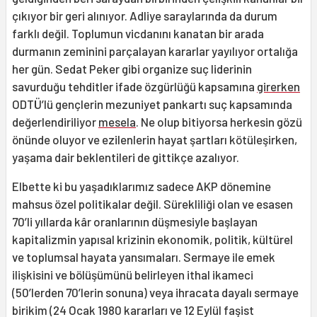
çıkıyor bir geri alınıyor. Adliye saraylarında da durum
farklı değil. Toplumun vicdanını kanatan bir arada
durmanın zeminini parçalayan kararlar yayılıyor ortalığa
her gün. Sedat Peker gibi organize suç liderinin
savurduğu tehditler ifade özgürlüğü kapsamına
girerken
ODTÜ’lü gençlerin mezuniyet pankartı suç kapsamında
değerlendiriliyor
mesela
. Ne olup bitiyorsa herkesin gözü
önünde oluyor ve ezilenlerin hayat şartları kötüleşirken,
yaşama dair beklentileri de gittikçe azalıyor.
Elbette ki bu yaşadıklarımız sadece AKP dönemine
mahsus özel politikalar değil. Sürekliliği olan ve esasen
70’li yıllarda kâr oranlarının düşmesiyle başlayan
kapitalizmin yapısal krizinin ekonomik, politik, kültürel
ve toplumsal hayata yansımaları. Sermaye ile emek
ilişkisini ve bölüşümünü belirleyen ithal ikameci
(50’lerden 70’lerin sonuna) veya ihracata dayalı sermaye
birikim (24 Ocak 1980 kararları ve 12 Eylül faşist