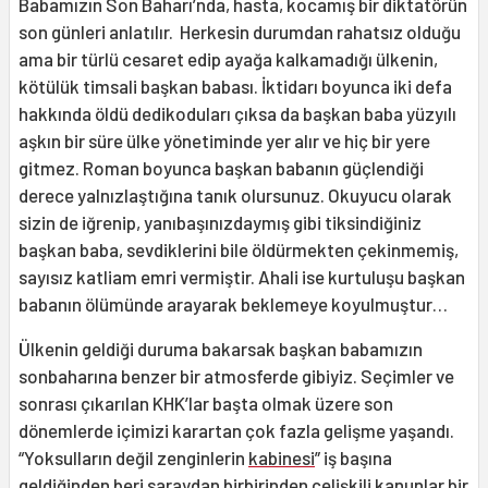
Babamızın Son Baharı’nda, hasta, kocamış bir diktatörün
son günleri anlatılır. Herkesin durumdan rahatsız olduğu
ama bir türlü cesaret edip ayağa kalkamadığı ülkenin,
kötülük timsali başkan babası. İktidarı boyunca iki defa
hakkında öldü dedikoduları çıksa da başkan baba yüzyılı
aşkın bir süre ülke yönetiminde yer alır ve hiç bir yere
gitmez. Roman boyunca başkan babanın güçlendiği
derece yalnızlaştığına tanık olursunuz. Okuyucu olarak
sizin de iğrenip, yanıbaşınızdaymış gibi tiksindiğiniz
başkan baba, sevdiklerini bile öldürmekten çekinmemiş,
sayısız katliam emri vermiştir. Ahali ise kurtuluşu başkan
babanın ölümünde arayarak beklemeye koyulmuştur…
Ülkenin geldiği duruma bakarsak başkan babamızın
sonbaharına benzer bir atmosferde gibiyiz. Seçimler ve
sonrası çıkarılan KHK’lar başta olmak üzere son
dönemlerde içimizi karartan çok fazla gelişme yaşandı.
“Yoksulların değil zenginlerin
kabinesi
” iş başına
geldiğinden beri saraydan birbirinden çelişkili kanunlar bir