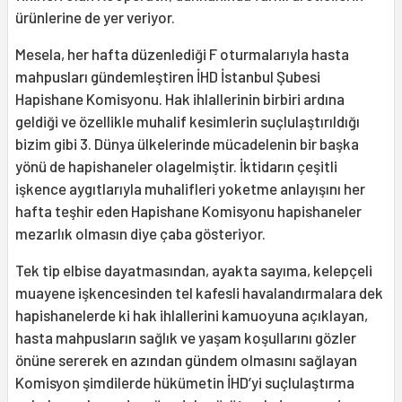
ürünlerine de yer veriyor.
Mesela, her hafta düzenlediği F oturmalarıyla hasta
mahpusları gündemleştiren İHD İstanbul Şubesi
Hapishane Komisyonu. Hak ihlallerinin birbiri ardına
geldiği ve özellikle muhalif kesimlerin suçlulaştırıldığı
bizim gibi 3. Dünya ülkelerinde mücadelenin bir başka
yönü de hapishaneler olagelmiştir. İktidarın çeşitli
işkence aygıtlarıyla muhalifleri yoketme anlayışını her
hafta teşhir eden Hapishane Komisyonu hapishaneler
mezarlık olmasın diye çaba gösteriyor.
Tek tip elbise dayatmasından, ayakta sayıma, kelepçeli
muayene işkencesinden tel kafesli havalandırmalara dek
hapishanelerde ki hak ihlallerini kamuoyuna açıklayan,
hasta mahpusların sağlık ve yaşam koşullarını gözler
önüne sererek en azından gündem olmasını sağlayan
Komisyon şimdilerde hükümetin İHD’yi suçlulaştırma