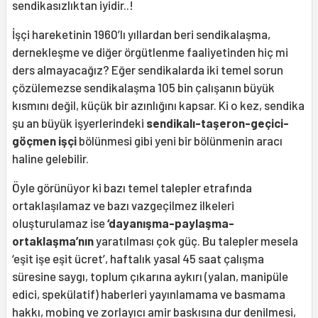
sendikasızlıktan iyidir..!
İşçi hareketinin 1960’lı yıllardan beri sendikalaşma,
dernekleşme ve diğer örgütlenme faaliyetinden hiç mi
ders almayacağız? Eğer sendikalarda iki temel sorun
çözülemezse sendikalaşma 105 bin çalışanın büyük
kısmını değil, küçük bir azınlığını kapsar. Ki o kez, sendika
şu an büyük işyerlerindeki
sendikalı-taşeron-geçici-
göçmen işçi
bölünmesi gibi yeni bir bölünmenin aracı
haline gelebilir.
Öyle görünüyor ki bazı temel talepler etrafında
ortaklaşılamaz ve bazı vazgeçilmez ilkeleri
oluşturulamaz ise
‘dayanışma-paylaşma-
ortaklaşma’nın
yaratılması çok güç. Bu talepler mesela
‘eşit işe eşit ücret’, haftalık yasal 45 saat çalışma
süresine saygı, toplum çıkarına aykırı (yalan, manipüle
edici, spekülatif) haberleri yayınlamama ve basmama
hakkı, mobing ve zorlayıcı amir baskısına dur denilmesi,