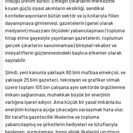
olduğu üretim süreci. Emeğin çıkarlarını merkezine
koyan güçlü siyasi akımların eksikliği, sendikal
konfederasyonların bütün sektör ve iş kollarıyla fiilen
dayanışmaya girmemesi, gazetelerin (genel olarak
medyanın) muazzam ölçüdeki yabancılaşması (topluma
hitap etme gayesiyle yayınlanan gazetelerin, toplumun
gerçek çıkarlarını savunmaması) bireysel rekabet ve
inisiyatiflerin güçlenmesindeki başlıca etkenler olarak
sayılabilir.
Şimdi, yeni kanunla yaklaşık 80 bini matbaa emekçisi, ve
yaklaşık 25 bini gazeteci, teknisyen ve grafiker olmak
üzere toplam 105 bin çalışana aynı sektörde örgütlenme
imkanı sağlanması, muhakkak büyük bir enerjinin
varlığına işaret ediyor. Ama küçük bir yasal imkânla bu
enerjinin kolayca açığa çıkacağını varsaymak hata olur.
Bir tarafta gazetecilik ilkelerine ve topluma
yabancılaşmış ve şirketlerin hediyeleri ve lütuflarıyla
beslenen, sorgulamayı, basın ahlak ilkelerini unutmuş