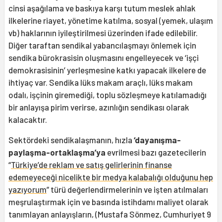
cinsi aşağılama ve baskıya karşı tutum meslek ahlak
ilkelerine riayet, yönetime katılma, sosyal (yemek, ulaşım
vb) haklarının iyileştirilmesi üzerinden ifade edilebilir.
Diğer taraftan sendikal yabancılaşmayı önlemek için
sendika bürokrasisin oluşmasını engelleyecek ve ‘işçi
demokrasisinin’ yerleşmesine katkı yapacak ilkelere de
ihtiyaç var. Sendika lüks makam araçlı, lüks makam
odalı, işçinin giremediği, toplu sözleşmeye katılamadığı
bir anlayışa pirim verirse, azınlığın sendikası olarak
kalacaktır.
Sektördeki sendikalaşmanın, hızla
‘dayanışma-
paylaşma-ortaklaşma’ya
evrilmesi bazı gazetecilerin
“
Türkiye’de reklam ve satış gelirlerinin finanse
edemeyeceği nicelikte bir medya kalabalığı olduğunu hep
yazıyorum
” türü değerlendirmelerinin ve işten atılmaları
meşrulaştırmak için ve basında istihdamı maliyet olarak
tanımlayan anlayışların, (Mustafa Sönmez, Cumhuriyet 9