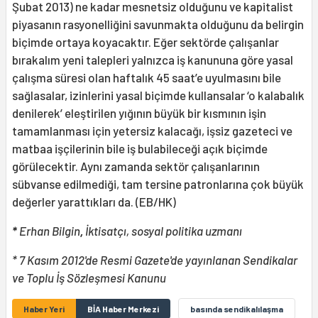
Şubat 2013) ne kadar mesnetsiz olduğunu ve kapitalist
piyasanın rasyonelliğini savunmakta olduğunu da belirgin
biçimde ortaya koyacaktır. Eğer sektörde çalışanlar
bırakalım yeni talepleri yalnızca iş kanununa göre yasal
çalışma süresi olan haftalık 45 saat’e uyulmasını bile
sağlasalar, izinlerini yasal biçimde kullansalar ‘o kalabalık
denilerek’ eleştirilen yığının büyük bir kısmının işin
tamamlanması için yetersiz kalacağı, işsiz gazeteci ve
matbaa işçilerinin bile iş bulabileceği açık biçimde
görülecektir. Aynı zamanda sektör çalışanlarının
sübvanse edilmediği, tam tersine patronlarına çok büyük
değerler yarattıkları da. (EB/HK)
*
Erhan Bilgin
,
İktisatçı, sosyal politika uzmanı
* 7 Kasım 2012'de Resmi Gazete'de yayınlanan Sendikalar
ve Toplu İş Sözleşmesi Kanunu
Haber Yeri
BİA Haber Merkezi
basında sendikalılaşma