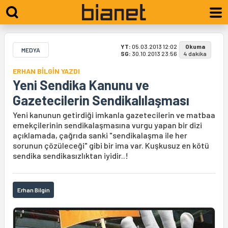
YT:
05.03.2013 12:02
Okuma
MEDYA
SG:
30.10.2013 23:56
4 dakika
ERHAN BİLGİN YAZDI
Yeni Sendika Kanunu ve
Gazetecilerin Sendikalılaşması
Yeni kanunun getirdiği imkanla gazetecilerin ve matbaa
emekçilerinin sendikalaşmasına vurgu yapan bir dizi
açıklamada, çağrıda sanki "sendikalaşma ile her
sorunun çözüleceği" gibi bir ima var. Kuşkusuz en kötü
sendika sendikasızlıktan iyidir..!
Erhan Bilgin