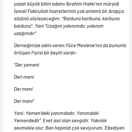
yazan büyük bilim adamı İbrahim Hakkı’nın mürşidi
İsmail Fakirullah hazretlerinin çok anlamlı bir Arapça
sözünü söyleyeceğim: “Baiduna karibuna, karbuna
baiduna”. Yani “Uzağım yakınımdır, yakınım
uzağımdır”.
Derneğimize adını veren Yüce Mevlene’nın da bununla
örtüşen Farisi bir beyiti vardır:
“Der yemeni
Deri meni
Der meni
Der meni”
Yani: Yemen’deki yanımdadır. Yanımdaki
Yemendedir” Evet asıl olan sevgidir. Yakınlık
sevmekle olur. Ben hepinizi çok seviyorum. Ebediyen