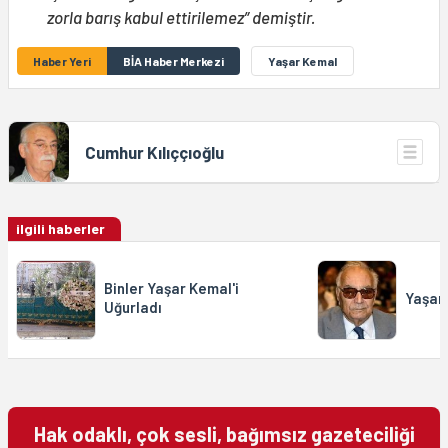
zorla barış kabul ettirilemez” demiştir.
Haber Yeri
BİA Haber Merkezi
Yaşar Kemal
Cumhur Kılıççıoğlu
ilgili haberler
Binler Yaşar Kemal'i
Yaşar 
Uğurladı
Hak odaklı, çok sesli, bağımsız gazeteciliği