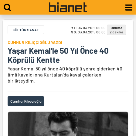
YT:
03.03.2015 00:00
Okuma
KÜLTÜR SANAT
SG:
03.03.2015 00:00
2 dakika
CUMHUR KILIÇÇIOĞLU YAZDI
Yaşar Kemal'le 50 Yıl Önce 40
Köprülü Kentte
Yaşar Kemal 50 yıl önce 40 köprülü şehre giderken 40
âmâ kavalcı ona Kurtalan’da kaval çalarken
birlikteydim.
Cumhur Kılıççıoğlu