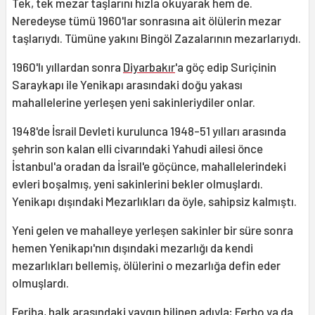
Tek, tek mezar taşlarını hızla okuyarak hem de.
Neredeyse tümü 1960'lar sonrasına ait ölülerin mezar
taşlarıydı. Tümüne yakını Bingöl Zazalarının mezarlarıydı.
1960'lı yıllardan sonra
Diyarbakır
'a göç edip Suriçinin
Saraykapı ile Yenikapı arasındaki doğu yakası
mahallelerine yerleşen yeni sakinleriydiler onlar.
1948'de İsrail Devleti kurulunca 1948-51 yılları arasında
şehrin son kalan elli civarındaki Yahudi ailesi önce
İstanbul'a oradan da İsrail'e göçünce, mahallelerindeki
evleri boşalmış, yeni sakinlerini bekler olmuşlardı.
Yenikapı dışındaki Mezarlıkları da öyle, sahipsiz kalmıştı.
Yeni gelen ve mahalleye yerleşen sakinler bir süre sonra
hemen Yenikapı'nın dışındaki mezarlığı da kendi
mezarlıkları bellemiş, ölülerini o mezarlığa defin eder
olmuşlardı.
Feriha, halk arasındaki yaygın bilinen adıyla; Ferho ya da