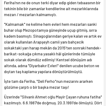
Feriha'nın ne de onun terki diyar edip giden tebaasının bir
tekinin bile bir zamanlar kendilerine ait mezarlıklarında
mezarı / mezarları kalmamıştı.
"Kalmamak" ne kelime hem evleri hem mezarları sanki
buhar olup Mezopotamya güneşinde uçup gitmiş, sırra
kadem basmıştı. Sinagoglarından geriye kalan ve artık ev
olarak kullanılan Arapşeyh camii yanı bahçecik
sokaktaki yarı harap mekân da 2015'ten sonraki hendek-
barikat-sokağa çıkma yasaklı hâl günlerinde tümüyle
sokak olarak dümdüz edilmiş! Kentsel dönüşüm adı
altında, adına "Diyarbakır Evleri" denilen ucube beton ve
dıştan taş kaplama yapılara dönüştürülmüştü.
İşte tam da Feriha, "Deli Ferho"nun mezarını ararken
gözüme çarptı o bir başka mezar taşı!
Üzerinde "Silvanlı Ahmet oğlu Mayir Çayan ruhuna fatiha"
kazılmıştı. 6.6.1987'de doğmuş. 20.3.1991'de ölmüştü. Dört