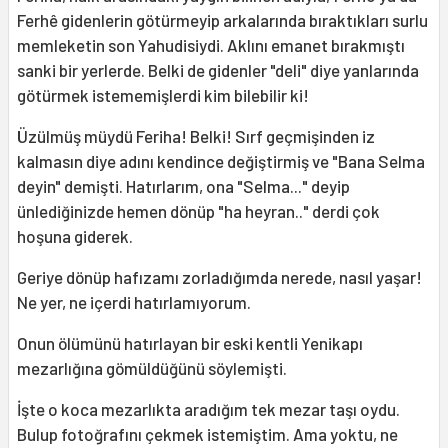
Ferhê gidenlerin götürmeyip arkalarında bıraktıkları surlu
memleketin son Yahudisiydi. Aklını emanet bırakmıştı
sanki bir yerlerde. Belki de gidenler "deli" diye yanlarında
götürmek istememişlerdi kim bilebilir ki!
Üzülmüş müydü Feriha! Belki! Sırf geçmişinden iz
kalmasın diye adını kendince değiştirmiş ve "Bana Selma
deyin" demişti. Hatırlarım, ona "Selma..." deyip
ünlediğinizde hemen dönüp "ha heyran.." derdi çok
hoşuna giderek.
Geriye dönüp hafızamı zorladığımda nerede, nasıl yaşar!
Ne yer, ne içerdi hatırlamıyorum.
Onun ölümünü hatırlayan bir eski kentli Yenikapı
mezarlığına gömüldüğünü söylemişti.
İşte o koca mezarlıkta aradığım tek mezar taşı oydu.
Bulup fotoğrafını çekmek istemiştim. Ama yoktu, ne