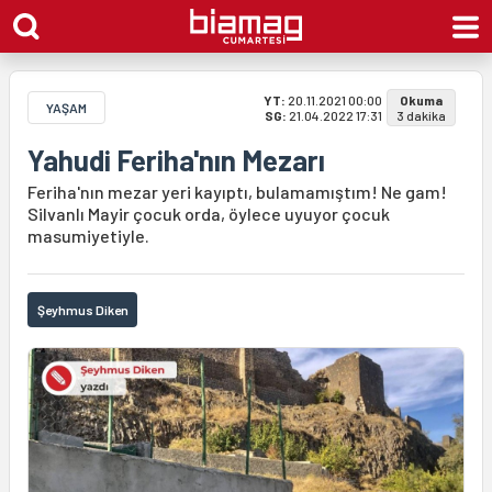
YT:
20.11.2021 00:00
Okuma
YAŞAM
SG:
21.04.2022 17:31
3 dakika
Yahudi Feriha'nın Mezarı
Feriha'nın mezar yeri kayıptı, bulamamıştım! Ne gam!
Silvanlı Mayir çocuk orda, öylece uyuyor çocuk
masumiyetiyle.
Şeyhmus Diken