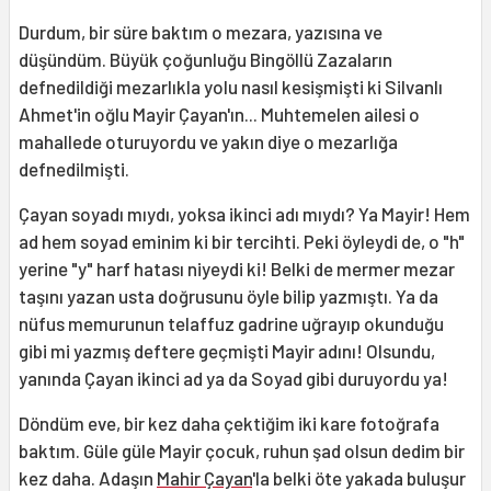
Durdum, bir süre baktım o mezara, yazısına ve
düşündüm. Büyük çoğunluğu Bingöllü Zazaların
defnedildiği mezarlıkla yolu nasıl kesişmişti ki Silvanlı
Ahmet'in oğlu Mayir Çayan'ın... Muhtemelen ailesi o
mahallede oturuyordu ve yakın diye o mezarlığa
defnedilmişti.
Çayan soyadı mıydı, yoksa ikinci adı mıydı? Ya Mayir! Hem
ad hem soyad eminim ki bir tercihti. Peki öyleydi de, o "h"
yerine "y" harf hatası niyeydi ki! Belki de mermer mezar
taşını yazan usta doğrusunu öyle bilip yazmıştı. Ya da
nüfus memurunun telaffuz gadrine uğrayıp okunduğu
gibi mi yazmış deftere geçmişti Mayir adını! Olsundu,
yanında Çayan ikinci ad ya da Soyad gibi duruyordu ya!
Döndüm eve, bir kez daha çektiğim iki kare fotoğrafa
baktım. Güle güle Mayir çocuk, ruhun şad olsun dedim bir
kez daha. Adaşın
Mahir Çayan
'la belki öte yakada buluşur