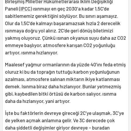
Birleşmiş Milletler Hükümetlerarası İklim Değişikliği
Paneli (
IPCC
) ısınmayı en geç 2030’a kadar 1,5C’de
sabitlememiz gerektiğini söylüyor. Bu sınırı aşamayız.
Olur da 1,5C’de kalmayı başaramazsak hızla 2 derecelik
ısınmaya doğru yol alırız. 2C’de geri dönüş biletimizi
yakmış oluyoruz. Çünkü ısınan okyanus suyu daha az CO2
emmeye başlıyor, atmosfere karışan CO2 yoğunluğu
artıyor, ısınma hızlanıyor.
Maalesef yağmur ormanlarının da yüzde 40’ını feda etmiş
oluruz ki bu da toprağın tuttuğu karbon yoğunluğunun
azalması, atmosfere salınan miktarın ikiye katlanması
demek. Isınma biraz daha hızlanıyor. Bunlar yetmezmiş
gibi, kaybedilen bitki örtüsü de karbon salıyor, ısınma
daha da hızlanıyor, yani artıyor.
İşte bu faktörlerin devreye gireceği 2C’ye ulaşmak, 3C’ye
de yelken açmak anlamına gelir. Ve 3C derecede çok
daha şiddetli değişimler giriyor devreye – buradan