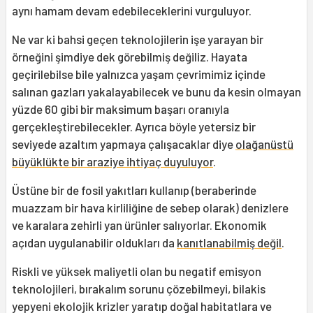
aynı hamam devam edebileceklerini vurguluyor.
Ne var ki bahsi geçen teknolojilerin işe yarayan bir
örneğini şimdiye dek görebilmiş değiliz. Hayata
geçirilebilse bile yalnızca yaşam çevrimimiz içinde
salınan gazları yakalayabilecek ve bunu da kesin olmayan
yüzde 60 gibi bir maksimum başarı oranıyla
gerçekleştirebilecekler. Ayrıca böyle yetersiz bir
seviyede azaltım yapmaya çalışacaklar diye
olağanüstü
büyüklükte bir araziye ihtiyaç duyuluyor
.
Üstüne bir de fosil yakıtları kullanıp (beraberinde
muazzam bir hava kirliliğine de sebep olarak) denizlere
ve karalara zehirli yan ürünler salıyorlar. Ekonomik
açıdan uygulanabilir oldukları da
kanıtlanabilmiş değil
.
Riskli ve yüksek maliyetli olan bu negatif emisyon
teknolojileri, bırakalım sorunu çözebilmeyi, bilakis
yepyeni ekolojik krizler yaratıp doğal habitatlara ve