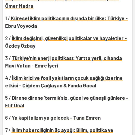
Ömer Madra
1 /
Küresel iklim politikasının dışında bir ülke: Türkiye -
Ebru Voyvoda
2 /
İklim değişimi, güvenlikçi politikalar ve hayaletler -
Özdeş Özbay
3 /
Türkiye'nin enerji politikası: Yurtta yerli, cihanda
Mavi Vatan - Emre İşeri
4 /
İklim krizi ve fosil yakıtların çocuk sağlığı üzerine
etkisi - Çiğdem Çağlayan & Funda Gacal
5 /
Direne direne ‘termik’siz, güzel ve güneşli günlere -
Elif Ünal
6 /
Ya kapitalizm ya gelecek - Tuna Emren
7 /
İklim haberciliğinin üç ayağı: Bilim, politika ve