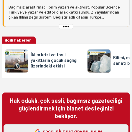
Bağımsız araştırmacı, bilim yazarı ve aktivist. Popular Science
Türkiye’ye yazar ve editör olarak katkı sundu. Z Yayınları’ndan
çıkan İklimi Değil Sistemi Değiştir adlı kitabın Türkçe...
ilgili haberler
İklim krizi ve fosil
Bilimi, m
yakıtların çocuk sağlığı
sanatı bi
üzerindeki etkisi
Hak odaklı, çok sesli, bağımsız gazeteciliği
güçlendirmek için bianet desteğinizi
bekliyor.
GOOGLE ILE KATKIDA BULUNUN