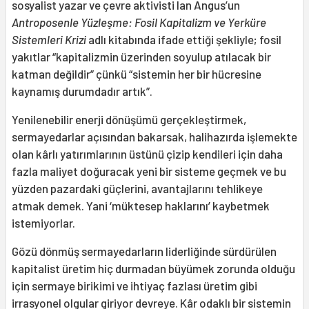
sosyalist yazar ve çevre aktivisti Ian Angus’un
Antroposenle Yüzleşme: Fosil Kapitalizm ve Yerküre
Sistemleri Krizi
adlı kitabında ifade ettiği şekliyle; fosil
yakıtlar “kapitalizmin üzerinden soyulup atılacak bir
katman değildir” çünkü “sistemin her bir hücresine
kaynamış durumdadır artık”.
Yenilenebilir enerji dönüşümü gerçekleştirmek,
sermayedarlar açısından bakarsak, halihazırda işlemekte
olan kârlı yatırımlarının üstünü çizip kendileri için daha
fazla maliyet doğuracak yeni bir sisteme geçmek ve bu
yüzden pazardaki güçlerini, avantajlarını tehlikeye
atmak demek. Yani ‘müktesep haklarını’ kaybetmek
istemiyorlar.
Gözü dönmüş sermayedarların liderliğinde sürdürülen
kapitalist üretim hiç durmadan büyümek zorunda olduğu
için sermaye birikimi ve ihtiyaç fazlası üretim gibi
irrasyonel olgular giriyor devreye. Kâr odaklı bir sistemin