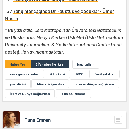
15 /
Yangınlar çağında Dr. Faustus ve çocuklar- Ömer
Madra
* Bu yazı dizisi Oslo Metropolitan Üniversitesi Gazetecililk
ve Uluslararası Medya Merkezi OsloMet (Oslo Metropolitan
University Journalism & Media International Center) mali
desteği ile yayınlanmaktadır.
Haber Yeri
BİA Haber Merkezi
kapitalizm
sera gazı salımları
iklim krizi
IPCC
fosil yakıtlar
yazı dizisi
iklim krizi yazıları
iklim ve dünya değişirken
İklim ve Dünya Değişirken
iklim politikaları
Tuna Emren