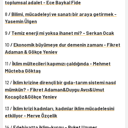
toplumsal adalet - Ece Baykal Fide
8
/
Bilimi, mücadeleyi ve sanatı bir araya getirmek -
Yasemin Ülgen
9
/
Temiz enerji mi yoksa ihanet mi? - Serkan Ocak
10
/
Ekonomik büyümeye dur demenin zamanı - Fikret
Adaman & Gökçe Yeniev
11 /
İklim mültecileri kapımızı çaldığında - Mehmet
Mücteba Göktaş
12 /
İklim krizine dirençli bir gıda-tarım sistemi nasıl
mümkün? - Fikret Adaman&Duygu Avcı&Umut
Kocagöz&Gökçe Yeniev
13 /
İklim krizi kadınları, kadınlar iklim mücadelesini
etkiliyor - Merve Özçelik
14 /
Edebiyatta iklim-kurgu – Buket Uzuner