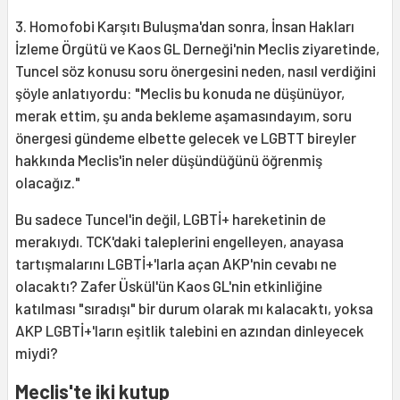
3. Homofobi Karşıtı Buluşma'dan sonra, İnsan Hakları
İzleme Örgütü ve Kaos GL Derneği'nin Meclis ziyaretinde,
Tuncel söz konusu soru önergesini neden, nasıl verdiğini
şöyle anlatıyordu: "Meclis bu konuda ne düşünüyor,
merak ettim, şu anda bekleme aşamasındayım, soru
önergesi gündeme elbette gelecek ve LGBTT bireyler
hakkında Meclis'in neler düşündüğünü öğrenmiş
olacağız."
Bu sadece Tuncel'in değil, LGBTİ+ hareketinin de
merakıydı. TCK'daki taleplerini engelleyen, anayasa
tartışmalarını LGBTİ+'larla açan AKP'nin cevabı ne
olacaktı? Zafer Üskül'ün Kaos GL'nin etkinliğine
katılması "sıradışı" bir durum olarak mı kalacaktı, yoksa
AKP LGBTİ+'ların eşitlik talebini en azından dinleyecek
miydi?
Meclis'te iki kutup