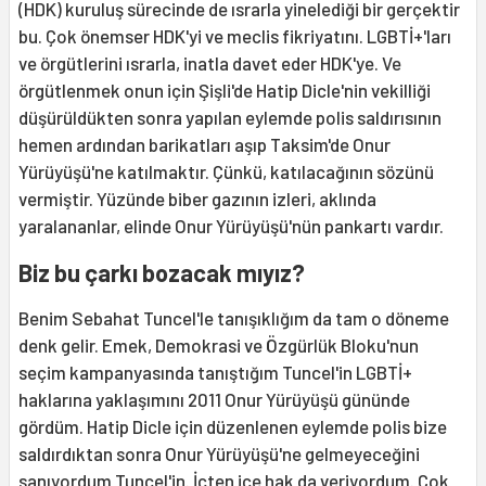
(HDK) kuruluş sürecinde de ısrarla yinelediği bir gerçektir
bu. Çok önemser HDK'yi ve meclis fikriyatını. LGBTİ+'ları
ve örgütlerini ısrarla, inatla davet eder HDK'ye. Ve
örgütlenmek onun için Şişli'de Hatip Dicle'nin vekilliği
düşürüldükten sonra yapılan eylemde polis saldırısının
hemen ardından barikatları aşıp Taksim'de Onur
Yürüyüşü'ne katılmaktır. Çünkü, katılacağının sözünü
vermiştir. Yüzünde biber gazının izleri, aklında
yaralananlar, elinde Onur Yürüyüşü'nün pankartı vardır.
Biz bu çarkı bozacak mıyız?
Benim Sebahat Tuncel'le tanışıklığım da tam o döneme
denk gelir. Emek, Demokrasi ve Özgürlük Bloku'nun
seçim kampanyasında tanıştığım Tuncel'in LGBTİ+
haklarına yaklaşımını 2011 Onur Yürüyüşü gününde
gördüm. Hatip Dicle için düzenlenen eylemde polis bize
saldırdıktan sonra Onur Yürüyüşü'ne gelmeyeceğini
sanıyordum Tuncel'in. İçten içe hak da veriyordum. Çok