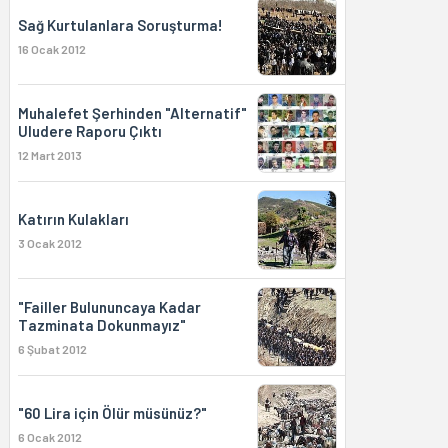
Sağ Kurtulanlara Soruşturma!
16 Ocak 2012
Muhalefet Şerhinden "Alternatif"
Uludere Raporu Çıktı
12 Mart 2013
Katırın Kulakları
3 Ocak 2012
"Failler Bulununcaya Kadar
Tazminata Dokunmayız"
6 Şubat 2012
"60 Lira için Ölür müsünüz?"
6 Ocak 2012