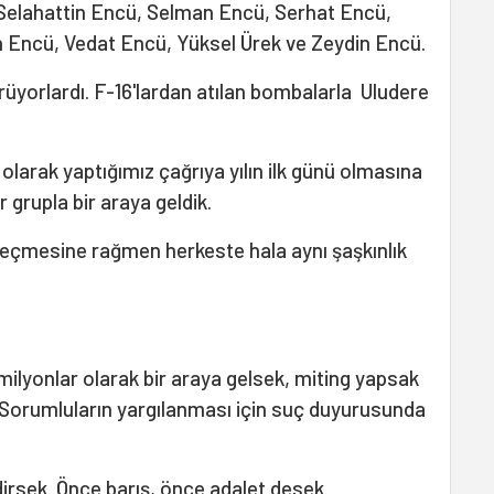
 Selahattin Encü, Selman Encü, Serhat Encü,
n Encü, Vedat Encü, Yüksel Ürek ve Zeydin Encü.
ürüyorlardı. F-16'lardan atılan bombalarla Uludere
larak yaptığımız çağrıya yılın ilk günü olmasına
 grupla bir araya geldik.
geçmesine rağmen herkeste hala aynı şaşkınlık
milyonlar olarak bir araya gelsek, miting yapsak
. Sorumluların yargılanması için suç duyurusunda
irsek. Önce barış, önce adalet desek.