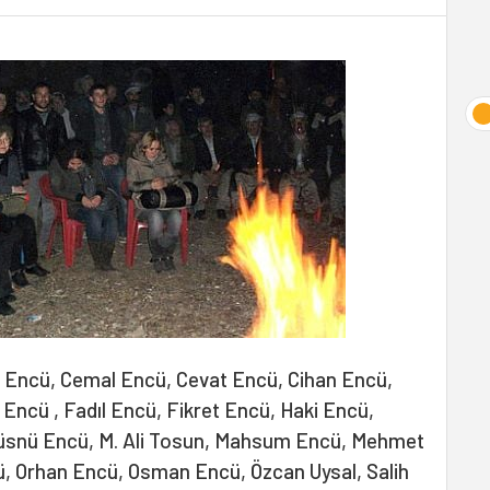
l Encü, Cemal Encü, Cevat Encü, Cihan Encü,
Encü , Fadıl Encü, Fikret Encü, Haki Encü,
üsnü Encü, M. Ali Tosun, Mahsum Encü, Mehmet
, Orhan Encü, Osman Encü, Özcan Uysal, Salih