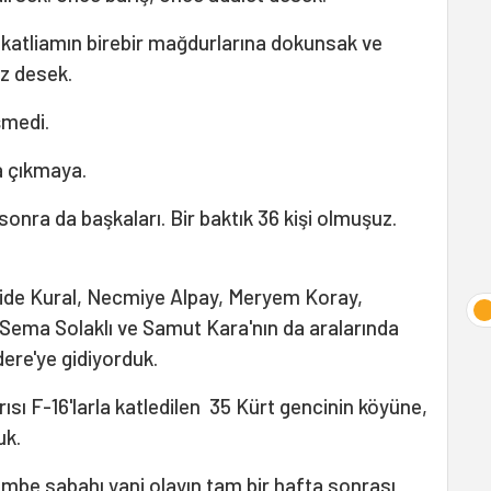
p katliamın birebir mağdurlarına dokunsak ve
iz desek.
şmedi.
a çıkmaya.
sonra da başkaları. Bir baktık 36 kişi olmuşuz.
lide Kural, Necmiye Alpay, Meryem Koray,
Sema Solaklı ve Samut Kara'nın da aralarında
ere'ye gidiyorduk.
ısı F-16'larla katledilen 35 Kürt gencinin köyüne,
uk.
embe sabahı yani olayın tam bir hafta sonrası