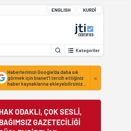
ENGLISH
KURDÎ
Kategoriler
Haberlerimizi Google'da daha sık
×
görmek için bianet'i tercih ettiğiniz
haber kaynaklarına ekleyebilirsiniz...
HAK ODAKLI, ÇOK SESLİ,
BAĞIMSIZ GAZETECİLİĞİ