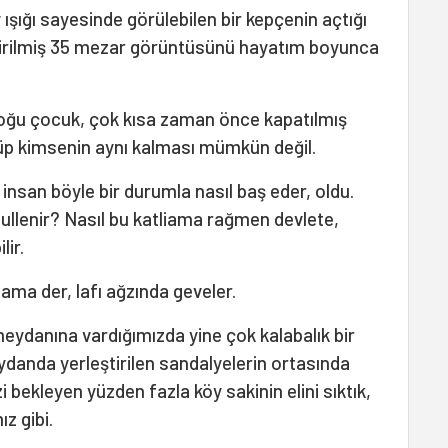
şığı sayesinde görülebilen bir kepçenin açtığı
tirilmiş 35 mezar görüntüsünü hayatım boyunca
çoğu çocuk, çok kısa zaman önce kapatılmış
rüp kimsenin aynı kalması mümkün değil.
 insan böyle bir durumla nasıl baş eder, oldu.
ullenir? Nasıl bu katliama rağmen devlete,
lir.
 ama der, lafı ağzında geveler.
meydanına vardığımızda yine çok kalabalık bir
eydanda yerleştirilen sandalyelerin ortasında
i bekleyen yüzden fazla köy sakinin elini sıktık,
ız gibi.