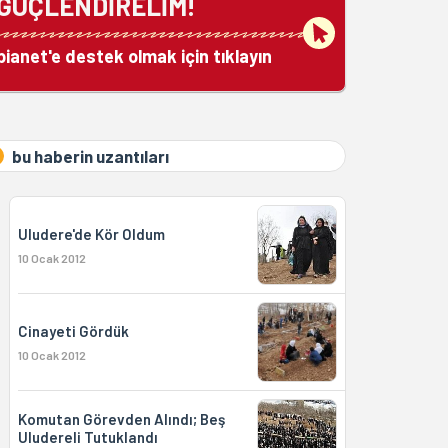
GÜÇLENDİRELİM!
bianet'e destek olmak için tıklayın
bu haberin uzantıları
Uludere'de Kör Oldum
10 Ocak 2012
Cinayeti Gördük
10 Ocak 2012
Komutan Görevden Alındı; Beş
Uludereli Tutuklandı