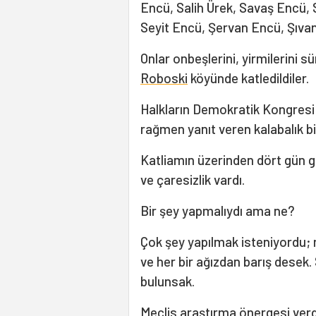
Encü, Salih Ürek, Savaş Encü,
Seyit Encü, Şervan Encü, Şıva
Onlar onbeşlerini, yirmilerini s
Roboski
köyünde katledildiler.
Halkların Demokratik Kongresi o
rağmen yanıt veren kalabalık bir
Katliamın üzerinden dört gün 
ve çaresizlik vardı.
Bir şey yapmalıydı ama ne?
Çok şey yapılmak isteniyordu; 
ve her bir ağızdan barış desek
bulunsak.
Meclis araştırma önergesi verd