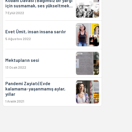
Kobanî Davası | Bağımsız bir yargı
için susmamak, ses yükseltmek...
7 Eylül 2022
Evet Ümit, insan insana sarılır
5 Ağustos 2022
Mektupların sesi
13 Ocak 2022
Pandemi Zayiatı| Evde
kalamama-yaşanmamış aylar,
yıllar
1 Aralık 2021