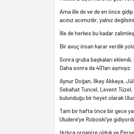
Ama ille de ve de en önce gidi
acınız acımızdır, yalnız değilsin
İlle de herkes bu kadar zalimle
Bir avuç insan karar verdik yol
Sonra gruba başkaları eklendi, 
Daha sonra da 40'ları aşmışız.
Aynur Doğan, İlkay Akkaya, Jü
Sebahat Tuncel, Levent Tüzel, 
bulunduğu bir heyet olarak Ulud
Tam bir hafta önce bir gece yar
Uludere'ye Roboski'ye gidiyord
Hızlıca organize olduk ve Perş