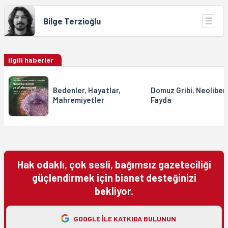
Bilge Terzioğlu
ilgili haberler
Bedenler, Hayatlar,
Domuz Gribi, Neoliber
Mahremiyetler
Fayda
Hak odaklı, çok sesli, bağımsız gazeteciliği
güçlendirmek için bianet desteğinizi
bekliyor.
GOOGLE ILE KATKIDA BULUNUN