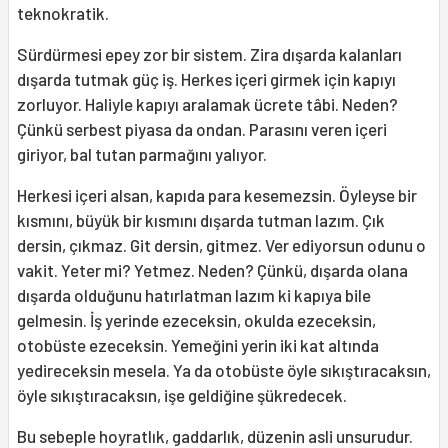
teknokratik.
Sürdürmesi epey zor bir sistem. Zira dışarda kalanları
dışarda tutmak güç iş. Herkes içeri girmek için kapıyı
zorluyor. Haliyle kapıyı aralamak ücrete tâbi. Neden?
Çünkü serbest piyasa da ondan. Parasını veren içeri
giriyor, bal tutan parmağını yalıyor.
Herkesi içeri alsan, kapıda para kesemezsin. Öyleyse bir
kısmını, büyük bir kısmını dışarda tutman lazım. Çık
dersin, çıkmaz. Git dersin, gitmez. Ver ediyorsun odunu o
vakit. Yeter mi? Yetmez. Neden? Çünkü, dışarda olana
dışarda olduğunu hatırlatman lazım ki kapıya bile
gelmesin. İş yerinde ezeceksin, okulda ezeceksin,
otobüste ezeceksin. Yemeğini yerin iki kat altında
yedireceksin mesela. Ya da otobüste öyle sıkıştıracaksın,
öyle sıkıştıracaksın, işe geldiğine şükredecek.
Bu sebeple hoyratlık, gaddarlık, düzenin asli unsurudur.