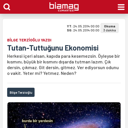
YT:
24.05.2014 00:00
Okuma
SG:
24.05.2014 00:00
3 dakika
BİLGE TERZİOĞLU YAZDI
Tutan-Tuttuğunu Ekonomisi
Herkesi içeri alsan, kapıda para kesemezsin. Öyleyse bir
kısmını, büyük bir kısmını dışarda tutman lazım. Çık
dersin, çıkmaz. Git dersin, gitmez. Ver ediyorsun odunu
o vakit. Yeter mi? Yetmez. Neden?
Bilge Terzioğlu