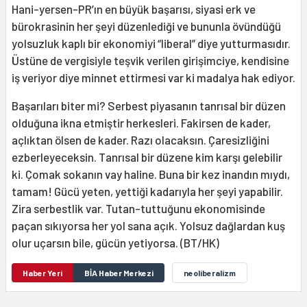
Hani-yersen-PR’ın en büyük başarısı, siyasi erk ve
bürokrasinin her şeyi düzenlediği ve bununla övündüğü
yolsuzluk kaplı bir ekonomiyi “liberal” diye yutturmasıdır.
Üstüne de vergisiyle teşvik verilen girişimciye, kendisine
iş veriyor diye minnet ettirmesi var ki madalya hak ediyor.
Başarıları biter mi? Serbest piyasanın tanrısal bir düzen
olduğuna ikna etmiştir herkesleri. Fakirsen de kader,
açlıktan ölsen de kader. Razı olacaksın. Çaresizliğini
ezberleyeceksin. Tanrısal bir düzene kim karşı gelebilir
ki. Çomak sokanın vay haline. Buna bir kez inandın mıydı,
tamam! Gücü yeten, yettiği kadarıyla her şeyi yapabilir.
Zira serbestlik var. Tutan-tuttuğunu ekonomisinde
paçan sıkıyorsa her yol sana açık. Yolsuz dağlardan kuş
olur uçarsın bile, gücün yetiyorsa. (BT/HK)
Haber Yeri
BİA Haber Merkezi
neoliberalizm