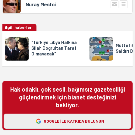
Nuray Mestci
ilgili haberler
"Türkiye Libya Halkına
Müttefikl
Silah Doğrultan Taraf
Saldırı B
Olmayacak"
Hak odaklı, çok sesli, bağımsız gazeteciliği
güçlendirmek için bianet desteğinizi
bekliyor.
GOOGLE ILE KATKIDA BULUNUN