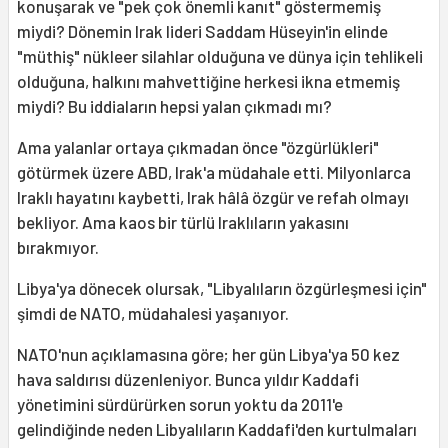
konuşarak ve "pek çok önemli kanıt" göstermemiş
miydi? Dönemin Irak lideri Saddam Hüseyin'in elinde
"müthiş" nükleer silahlar olduğuna ve dünya için tehlikeli
olduğuna, halkını mahvettiğine herkesi ikna etmemiş
miydi? Bu iddiaların hepsi yalan çıkmadı mı?
Ama yalanlar ortaya çıkmadan önce "özgürlükleri"
götürmek üzere ABD, Irak'a müdahale etti. Milyonlarca
Iraklı hayatını kaybetti, Irak hâlâ özgür ve refah olmayı
bekliyor. Ama kaos bir türlü Iraklıların yakasını
bırakmıyor.
Libya'ya dönecek olursak, "Libyalıların özgürleşmesi için"
şimdi de NATO, müdahalesi yaşanıyor.
NATO'nun açıklamasına göre; her gün Libya'ya 50 kez
hava saldırısı düzenleniyor. Bunca yıldır Kaddafi
yönetimini sürdürürken sorun yoktu da 2011'e
gelindiğinde neden Libyalıların Kaddafi'den kurtulmaları