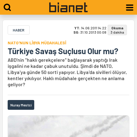
YT:
14.06.2011 14:22
Okuma
HABER
SG:
31.10.2013 00:08
3 dakika
NATO'NUN LİBYA MÜDAHALESİ
Türkiye Savaş Suçlusu Olur mu?
ABD'nin "haklı gerekçelere" bağlayarak yaptığı Irak
işgalini ne kadar çabuk unutuldu. Şimdi de NATO,
Libya'ya günde 50 sorti yapıyor. Libya'da sivilleri ölüyor,
kentler yıkılıyor. Haklı müdahale gerçekten ne anlama
geliyor?
Nuray Mestci