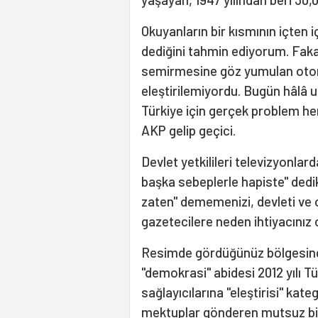
Okuyanların bir kısmının içten i
dediğini tahmin ediyorum. Faka
semirmesine göz yumulan otori
eleştirilemiyordu. Bugün hâlâ u
Türkiye için gerçek problem her
AKP gelip geçici.
Devlet yetkilileri televizyonlard
başka sebeplerle hapiste" dedi
zaten" dememenizi, devleti ve o
gazetecilere neden ihtiyacınız
Resimde gördüğünüz bölgesinde 
"demokrasi" abidesi 2012 yılı T
sağlayıcılarına "eleştirisi" kate
mektuplar gönderen mutsuz bi