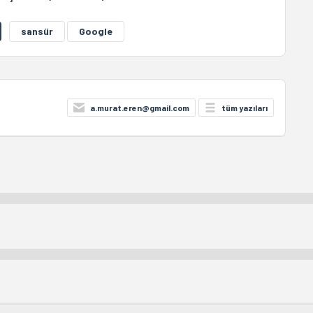
sansür
Google
a.murat.eren@gmail.com
tüm yazıları