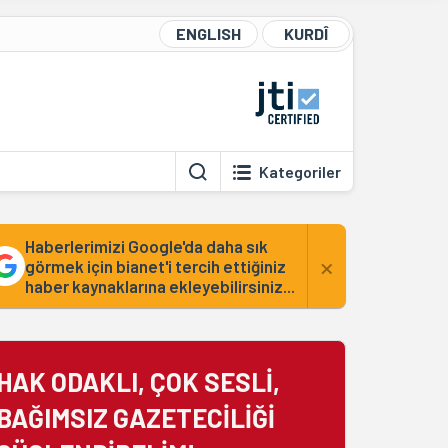
ENGLISH
KURDÎ
Kategoriler
Haberlerimizi Google'da daha sık
×
görmek için bianet'i tercih ettiğiniz
haber kaynaklarına ekleyebilirsiniz...
HAK ODAKLI, ÇOK SESLİ,
BAĞIMSIZ GAZETECİLİĞİ