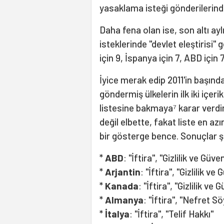
yasaklama isteği gönderilerind
Daha fena olan ise, son altı a
isteklerinde "devlet eleştirisi" 
için 9, İspanya için 7, ABD için 7
İyice merak edip 2011'in başınd
göndermiş ülkelerin ilk iki içe
listesine bakmaya⁷ karar verdim
değil elbette, fakat liste en az
bir gösterge bence. Sonuçlar ş
*
ABD
: "İftira", "Gizlilik ve Güven
*
Arjantin
: "İftira", "Gizlilik ve 
*
Kanada
: "İftira", "Gizlilik ve 
*
Almanya
: "İftira", "Nefret S
*
İtalya
: "İftira", "Telif Hakkı"