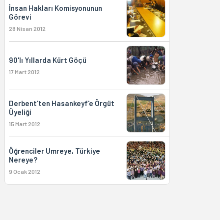
İnsan Hakları Komisyonunun
Görevi
28 Nisan 2012
90'lı Yıllarda Kürt Göçü
17 Mart 2012
Derbent'ten Hasankeyf'e Örgüt
Üyeliği
15 Mart 2012
Öğrenciler Umreye, Türkiye
Nereye?
9 Ocak 2012