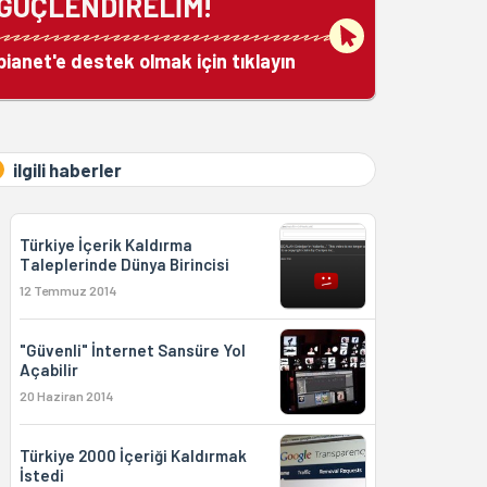
GÜÇLENDİRELİM!
bianet'e destek olmak için tıklayın
ilgili haberler
Türkiye İçerik Kaldırma
Taleplerinde Dünya Birincisi
12 Temmuz 2014
"Güvenli" İnternet Sansüre Yol
Açabilir
20 Haziran 2014
Türkiye 2000 İçeriği Kaldırmak
İstedi