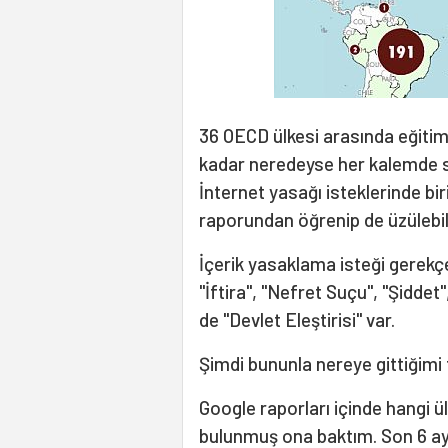
36 OECD ülkesi arasında eğiti
kadar neredeyse her kalemde s
İnternet yasağı isteklerinde bir
raporundan öğrenip de üzülebilec
İçerik yasaklama isteği gerekç
"İftira", "Nefret Suçu", "Şiddet"
de "Devlet Eleştirisi" var.
Şimdi bununla nereye gittiğim
Google raporları içinde hangi ü
bulunmuş ona baktım. Son 6 ay iç