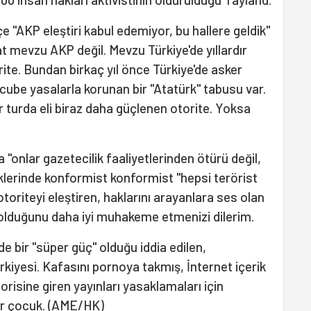
çe "AKP eleştiri kabul edemiyor, bu hallere geldik"
t mevzu AKP değil. Mevzu Türkiye'de yıllardır
te. Bundan birkaç yıl önce Türkiye'de asker
cube yasalarla korunan bir "Atatürk" tabusu var.
 turda eli biraz daha güçlenen otorite. Yoksa
a "onlar gazetecilik faaliyetlerinden ötürü değil,
klerinde konformist konformist "hepsi terörist
toriteyi eleştiren, haklarını arayanlara ses olan
 olduğunu daha iyi muhakeme etmenizi dilerim.
bir "süper güç" olduğu iddia edilen,
ürkiyesi. Kafasını pornoya takmış, İnternet içerik
gorisine giren yayınları yasaklamaları için
r çocuk. (AME/HK)