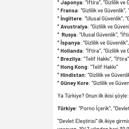
*
Japonya
: "İftira", "Gizlilik ve
*
Fransa
: "Gizlilik ve Güvenlik", 
*
İngiltere
: "Ulusal Güvenlik", "G
*
Avustralya
: "Gizlilik ve Güven
*
Rusya
: "Ulusal Güvenlik", "İfti
*
İspanya
: "Gizlilik ve Güvenlik",
*
Hollanda
: "İftira", "Gizlilik ve
*
Brezilya
: "Telif Hakkı", "İftira"
*
Hong Kong
: "Telif Hakkı"
*
Hindistan
: "Gizlilik ve Güvenlik
*
Güney Kore
: "Gizlilik ve Güven
Ya Türkiye? Onun ilk ikisi şöyle:
Türkiye
: "Porno İçerik", "Devlet
"Devlet Eleştirisi" ilk ikiye girm
yaşayan, 1947 yılından beri 30,