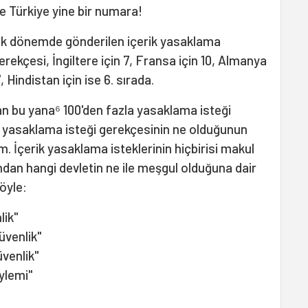
e Türkiye yine bir numara!
ylık dönemde gönderilen içerik yasaklama
gerekçesi, İngiltere için 7, Fransa için 10, Almanya
, Hindistan için ise 6. sırada.
an bu yana⁶ 100'den fazla yasaklama isteği
rik yasaklama isteği gerekçesinin ne olduğunun
. İçerik yasaklama isteklerinin hiçbirisi makul
ından hangi devletin ne ile meşgul olduğuna dair
öyle:
lik"
Güvenlik"
Güvenlik"
öylemi"