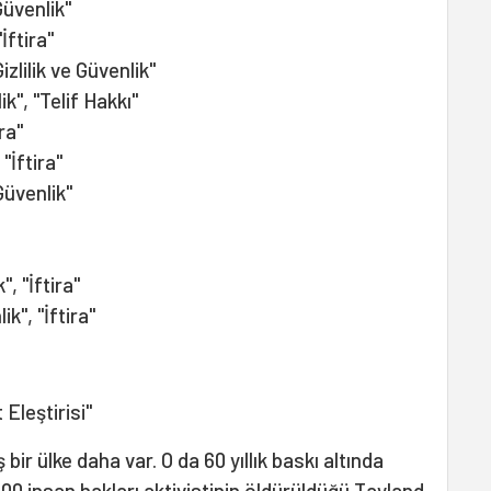
 Güvenlik"
"İftira"
izlilik ve Güvenlik"
lik", "Telif Hakkı"
ra"
 "İftira"
 Güvenlik"
", "İftira"
lik", "İftira"
 Eleştirisi"
iş bir ülke daha var. O da 60 yıllık baskı altında
000 insan hakları aktivistinin öldürüldüğü Tayland.