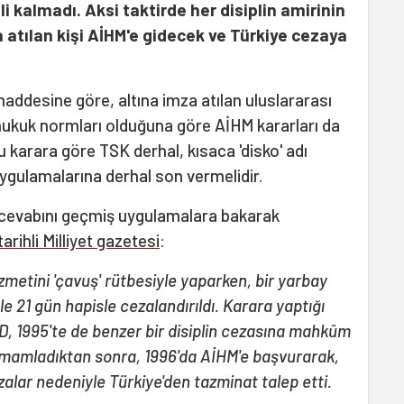
kalmadı. Aksi taktirde her disiplin amirinin
ya atılan kişi AİHM'e gidecek ve Türkiye cezaya
ddesine göre, altına imza atılan uluslararası
hukuk normları olduğuna göre AİHM kararları da
 karara göre TSK derhal, kısaca 'disko' adı
 uygulamalarına derhal son vermelidir.
n cevabını geçmiş uygulamalara bakarak
arihli Milliyet gazetesi
:
hizmetini 'çavuş' rütbesiyle yaparken, bir yarbay
le 21 gün hapisle cezalandırıldı. Karara yaptığı
D, 1995'te de benzer bir disiplin cezasına mahkûm
 tamamladıktan sonra, 1996'da AİHM'e başvurarak,
lar nedeniyle Türkiye'den tazminat talep etti.