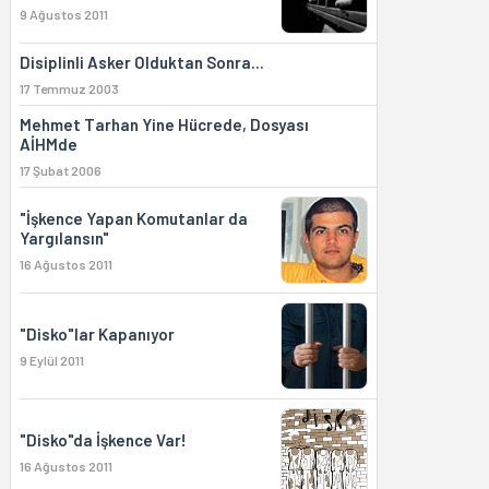
9 Ağustos 2011
Disiplinli Asker Olduktan Sonra...
17 Temmuz 2003
Mehmet Tarhan Yine Hücrede, Dosyası
AİHMde
17 Şubat 2006
"İşkence Yapan Komutanlar da
Yargılansın"
16 Ağustos 2011
"Disko"lar Kapanıyor
9 Eylül 2011
"Disko"da İşkence Var!
16 Ağustos 2011