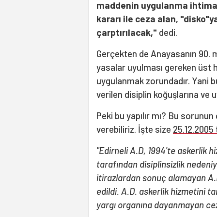
maddenin uygulanma ihtimali 
kararı ile ceza alan, "disko"
çarptırılacak,"
dedi.
Gerçekten de Anayasanın 90. ma
yasalar uyulması gereken üst 
uygulanmak zorundadır. Yani bu
verilen disiplin koğuşlarına ve
Peki bu yapılır mı? Bu sorunu
verebiliriz. İşte size
25.12.2005 t
"Edirneli A.D, 1994'te askerlik 
tarafından disiplinsizlik nedeniy
itirazlardan sonuç alamayan A.
edildi. A.D. askerlik hizmetini
yargı organına dayanmayan ceza