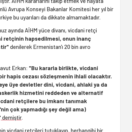
ştir. AİHM kararlarını takip etmek ve hayata
lü Avrupa Konseyi Bakanlar Komitesi her yıl bir
kiye bu uyarıları da dikkate almamaktadır.
uz ayında AİHM yüce divanı, vicdani retçi
i retçinin hapsedilmesi, onun inanç
tir"
denilerek Ermenistan'ı 20 bin avro
Davut Erkan:
"Bu kararla birlikte, vicdani
bir hapis cezası sözleşmenin ihlali olacaktır.
e üye devletler dini, vicdani, ahlaki ya da
askerlik hizmetini reddeden ve alternatif
icdani retçilere bu imkanı tanımak
'nin çok yapmadığı şey değil ama)
"
demiştir
.
nin vicdani retçileri tutuklayıp, herhangibi bir