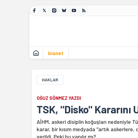
bianet
HAKLAR
OĞUZ SÖNMEZ YAZDI
TSK, "Disko" Kararını 
AİHM, askeri disiplin koğuşları nedeniyle T
karar, bir kısım medyada "artık askerlere, 
verildi. Peki bu yapılır mı?