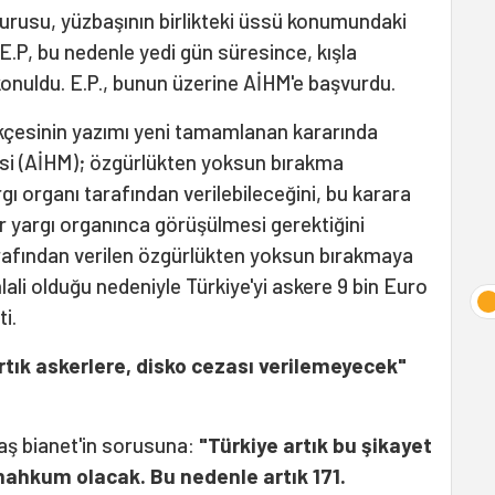
vurusu, yüzbaşının birlikteki üssü konumundaki
 E.P, bu nedenle yedi gün süresince, kışla
konuldu. E.P., bunun üzerine AİHM'e başvurdu.
ekçesinin yazımı yeni tamamlanan kararında
si (AİHM); özgürlükten yoksun bırakma
argı organı tarafından verilebileceğini, bu karara
bir yargı organınca görüşülmesi gerektiğini
arafından verilen özgürlükten yoksun bırakmaya
hlali olduğu nedeniyle Türkiye'yi askere 9 bin Euro
i.
rtık askerlere, disko cezası verilemeyecek"
aş bianet'in sorusuna:
"Türkiye artık bu şikayet
mahkum olacak. Bu nedenle artık 171.