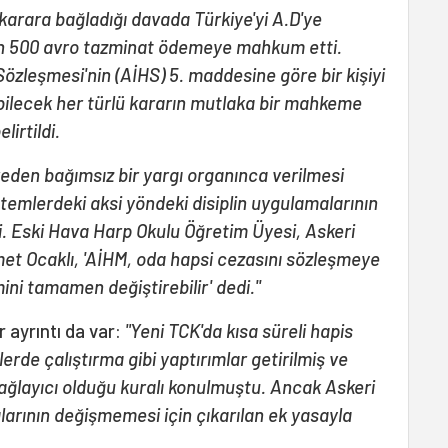
 karara bağladığı davada Türkiye'yi A.D'ye
bin 500 avro tazminat ödemeye mahkum etti.
özleşmesi'nin (AİHS) 5. maddesine göre bir kişiyi
lecek her türlü kararın mutlaka bir mahkeme
lirtildi.
areden bağımsız bir yargı organınca verilmesi
istemlerdeki aksi yöndeki disiplin uygulamalarının
i. Eski Hava Harp Okulu Öğretim Üyesi, Askeri
et Ocaklı, 'AİHM, oda hapsi cezasını sözleşmeye
ni tamamen değiştirebilir' dedi.''
 ayrıntı da var:
"Yeni TCK'da kısa süreli hapis
lerde çalıştırma gibi yaptırımlar getirilmiş ve
ğlayıcı olduğu kuralı konulmuştu. Ancak Askeri
arının değişmemesi için çıkarılan ek yasayla