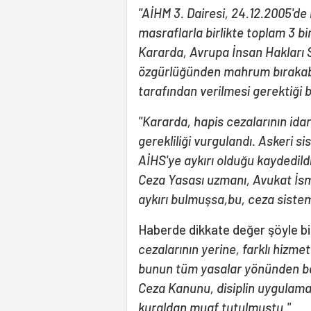
''AİHM 3. Dairesi, 24.12.2005'de
masraflarla birlikte toplam 3 
Kararda, Avrupa İnsan Hakları S
özgürlüğünden mahrum bırakabi
tarafından verilmesi gerektiği be
''Kararda, hapis cezalarının id
gerekliliği vurgulandı. Askeri s
AİHS'ye aykırı olduğu kaydedild
Ceza Yasası uzmanı, Avukat İsm
aykırı bulmuşsa,bu, ceza sistemi
Haberde dikkate değer şöyle bir
cezalarının yerine, farklı hizmet
bunun tüm yasalar yönünden ba
Ceza Kanunu, disiplin uygulamal
kuraldan muaf tutulmuştu."