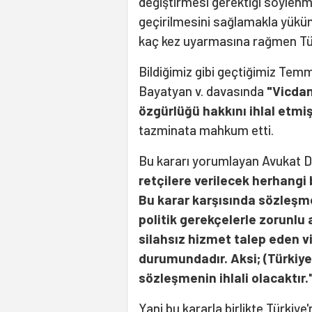
değiştirmesi gerektiği söylenmi
geçirilmesini sağlamakla yüküm
kaç kez uyarmasına rağmen Tür
Bildiğimiz gibi geçtiğimiz Temm
Bayatyan v. davasında
"Vicdan
özgürlüğü hakkını ihlal etmiş
tazminata mahkum etti.
Bu kararı yorumlayan Avukat 
retçilere verilecek herhangi 
Bu karar karşısında sözleşmey
politik gerekçelerle zorunlu 
silahsız hizmet talep eden v
durumundadır. Aksi; (Türkiye
sözleşmenin ihlali olacaktır.
Yani bu kararla birlikte Türkiye'