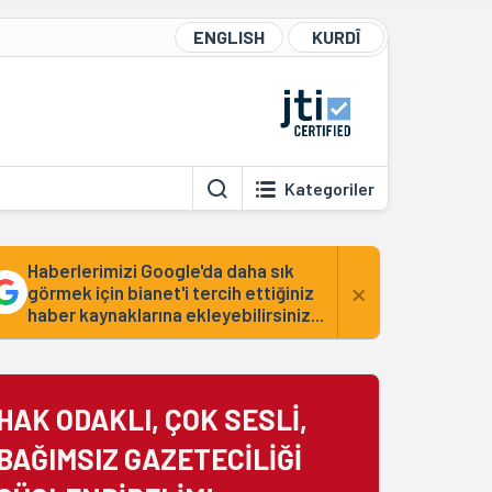
ENGLISH
KURDÎ
Kategoriler
Haberlerimizi Google'da daha sık
×
görmek için bianet'i tercih ettiğiniz
haber kaynaklarına ekleyebilirsiniz...
HAK ODAKLI, ÇOK SESLİ,
BAĞIMSIZ GAZETECİLİĞİ