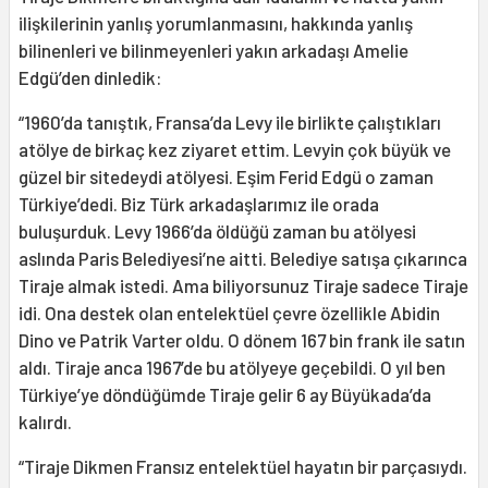
ilişkilerinin yanlış yorumlanmasını, hakkında yanlış
bilinenleri ve bilinmeyenleri yakın arkadaşı Amelie
Edgü’den dinledik:
“1960’da tanıştık, Fransa’da Levy ile birlikte çalıştıkları
atölye de birkaç kez ziyaret ettim. Levyin çok büyük ve
güzel bir sitedeydi atölyesi. Eşim Ferid Edgü o zaman
Türkiye’dedi. Biz Türk arkadaşlarımız ile orada
buluşurduk. Levy 1966’da öldüğü zaman bu atölyesi
aslında Paris Belediyesi’ne aitti. Belediye satışa çıkarınca
Tiraje almak istedi. Ama biliyorsunuz Tiraje sadece Tiraje
idi. Ona destek olan entelektüel çevre özellikle Abidin
Dino ve Patrik Varter oldu. O dönem 167 bin frank ile satın
aldı. Tiraje anca 1967’de bu atölyeye geçebildi. O yıl ben
Türkiye’ye döndüğümde Tiraje gelir 6 ay Büyükada’da
kalırdı.
“Tiraje Dikmen Fransız entelektüel hayatın bir parçasıydı.