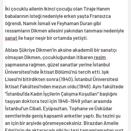
İki çocuklu ailenin ikinci çocuğu olan Tiraje Hanım
babalarının isteği nedeniyle erken yaşta Fransızca
öğrendi, Namık İsmail ve Feyhaman Duran gibi
ressamların Dikmen ailesini yakından tanıması nedeniyle
sanat
ile haşır neşir bir ortamda yetişti.
Ablası Şükriye Dikmen’in aksine akademili bir sanatçı
olmayan Dikmen, çocukluğundan itibaren
resim
yapmasına rağmen, güzel sanatlar yerine İstanbul
Üniversitesi’nde İktisat Bölümü’nü tercih etti. Işık
Lisesi'ni bitirdikten sonra (1940), İstanbul Üniversitesi
İktisat Fakültesi'nden mezun oldu (1946). Aynı fakültede
“İstanbul’da Kadın İşçilerin Çalışma Koşulları” başlığını
taşıyan doktora tezi için 1946-1949 yılları arasında
İstanbul’un Cibali, Eyüpsultan, Tophane ve Üsküdar
semtlerinde geniş kapsamlı anketler yaptı. Bu tezini şu
an için bir arşivde göremeyeceksiniz. Birazdan Amelie
Edgü’nün de aktaracağı gibi bu tezi tamamlamadan yurt