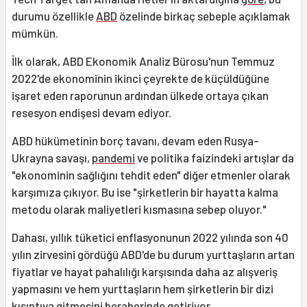
durumu özellikle
ABD
özelinde birkaç sebeple açıklamak
mümkün.
İlk olarak, ABD Ekonomik Analiz Bürosu'nun Temmuz
2022'de ekonominin ikinci çeyrekte de küçüldüğüne
işaret eden raporunun ardından ülkede ortaya çıkan
resesyon endişesi devam ediyor.
ABD hükümetinin borç tavanı, devam eden Rusya-
Ukrayna savaşı,
pandemi
ve politika faizindeki artışlar da
"ekonominin sağlığını tehdit eden" diğer etmenler olarak
karşımıza çıkıyor. Bu ise "şirketlerin bir hayatta kalma
metodu olarak maliyetleri kısmasına sebep oluyor."
Dahası, yıllık tüketici enflasyonunun 2022 yılında son 40
yılın zirvesini gördüğü ABD'de bu durum yurttaşların artan
fiyatlar ve hayat pahalılığı karşısında daha az alışveriş
yapmasını ve hem yurttaşların hem şirketlerin bir dizi
kısıntıya gitmesini beraberinde getiriyor.