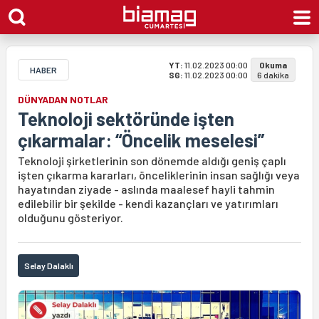
YT:
11.02.2023 00:00
Okuma
HABER
SG:
11.02.2023 00:00
6 dakika
DÜNYADAN NOTLAR
Teknoloji sektöründe işten
çıkarmalar: “Öncelik meselesi”
Teknoloji şirketlerinin son dönemde aldığı geniş çaplı
işten çıkarma kararları, önceliklerinin insan sağlığı veya
hayatından ziyade - aslında maalesef hayli tahmin
edilebilir bir şekilde - kendi kazançları ve yatırımları
olduğunu gösteriyor.
Selay Dalaklı