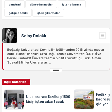
pandemî
dünyadan notlar
işten çıkarma
çalışma hakkı
işten çıkarmalar
Selay Dalaklı
Boğaziçi Üniversitesi Çeviribilim bölümünden 2015 yılında mezun
oldu. Yüksek lisansını Orta Doğu Teknik Üniversitesi (ODTÜ) ve
Berlin Humboldt Üniversitesi’nin birlikte yürüttüğü Türk-Alman
Sosyal Bilimler Uluslararası...
ilgili haberler
FedEx, yö
Uluslararası Kızılhaç 1500
kadrosun
kişiyi işten çıkartacak
gidiyor