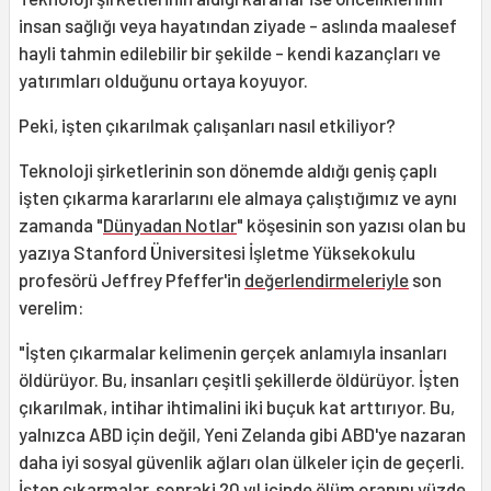
insan sağlığı veya hayatından ziyade - aslında maalesef
hayli tahmin edilebilir bir şekilde - kendi kazançları ve
yatırımları olduğunu ortaya koyuyor.
Peki, işten çıkarılmak çalışanları nasıl etkiliyor?
Teknoloji şirketlerinin son dönemde aldığı geniş çaplı
işten çıkarma kararlarını ele almaya çalıştığımız ve aynı
zamanda "
Dünyadan Notlar
" köşesinin son yazısı olan bu
yazıya Stanford Üniversitesi İşletme Yüksekokulu
profesörü Jeffrey Pfeffer'in
değerlendirmeleriyle
son
verelim:
"İşten çıkarmalar kelimenin gerçek anlamıyla insanları
öldürüyor. Bu, insanları çeşitli şekillerde öldürüyor. İşten
çıkarılmak, intihar ihtimalini iki buçuk kat arttırıyor. Bu,
yalnızca ABD için değil, Yeni Zelanda gibi ABD'ye nazaran
daha iyi sosyal güvenlik ağları olan ülkeler için de geçerli.
İşten çıkarmalar, sonraki 20 yıl içinde ölüm oranını yüzde