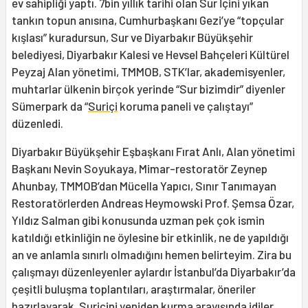
ev sahipliği yaptı. 7bin yıllık tarihi olan Sur İçini yıkan
tankın topun anısına, Cumhurbaşkanı Gezi’ye “topçular
kışlası” kuradursun, Sur ve Diyarbakır Büyükşehir
belediyesi, Diyarbakır Kalesi ve Hevsel Bahçeleri Kültürel
Peyzaj Alan yönetimi, TMMOB, STK’lar, akademisyenler,
muhtarlar ülkenin birçok yerinde “Sur bizimdir” diyenler
Sümerpark da “
Suriçi
koruma paneli ve çalıştayı”
düzenledi.
Diyarbakır Büyükşehir Eşbaşkanı Fırat Anlı, Alan yönetimi
Başkanı Nevin Soyukaya, Mimar-restoratör Zeynep
Ahunbay, TMMOB’dan Mücella Yapıcı, Sınır Tanımayan
Restoratörlerden Andreas Heymowski Prof. Şemsa Özar,
Yıldız Salman gibi konusunda uzman pek çok ismin
katıldığı etkinliğin ne öylesine bir etkinlik, ne de yapıldığı
an ve anlamla sınırlı olmadığını hemen belirteyim. Zira bu
çalışmayı düzenleyenler aylardır İstanbul’da Diyarbakır’da
çeşitli buluşma toplantıları, araştırmalar, öneriler
hazırlayarak, Suriçini yeniden kurma arayışında idiler.