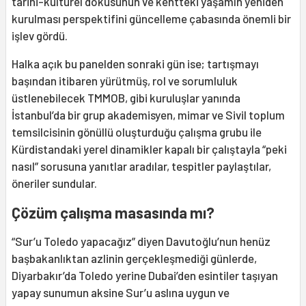
tarihi-kültürel dokusunun ve kentteki yaşamın yeniden
kurulması perspektifini güncelleme çabasında önemli bir
işlev gördü.
Halka açık bu panelden sonraki gün ise; tartışmayı
başından itibaren yürütmüş, rol ve sorumluluk
üstlenebilecek TMMOB, gibi kuruluşlar yanında
İstanbul’da bir grup akademisyen, mimar ve Sivil toplum
temsilcisinin gönüllü oluşturduğu çalışma grubu ile
Kürdistandaki yerel dinamikler kapalı bir çalıştayla “peki
nasıl” sorusuna yanıtlar aradılar, tespitler paylaştılar,
öneriler sundular.
Çözüm çalışma masasında mı?
“Sur’u Toledo yapacağız” diyen Davutoğlu’nun henüz
başbakanlıktan azlinin gerçekleşmediği günlerde,
Diyarbakır’da Toledo yerine Dubai’den esintiler taşıyan
yapay sunumun aksine Sur’u aslına uygun ve