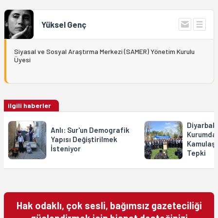
Yüksel Genç
Siyasal ve Sosyal Araştırma Merkezi (SAMER) Yönetim Kurulu
Üyesi
ilgili haberler
Diyarbakı
Anlı: Sur'un Demografik
Kurumdan
Yapısı Değiştirilmek
Kamulaşt
İsteniyor
Tepki
Hak odaklı, çok sesli, bağımsız gazeteciliği