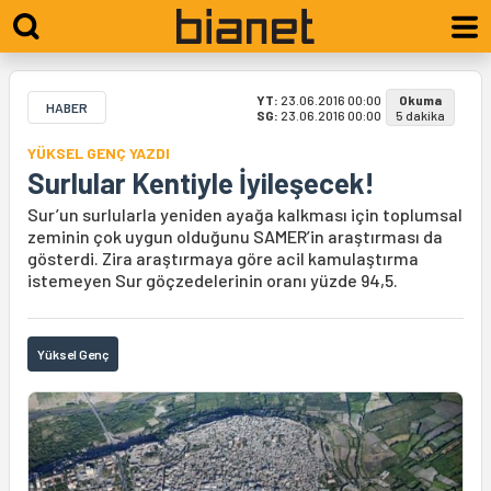
YT:
23.06.2016 00:00
Okuma
HABER
SG:
23.06.2016 00:00
5 dakika
YÜKSEL GENÇ YAZDI
Surlular Kentiyle İyileşecek!
Sur’un surlularla yeniden ayağa kalkması için toplumsal
zeminin çok uygun olduğunu SAMER’in araştırması da
gösterdi. Zira araştırmaya göre acil kamulaştırma
istemeyen Sur göçzedelerinin oranı yüzde 94,5.
Yüksel Genç