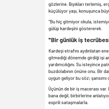
gözlerine. Bıyıkları terlemiş, 
küçülüyor yaşı, konuşunca büy
"Bu hiç gitmiyor okula, istemiyo
gülüp kardeşini göstererek.
"Bir günlük iş tecrübes
Kardeşi etrafını aydınlatan ener
gitmediği dönemde girdiği işi 
yardımcılığını. Su isteyince p
buzdolabının önüne onu. Bir d
uygun geliyor bu söz; şansım
Üçünün de bir iş macerası var.
bana değil, birbirlerine anlatıy
esprili sataşmalarla.