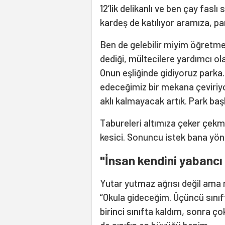
12’lik delikanlı ve ben çay faslı
kardeş de katılıyor aramıza, par
Ben de gelebilir miyim öğretm
dediği, mültecilere yardımcı o
Onun eşliğinde gidiyoruz parka.
edeceğimiz bir mekana çeviri
aklı kalmayacak artık. Park b
Tabureleri altımıza çeker çekmez
kesici. Sonuncu istek bana yöne
"İnsan kendini yabancı
Yutar yutmaz ağrısı değil ama 
“Okula gideceğim. Üçüncü sını
birinci sınıfta kaldım, sonra ç