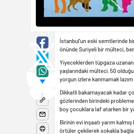
İstanbul’un eski semtlerinde bir 
önünde Suriyeli bir mülteci, be
Yiyeceklerden tüpgaza uzanan ih
yaşlarındaki mülteci. 50 olduğu
yorgun izlere kanmamak lazım b
Dikkatli bakamayacak kadar ç
gözlerinden birindeki probleme
boy çocuklara laf atarken bir 
Birinin evi inşaatı yarım kalm
örtüler çekilerek sokakla bağlan