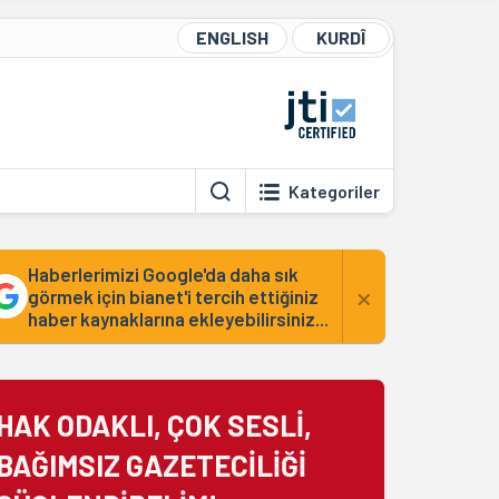
ENGLISH
KURDÎ
Kategoriler
Haberlerimizi Google'da daha sık
×
görmek için bianet'i tercih ettiğiniz
haber kaynaklarına ekleyebilirsiniz...
HAK ODAKLI, ÇOK SESLİ,
BAĞIMSIZ GAZETECİLİĞİ