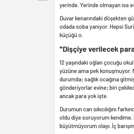
yerinde. Yerinde olmayan ise eş
Duvar kenarındaki döşekten gül
odada soba yanıyor. Hepsi Suriy
küçüğü o.
"Dişçiye verilecek par
12 yaşındaki oğlan çocuğu okul h
yüzüne ama pek konuşmuyor. Mes
durumda; sağlık ocağına gitmiş
gönderiyorlar evine; biri çekil
ancak para yok işte.
Durumun can sıkıcılığını farkın
oldu diye soruyorum kendime. 
büyütmüyorum olayı. İç barışı