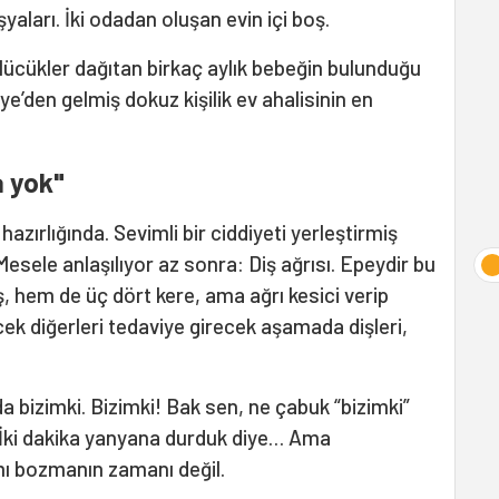
yaları. İki odadan oluşan evin içi boş.
ücükler dağıtan birkaç aylık bebeğin bulunduğu
e’den gelmiş dokuz kişilik ev ahalisinin en
a yok"
azırlığında. Sevimli bir ciddiyeti yerleştirmiş
ele anlaşılıyor az sonra: Diş ağrısı. Epeydir bu
, hem de üç dört kere, ama ağrı kesici verip
ecek diğerleri tedaviye girecek aşamada dişleri,
da bizimki. Bizimki! Bak sen, ne çabuk “bizimki”
İki dakika yanyana durduk diye… Ama
mı bozmanın zamanı değil.