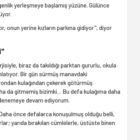
ergenlik yerleşmeye başlamış yüzüne. Gülünce
üyor.
r, onun yerine kızların parkına gidiyor", diyor
i"
jisiyle, biraz da takıldığı parktan gururlu, okula
anlatıyor. Bir gün sürmüş manavdaki
atrondan kulağından çekerek götürmüş
aha da gitmemiş bizimki… Bu defa kulağıma daha
ı denemeye devam ediyorum.
 Daha önce defalarca konuşulmuş olduğu belli,
orlar; yarıda bırakılan cümlelerle, üstüste binen