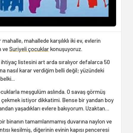
mahalle, mahallede karşılıklı iki ev, evlerin
n ve
Suriyeli çocuklar
konuşuyoruz.
tiyaç listesini art arda sıralıyor defalarca 50
na nasıl karar verdiğim belli değil; yüzündeki
elki...
ocuklarla meşgulüm aslında. O savaş görmüş
 çekmek istiyor dikkatimi. Bense bir yandan boy
yandan yaşadıkları evlere bakıyorum. Uzaktan…
ış bir binanın tamamlanmamış duvarına naylon ve
tısı kesilmiş, diğerinin evinin kapısı penceresi