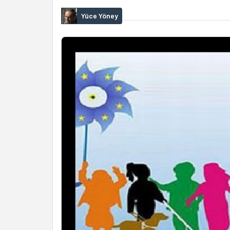
Yüce Yöney