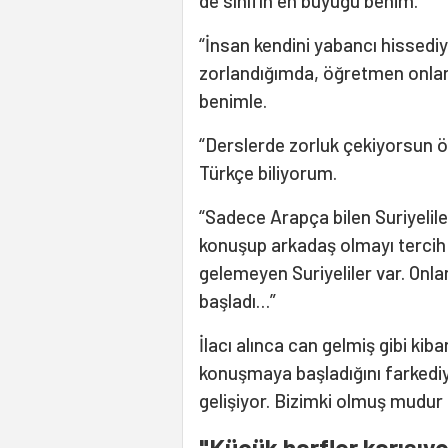
de sınıfın en büyüğü benim.
“İnsan kendini yabancı hissedi
zorlandığımda, öğretmen onlar
benimle.
“Derslerde zorluk çekiyorsun ö
Türkçe biliyorum.
“Sadece Arapça bilen Suriyelil
konuşup arkadaş olmayı tercih
gelemeyen Suriyeliler var. Onla
başladı…”
İlacı alınca can gelmiş gibi ki
konuşmaya başladığını farkediy
gelişiyor. Bizimki olmuş mudu
"Küçük harfler karışıyo