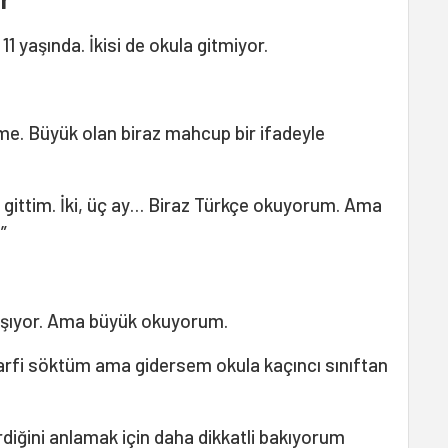
 11 yaşında. İkisi de okula gitmiyor.
e. Büyük olan biraz mahcup bir ifadeyle
a gittim. İki, üç ay… Biraz Türkçe okuyorum. Ama
”
ışıyor. Ama büyük okuyorum.
arfi söktüm ama gidersem okula kaçıncı sınıftan
diğini anlamak için daha dikkatli bakıyorum