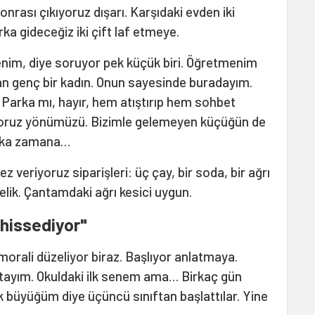
 sonrası çıkıyoruz dışarı. Karşıdaki evden iki
ka gideceğiz iki çift laf etmeye.
enim, diye soruyor pek küçük biri. Öğretmenim
lan genç bir kadın. Onun sayesinde buradayım.
 Parka mı, hayır, hem atıştırıp hem sohbet
yoruz yönümüzü. Bizimle gelemeyen küçüğün de
aşka zamana…
 veriyoruz siparişleri: üç çay, bir soda, bir ağrı
lik. Çantamdaki ağrı kesici uygun.
 hissediyor"
morali düzeliyor biraz. Başlıyor anlatmaya.
ftayım. Okuldaki ilk senem ama… Birkaç gün
ok büyüğüm diye üçüncü sınıftan başlattılar. Yine