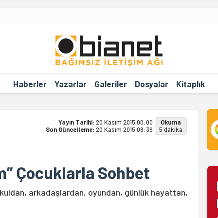
Haberler
Yazarlar
Galeriler
Dosyalar
Kitaplık
Yayın Tarihi:
20 Kasım 2015 00:00
Okuma
Son Güncelleme:
20 Kasım 2015 08:39
5 dakika
im” Çocuklarla Sohbet
 Okuldan, arkadaşlardan, oyundan, günlük hayattan,