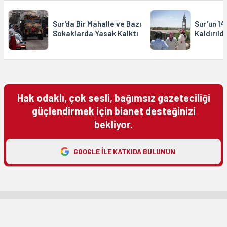
Sur'da Bir Mahalle ve Bazı
Sur’un 1
Sokaklarda Yasak Kalktı
Kaldırıldı
Hak odaklı, çok sesli, bağımsız gazeteciliği
güçlendirmek için bianet desteğinizi
bekliyor.
GOOGLE ILE KATKIDA BULUNUN