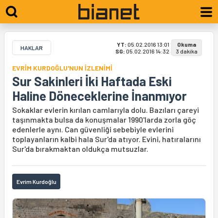
YT:
05.02.2016 13:01
Okuma
HAKLAR
SG:
05.02.2016 14:32
3 dakika
EVRİM KURDOĞLU'NUN İZLENİMİ
Sur Sakinleri İki Haftada Eski
Haline Döneceklerine İnanmıyor
Sokaklar evlerin kırılan camlarıyla dolu. Bazıları çareyi
taşınmakta bulsa da konuşmalar 1990'larda zorla göç
edenlerle aynı. Can güvenliği sebebiyle evlerini
toplayanların kalbi hala Sur'da atıyor. Evini, hatıralarını
Sur'da bırakmaktan oldukça mutsuzlar.
Evrim Kurdoğlu