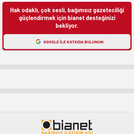
Hak odaklı, çok sesli, bağımsız gazeteciliği
güçlendirmek için bianet desteğinizi
bekliyor.
GOOGLE ILE KATKIDA BULUNUN