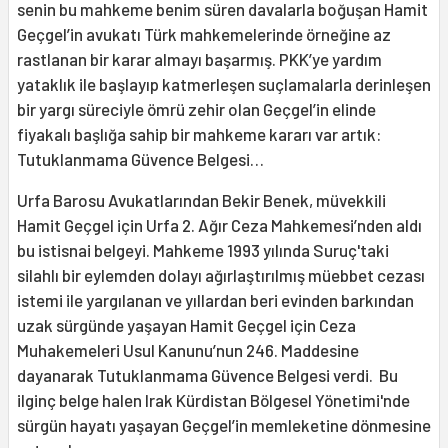
senin bu mahkeme benim süren davalarla boğuşan Hamit
Geçgel’in avukatı Türk mahkemelerinde örneğine az
rastlanan bir karar almayı başarmış. PKK’ye yardım
yataklık ile başlayıp katmerleşen suçlamalarla derinleşen
bir yargı süreciyle ömrü zehir olan Geçgel’in elinde
fiyakalı başlığa sahip bir mahkeme kararı var artık:
Tutuklanmama Güvence Belgesi…
Urfa Barosu Avukatlarından Bekir Benek, müvekkili
Hamit Geçgel için Urfa 2. Ağır Ceza Mahkemesi’nden aldı
bu istisnai belgeyi. Mahkeme 1993 yılında Suruç'taki
silahlı bir eylemden dolayı ağırlaştırılmış müebbet cezası
istemi ile yargılanan ve yıllardan beri evinden barkından
uzak sürgünde yaşayan Hamit Geçgel için Ceza
Muhakemeleri Usul Kanunu’nun 246. Maddesine
dayanarak Tutuklanmama Güvence Belgesi verdi. Bu
ilginç belge halen Irak Kürdistan Bölgesel Yönetimi'nde
sürgün hayatı yaşayan Geçgel’in memleketine dönmesine