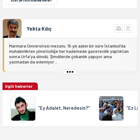
özel yetkili mahkemeler
Yekta Kılıç
Marmara Üniversitesi mezunu. 15 yılı aşkın bir süre İstanbul'da
muhabirlikten yöneticiliğe her kademede gazetecilik yaptıktan
sonra Urfa'ya döndü. Şimdilerde çobanlık yapıyor ama
yazmadan da edemiyor....
ilgili haberler
"Ey Adalet, Neredesin?"
"Ez Li