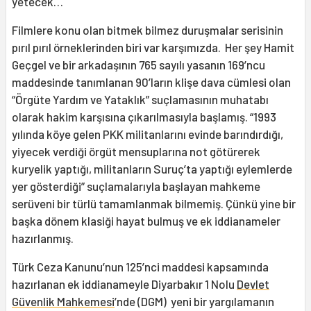
yetecek…
Filmlere konu olan bitmek bilmez duruşmalar serisinin
pırıl pırıl örneklerinden biri var karşımızda. Her şey Hamit
Geçgel ve bir arkadaşının 765 sayılı yasanın 169’ncu
maddesinde tanımlanan 90’ların klişe dava cümlesi olan
“Örgüte Yardım ve Yataklık” suçlamasının muhatabı
olarak hakim karşısına çıkarılmasıyla başlamış. “1993
yılında köye gelen PKK militanlarını evinde barındırdığı,
yiyecek verdiği örgüt mensuplarına not götürerek
kuryelik yaptığı, militanların Suruç’ta yaptığı eylemlerde
yer gösterdiği” suçlamalarıyla başlayan mahkeme
serüveni bir türlü tamamlanmak bilmemiş. Çünkü yine bir
başka dönem klasiği hayat bulmuş ve ek iddianameler
hazırlanmış.
Türk Ceza Kanunu’nun 125’nci maddesi kapsamında
hazırlanan ek iddianameyle Diyarbakır 1 Nolu
Devlet
Güvenlik Mahkemesi
’nde (DGM) yeni bir yargılamanın