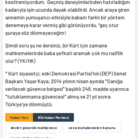
kestiremiyordum. Geçmiş deneyimlerinden hatırladığım
kadarıyla işin ucunda dayak olabilirdi. Ancak araya giren
annemin yumuşatıcı etkisiyle babam farklı bir yöntem
denemeye karar vermiş gibi görünüyordu, “geç otur
şuraya söz dövmeyeceğim!
Şimdi soru şu ne dersiniz, bir Kürt için zamane
mahkemelerinde baba şefkati aramak çok mu naiflik
olur? (YK/HK)
* Kürt siyasetçi, eski Demokrasi Partisi'nin (DEP) Genel
Başkanı Yaşar Kaya, 2014 yılının nisan ayında "Sanığa
verilecek güvence belgesi" başlıklı 246. madde uyarınca
"tutuklanmama güvencesi" almış ve 21 yıl sonra
Türkiye'ye dönmüştü.
Haber Yeri
BİA Haber Merkezi
devlet güvenlik mahkemesi
ceza muhakemeleri kanunu