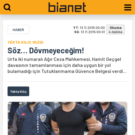
YT:
13.11.2015 00:00
Okuma
HABER
SG:
13.11.2015 00:01
4 dakika
YEKTA KILIÇ YAZDI
Söz… Dövmeyeceğim!
Urfa iki numaralı Ağır Ceza Mahkemesi, Hamit Geçgel
davasının tamamlanması için daha uygun bir yol
bulamadığı için Tutuklanmama Güvence Belgesi verdi...
Yekta Kılıç