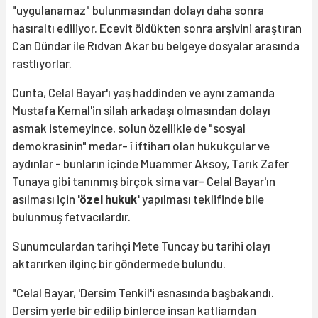
"uygulanamaz" bulunmasından dolayı daha sonra
hasıraltı ediliyor. Ecevit öldükten sonra arşivini araştıran
Can Dündar
ile
Rıdvan Akar
bu belgeye dosyalar arasında
rastlıyorlar.
Cunta, Celal Bayar'ı yaş haddinden ve aynı zamanda
Mustafa Kemal'in silah arkadaşı olmasından dolayı
asmak istemeyince, solun özellikle de "sosyal
demokrasinin" medar- î iftiharı olan hukukçular ve
aydınlar - bunların içinde Muammer Aksoy, Tarık Zafer
Tunaya gibi tanınmış birçok sima var-
Celal Bayar'ın
asılması için
'özel hukuk'
yapılması teklifinde bile
bulunmuş fetvacılardır.
Sunumculardan tarihçi Mete Tuncay bu tarihi olayı
aktarırken ilginç bir göndermede bulundu.
"Celal Bayar, 'Dersim Tenkil'i esnasında başbakandı.
Dersim yerle bir edilip binlerce insan katliamdan