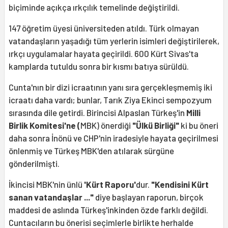
biçiminde açıkça ırkçılık temelinde değiştirildi.
147 öğretim üyesi üniversiteden atıldı. Türk olmayan
vatandaşların yaşadığı tüm yerlerin isimleri değiştirilerek,
ırkçı uygulamalar hayata geçirildi. 600 Kürt Sivas'ta
kamplarda tutuldu sonra bir kısmı batıya sürüldü.
Cunta'nın bir dizi icraatının yanı sıra gerçekleşmemiş iki
icraatı daha vardı; bunlar, Tarık Ziya Ekinci sempozyum
sırasında dile getirdi. Birincisi Alpaslan Türkeş'in
Milli
Birlik Komitesi'ne (
MBK)
önerdiği
"Ülkü Birliği"
ki bu öneri
daha sonra İnönü ve CHP'nin iradesiyle hayata geçirilmesi
önlenmiş ve Türkeş MBK'den atılarak sürgüne
gönderilmişti.
İkincisi MBK'nin ünlü
'Kürt Raporu'
dur.
"Kendisini Kürt
sanan vatandaşlar ..."
diye başlayan raporun, birçok
maddesi de aslında Türkeş'inkinden özde farklı değildi.
Cuntacıların bu önerisi seçimlerle birlikte herhalde