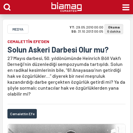
YT:
29.05.2010 00:00
Okuma
MEDYA
SG:
31.10.2013 00:05
6 dakika
CEMALETTİN EFE’DEN
Solun Askeri Darbesi Olur mu?
27 Mayıs darbesi, 50. yıldönümünde Heinrich Böll Vakfı
Derneği’nin düzenlediği sempozyumda tartışıldı. Solun
en radikal kesimlerinin bile, “61 Anayasası’nın getirdiği
hak ve özgürlükler…” diyerek bir nevi meşruluk
kazandırdığı darbe gerçekten özgürlük getirdi mi? Ya da
şöyle sormalı; cuntacılar hak ve özgürlüklerden yana
olabilir mi?
Cemalettin Efe