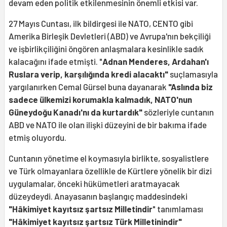
devam eden politik etkilenmesinin önemli etkisi var.
27 Mayıs Cuntası, ilk bildirgesi ile NATO, CENTO gibi
Amerika Birleşik Devletleri (ABD) ve Avrupa'nın bekçiliği
ve işbirlikçiliğini öngören anlaşmalara kesinlikle sadık
kalacağını ifade etmişti. "
Adnan Menderes, Ardahan'ı
Ruslara verip, karşılığında kredi alacaktı"
suçlamasıyla
yargılanırken Cemal Gürsel buna dayanarak
"Aslında biz
sadece ülkemizi korumakla kalmadık, NATO'nun
Güneydoğu Kanadı'nı da kurtardık"
sözleriyle cuntanın
ABD ve NATO ile olan ilişki düzeyini de bir bakıma ifade
etmiş oluyordu.
Cuntanın yönetime el koymasıyla birlikte, sosyalistlere
ve Türk olmayanlara özellikle de Kürtlere yönelik bir dizi
uygulamalar, önceki hükümetleri aratmayacak
düzeydeydi. Anayasanın başlangıç maddesindeki
"Hâkimiyet kayıtsız şartsız Milletindir
" tanımlaması
"Hâkimiyet kayıtsız şartsız Türk Milletinindir"