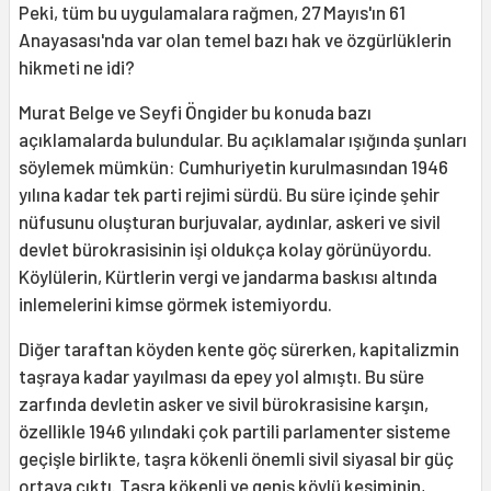
Peki, tüm bu uygulamalara rağmen, 27 Mayıs'ın 61
Anayasası'nda var olan temel bazı hak ve özgürlüklerin
hikmeti ne idi?
Murat Belge ve Seyfi Öngider bu konuda bazı
açıklamalarda bulundular. Bu açıklamalar ışığında şunları
söylemek mümkün: Cumhuriyetin kurulmasından 1946
yılına kadar tek parti rejimi sürdü. Bu süre içinde şehir
nüfusunu oluşturan burjuvalar, aydınlar, askeri ve sivil
devlet bürokrasisinin işi oldukça kolay görünüyordu.
Köylülerin, Kürtlerin vergi ve jandarma baskısı altında
inlemelerini kimse görmek istemiyordu.
Diğer taraftan köyden kente göç sürerken, kapitalizmin
taşraya kadar yayılması da epey yol almıştı. Bu süre
zarfında devletin asker ve sivil bürokrasisine karşın,
özellikle 1946 yılındaki çok partili parlamenter sisteme
geçişle birlikte, taşra kökenli önemli sivil siyasal bir güç
ortaya çıktı. Taşra kökenli ve geniş köylü kesiminin,