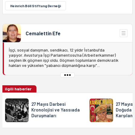
Heinrich Böll Stiftung Derneği
Cemalettin Efe
İşçi, sosyal danışman, sendikacı, 12 yıldır İstanbul'da
yaşıyor. Avusturya İşçi Parlamentosu’na (Arbeiterkammer)
seçilen ilk göçmen işçi oldu. Göçmen toplumların demokratik
hakları ve yükselen "yabancı düşmanlığına karşı"...
ilgili haberler
27 Mayıs Darbesi
27 Mayıs 
Kronolojisi ve Yassıada
Doğuda K
Duruşmaları
Karşılanm