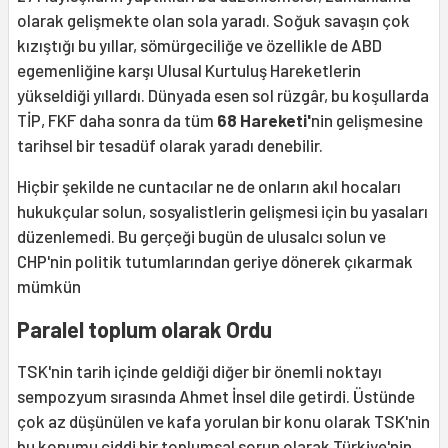
olarak gelişmekte olan sola yaradı. Soğuk savaşın çok
kızıştığı bu yıllar, sömürgeciliğe ve özellikle de ABD
egemenliğine karşı Ulusal Kurtuluş Hareketlerin
yükseldiği yıllardı. Dünyada esen sol rüzgâr, bu koşullarda
TİP, FKF daha sonra da tüm
68 Hareketi'
nin gelişmesine
tarihsel bir tesadüf olarak yaradı denebilir.
Hiçbir şekilde ne cuntacılar ne de onların akıl hocaları
hukukçular solun, sosyalistlerin gelişmesi için bu yasaları
düzenlemedi. Bu gerçeği bugün de ulusalcı solun
ve
CHP'nin politik tutumlarından geriye dönerek çıkarmak
mümkün
Paralel toplum olarak Ordu
TSK'nin tarih içinde geldiği diğer bir önemli noktayı
sempozyum sırasında Ahmet İnsel dile getirdi. Üstünde
çok az düşünülen ve kafa yorulan bir konu olarak TSK'nin
bu konumu ciddi bir toplumsal sorun olarak Türkiye'nin