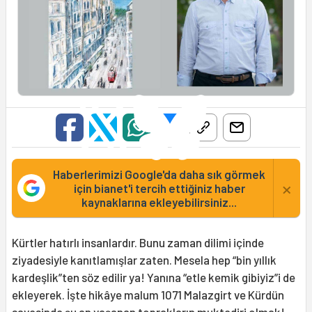
Haberlerimizi Google'da daha sık görmek
×
için bianet'i tercih ettiğiniz haber
kaynaklarına ekleyebilirsiniz...
Kürtler hatırlı insanlardır. Bunu zaman dilimi içinde
ziyadesiyle kanıtlamışlar zaten. Mesela hep “bin yıllık
kardeşlik”ten söz edilir ya! Yanına “etle kemik gibiyiz”i de
ekleyerek. İşte hikâye malum 1071 Malazgirt ve Kürdün
sayesinde şu an yaşanan toprakların muktediri olmak!