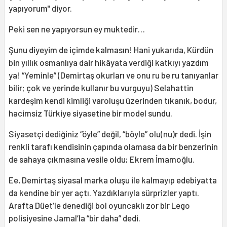
yapıyorum" diyor.
Peki sen ne yapıyorsun ey muktedir…
Şunu diyeyim de içimde kalmasın! Hani yukarıda, Kürdün
bin yıllık osmanlıya dair hikâyata verdiği katkıyı yazdım
ya! “Yeminle” (Demirtaş okurları ve onu ru be ru tanıyanlar
bilir; çok ve yerinde kullanır bu vurguyu) Selahattin
kardeşim kendi kimliği varoluşu üzerinden tıkanık, bodur,
hacimsiz Türkiye siyasetine bir model sundu.
Siyasetçi dediğiniz “öyle” değil, “böyle” olu(nu)r dedi. İşin
renkli tarafı kendisinin çapında olamasa da bir benzerinin
de sahaya çıkmasına vesile oldu; Ekrem İmamoğlu.
Ee, Demirtaş siyasal marka oluşu ile kalmayıp edebiyatta
da kendine bir yer açtı. Yazdıklarıyla sürprizler yaptı.
Arafta Düet’le denediği bol oyuncaklı zor bir Lego
polisiyesine Jamal’la “bir daha” dedi.