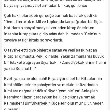
bu yazıyı yazmaya oturmadan bir kaç gün önce!
Çok haklı olarak bir gerçeğe parmak basarak dedi ki;
“Demirtaş artık etkili ve toplumda karşılığı olan bir figür.
Hatırlarsın sosyal medya üzerinden kitap önerirken
insanlar kitapçılara gidip adını dahi bilmeden ‘Selo’nun
tavsiye ettiği’ kitabı soruyorlardı.
O tavsiye etti diye binlerce satan ve yeni baskı yapan
kitaplar olmuştu. Peki, o halde! Yakın zamanlarda büyük
bir felakete uğrayan Diyarbakır / Amed sokaklarının halini
yazsa Selahattin”
Evet, yazsa ne olur sahi! E, yazıyor elbette. Kitaplarının
kimi bölümlerinde şahsiyetler ve mekânlar üzerinden
kimi ara nağmeler döktürüyor “yeminle” ya! Anlaşılan
kesmiyor. Hazır içerdeyken belki de çıkmaya ramak
kalmışken! Bir “Diyarbekir Küçeleri” olur mu? Olur, neden
olmasın!