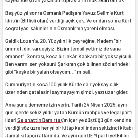
Beş yüz yıl sonra Osmanlı Padişahı Yavuz Selim’e Kürt
İdris’in (Bitlisli olan) verdiği açık çek. Ve ondan sonra Kürt
coğrafyası sakinlerinin Osmanlı’nın yareni olması.
Geldik Lozan’a, 20. Yüzyılın ilk çeyreğine. Madem “bir
ümmet, din kardeşiyiz. Bizim temsiliyetimiz de sana
emanet”. Sonrası, koca bir inkâr. Kapkara bir yoksayıcılık.
Ben varım, sen yoksun! Şarkının çok bilinen sözlerindeki
gibi “keşke bir yalan olsaydım…” misali.
Cumhuriyetin koca 100 yıllık Kürde dair yoksayıcılık
üzerinden çetelesini saymayayım şimdi, yazı uzar gider.
Ama şunu dememe izin verin. Tarih 24 Nisan 2025, aynı
gün içerde sekiz yıldır yatan Kürdün mahpus ve legal parti
lideri
Selahattin Demirtaş
’ın içeriye düştüğü gün kendine
verdiği söz üzre her yıl bir kitap kabilinden sekizinci kitabı
Jamal
kitapçı raflarında. Ve aynı gün DEM parti yetkilileri