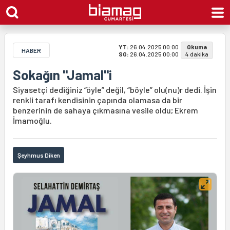
YT:
26.04.2025 00:00
Okuma
HABER
SG:
26.04.2025 00:00
4 dakika
Sokağın "Jamal"i
Siyasetçi dediğiniz “öyle” değil, “böyle” olu(nu)r dedi. İşin
renkli tarafı kendisinin çapında olamasa da bir
benzerinin de sahaya çıkmasına vesile oldu; Ekrem
İmamoğlu.
Şeyhmus Diken