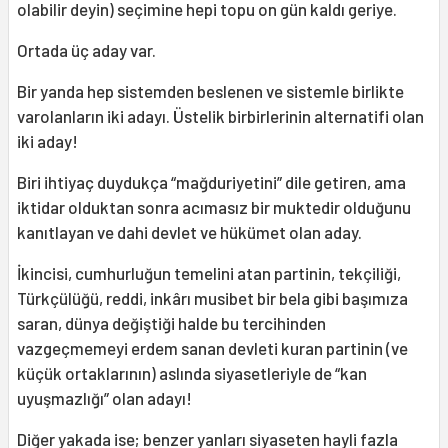
olabilir deyin) seçimine hepi topu on gün kaldı geriye.
Ortada üç aday var.
Bir yanda hep sistemden beslenen ve sistemle birlikte
varolanların iki adayı. Üstelik birbirlerinin alternatifi olan
iki aday!
Biri ihtiyaç duydukça “mağduriyetini” dile getiren, ama
iktidar olduktan sonra acımasız bir muktedir olduğunu
kanıtlayan ve dahi devlet ve hükümet olan aday.
İkincisi, cumhurluğun temelini atan partinin, tekçiliği,
Türkçülüğü, reddi, inkârı musibet bir bela gibi başımıza
saran, dünya değiştiği halde bu tercihinden
vazgeçmemeyi erdem sanan devleti kuran partinin (ve
küçük ortaklarının) aslında siyasetleriyle de “kan
uyuşmazlığı” olan adayı!
Diğer yakada ise; benzer yanları siyaseten hayli fazla