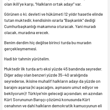
olan ikili’ye karşı, “Halkların ortak adayı” var.
Görünen o ki; devleti ve hükümeti 12 yıldır hasetle elinde
tutan muktedir, kendisinin ısrarla “Başkanlık” dediği
Cumhurbaşkanlığı makamına oturacak. Yani muradı
olacak, muradına erecek.
Benim derdim hiç değilse birinci turda bu muradın
gerçekleşmemesi.
Hadi bir tahmin yürütelim.
Muktedir ilk turda artı eksi yüzde 45 bandında seyreder.
Diğer aday olan benzeri yüzde 35-40 aralığında
seyrederse, ikisine muhalif halkların adayı da yüzde on
barajını aşarsa (ki aşacağını, aşmasını umut ediyor ve
bekliyorum)! Türkiye’nin geleceği açısından; en azından
Kürt Sorununun Barışçı çözümü konusunda Kürt
cenahının ve dahi halkların demokratik kamuoyunun eli