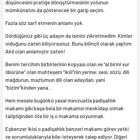
düşüncesini pratiğe dönüştürmesinin yolunun
mümkünatını da gösterecek bir garip seçim.
Fazla söz sarf etmenin anlamı yok.
Gördüğünüz gibi üç adayın da ismini zikretmedim. Kimler
olduğunu zaten biliyorsunuz. Bunu bilinçli olarak yaptım.
Akil olan anlamıştır zaten!
Benim tercihim birbirlerinin kopyası olan ve “al birini vur
öbürüne” olan muhteşem “ikili”nin yerine; sesi, sözü, dili
mağdurun, mazlumun dili olan adaydan, yani
“bizim”kinden yana…
Hem mesele bugünkü yasal mevzuatla padişahlık
makamı gibi başa bela bir makamın mevkidaşı olmak
talipliğinden öte bir iş o makama soyunmak.
Eşbenzer ikisi o padişahlık benzeri makamı görev yetki
ve sorumluluklarıyla bile-isteyerek talep ediyor. Diğeri