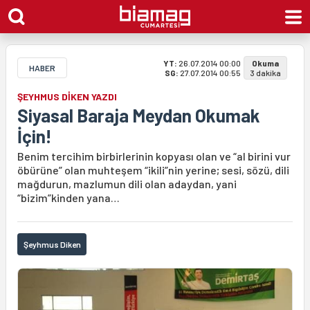
YT:
26.07.2014 00:00
Okuma
HABER
SG:
27.07.2014 00:55
3 dakika
ŞEYHMUS DİKEN YAZDI
Siyasal Baraja Meydan Okumak
İçin!
Benim tercihim birbirlerinin kopyası olan ve “al birini vur
öbürüne” olan muhteşem “ikili”nin yerine; sesi, sözü, dili
mağdurun, mazlumun dili olan adaydan, yani
“bizim”kinden yana…
Şeyhmus Diken