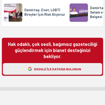
Demirtaş'
Demirtaş: Evet, LGBTİ
Selam ve
Bireyler İçin Risk Alıyoruz
Belgesi
Hak odaklı, çok sesli, bağımsız gazeteciliği
güçlendirmek için bianet desteğinizi
bekliyor.
GOOGLE ILE KATKIDA BULUNUN