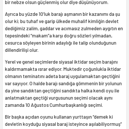
bir nebze olsun güçlenmiş olur diye düşünüyorum.
Ayrıca bu yüzde 10’luk barajı aşmanın bir kazanımı da şu
olur ki; bu tuhaf ve garip ülkede muhalif kimliğin devlet
dediğimiz zalim, gaddar ve acımasız zulmeden aygıtın en
tepesindeki “makam”a karşı doğru sözleri yılmadan,
cesurca söyleyen birinin adaylığı ile talip olunduğunun
dillendirilişi olur.
Yerel ve genel seçimlerde siyasal iktidar seçim barajını
kaldırmamakta ısrar ediyor. Muktedir çoğunlukla iktidar
olmanın teminatını adeta baraj uygulamaktan geçtiğini
var sayıyor. O halde barajı sandığa gömmenin bir yolunun
da yine sandıktan geçtiğini sandıkta halka kendi oyu ile
anlatmaktan geçtiği vurgusunun seçimi olacak aynı
zamanda 10 Ağustos Cumhurbaşkanlığı seçimi.
Bir başka açıdan oyunu kullanan yurttaşın “demek ki
devletin koyduğu siyasal baraj isteyince aşılabiliyormuş”