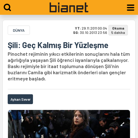
YT:
29.11.2011 00:04
Okuma
DÜNYA
SG:
30.10.2013 23:56
5 dakika
Şili: Geç Kalmış Bir Yüzleşme
Pinochet rejiminin yıkıcı etkilerinin sonuçlarını hala tüm
ağırlığıyla yaşayan Şili öğrenci isyanlarıyla çalkalanıyor.
Baskı rejimiyle bir itaat toplumuna dönüşen Şili'nin
buzlarını Camila gibi karizmatik önderleri olan gençler
eritmeye başladı.
Aykan Sever