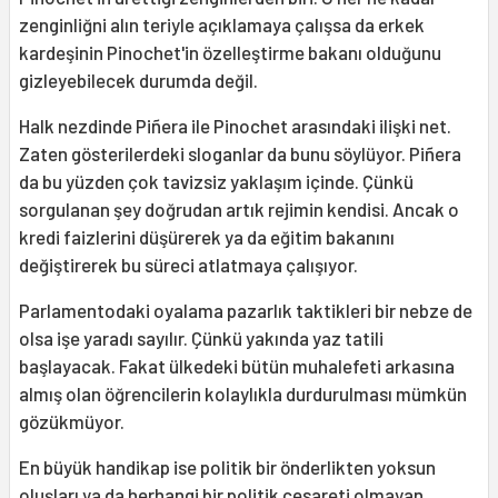
zenginliğni alın teriyle açıklamaya çalışsa da erkek
kardeşinin Pinochet'in özelleştirme bakanı olduğunu
gizleyebilecek durumda değil.
Halk nezdinde Piñera ile Pinochet arasındaki ilişki net.
Zaten gösterilerdeki sloganlar da bunu söylüyor. Piñera
da bu yüzden çok tavizsiz yaklaşım içinde. Çünkü
sorgulanan şey doğrudan artık rejimin kendisi. Ancak o
kredi faizlerini düşürerek ya da eğitim bakanını
değiştirerek bu süreci atlatmaya çalışıyor.
Parlamentodaki oyalama pazarlık taktikleri bir nebze de
olsa işe yaradı sayılır. Çünkü yakında yaz tatili
başlayacak. Fakat ülkedeki bütün muhalefeti arkasına
almış olan öğrencilerin kolaylıkla durdurulması mümkün
gözükmüyor.
En büyük handikap ise politik bir önderlikten yoksun
oluşları ya da herhangi bir politik cesareti olmayan