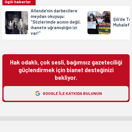
ilgili haberler
Allende'nin darbecilere
meydan okuyuşu:
Şili'de T
"Sözlerimde acının değil,
Muhalefe
ihanete uğramışlığın izi
var!"
Hak odaklı, çok sesli, bağımsız gazeteciliği
güçlendirmek için bianet desteğinizi
bekliyor.
GOOGLE ILE KATKIDA BULUNUN