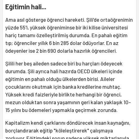
Eğitimin hali...
Ama asıl gösterge öğrenci hareketi. Şili'de ortaöğrenimin
yüzde 55'i, yüksek öğreniminse bir iki kilise üniversitesi
hariç tamamı özelleştirilmiş durumda. En pahalı eğitim
tıp; öğrenciler yıllık 6 bin 285 dolar ödüyorlar. En az
ödeyenler ise 2 bin 690 dolarla hazırlık öğrencileri.
Şilili her beş aileden sadece biri bu harçları ödeyecek
durumda. Şili ayrıca hali hazırda OECD ülkeleri içinde
eğitimin en pahalı olduğu ülkelerden birisi. Aileler
çocuklarını okutmak için banka kredilerine muhtaç.
Yüksek kredi faizleriyle birlikte herhangi bir öğrenci,
mezun olduktan sonra yaşamının geri kalan yaklaşık 10-
15 yılını bu ödemeleri yapmakla geçirmek zorunda.
Kapitalizm kendi çarklarını döndürecek insan kaynağını,
borçlandırarak eğitip "köleleştirerek" çalışmaya
zorluyor. Eğitimdeki sorun sadece yüksek miktarlarıyla