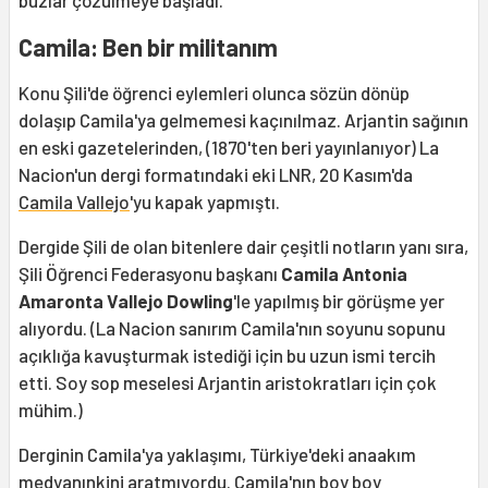
Camila: Ben bir militanım
Konu Şili'de öğrenci eylemleri olunca sözün dönüp
dolaşıp Camila'ya gelmemesi kaçınılmaz. Arjantin sağının
en eski gazetelerinden, (1870'ten beri yayınlanıyor) La
Nacion'un dergi formatındaki eki LNR, 20 Kasım'da
Camila Vallejo
'yu kapak yapmıştı.
Dergide Şili de olan bitenlere dair çeşitli notların yanı sıra,
Şili Öğrenci Federasyonu başkanı
Camila Antonia
Amaronta Vallejo Dowling
'le yapılmış bir görüşme yer
alıyordu. (La Nacion sanırım Camila'nın soyunu sopunu
açıklığa kavuşturmak istediği için bu uzun ismi tercih
etti. Soy sop meselesi Arjantin aristokratları için çok
mühim.)
Derginin Camila'ya yaklaşımı, Türkiye'deki anaakım
medyanınkini aratmıyordu. Camila'nın boy boy