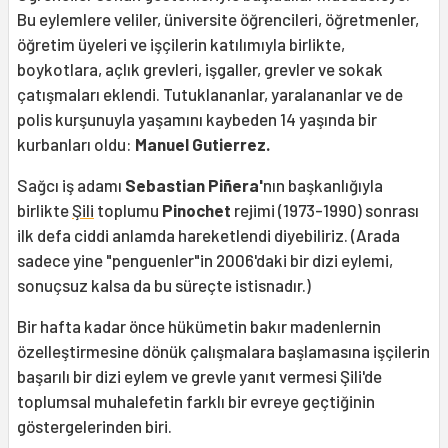
Bu eylemlere veliler, üniversite öğrencileri, öğretmenler,
öğretim üyeleri ve işçilerin katılımıyla birlikte,
boykotlara, açlık grevleri, işgaller, grevler ve sokak
çatışmaları eklendi. Tutuklananlar, yaralananlar ve de
polis kurşunuyla yaşamını kaybeden 14 yaşında bir
kurbanları oldu:
Manuel Gutierrez.
Sağcı iş adamı
Sebastian Piñera'
nın başkanlığıyla
birlikte
Şili
toplumu
Pinochet
rejimi (1973-1990) sonrası
ilk defa ciddi anlamda hareketlendi diyebiliriz. (Arada
sadece yine "penguenler"in 2006'daki bir dizi eylemi,
sonuçsuz kalsa da bu süreçte istisnadır.)
Bir hafta kadar önce hükümetin bakır madenlernin
özelleştirmesine dönük çalışmalara başlamasına işçilerin
başarılı bir dizi eylem ve grevle yanıt vermesi Şili'de
toplumsal muhalefetin farklı bir evreye geçtiğinin
göstergelerinden biri.