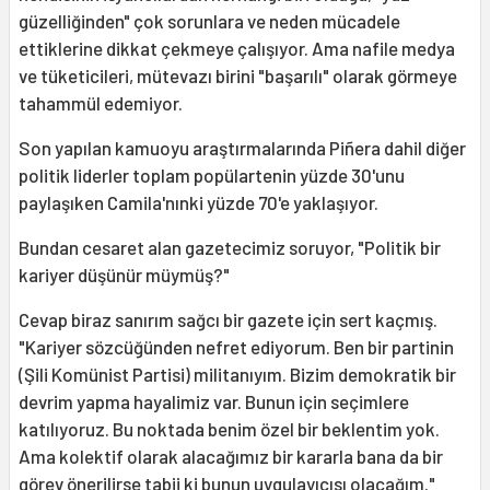
güzelliğinden" çok sorunlara ve neden mücadele
ettiklerine dikkat çekmeye çalışıyor. Ama nafile medya
ve tüketicileri, mütevazı birini "başarılı" olarak görmeye
tahammül edemiyor.
Son yapılan kamuoyu araştırmalarında Piñera dahil diğer
politik liderler toplam popülartenin yüzde 30'unu
paylaşıken Camila'nınki yüzde 70'e yaklaşıyor.
Bundan cesaret alan gazetecimiz soruyor, "Politik bir
kariyer düşünür müymüş?"
Cevap biraz sanırım sağcı bir gazete için sert kaçmış.
"Kariyer sözcüğünden nefret ediyorum. Ben bir partinin
(Şili Komünist Partisi) militanıyım. Bizim demokratik bir
devrim yapma hayalimiz var. Bunun için seçimlere
katılıyoruz. Bu noktada benim özel bir beklentim yok.
Ama kolektif olarak alacağımız bir kararla bana da bir
görev önerilirse tabii ki bunun uygulayıcısı olacağım."