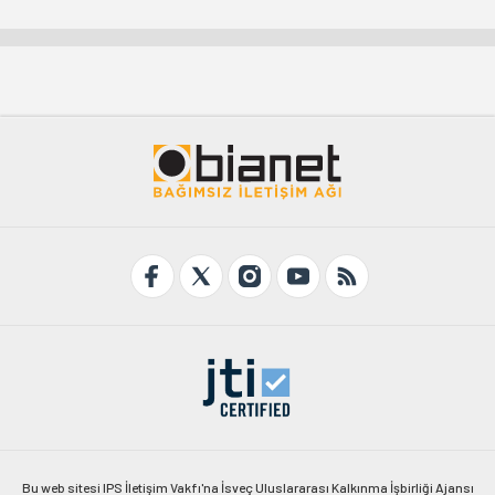
Bu web sitesi IPS İletişim Vakfı'na İsveç Uluslararası Kalkınma İşbirliği Ajansı