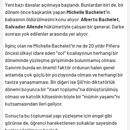
Yeni bazı davalar açılmaya başlandı. Bunlardan biri de, bir
dönem önce başkanlık yapan
Michelle Bachelet'
in
babasının öldürülmesini konu alıyor.
Alberto Bachelet,
Salvador Allende
hükümetiyle çalışan bir general. Darbe
sonrası yok edilenler arasında yer alıyor.
İlginç olan ne Michelle Bachelet'in ne de 20 yıldır Piñera
öncesi ülkeyi idare eden "sol" koalisyonun herhangi bir
döneminde yüzleşme girişiminde bulunmamış olması.
Sanırım bunda en önemli faktör ordunun halen genel
anlamda çok güçlü bir pozisyonda olması ve herhangi bir
tavize yanaşmaması. Bir diğeri ise Şili'nin diktatörlük
dönemi boyunca bir "itaat toplumu"na dönüştürülmüş
olması ve katolik kilisesinin böyle bir "mümin yaşamı"nı
kutsamasından ileri geliyor.
Sonuçta bu toplumsal yapı yüzleşme için engel gibi
görünse de, öğrenci hareketlenen sokaklar sayesinde
buzlar çözülmeye başladı.