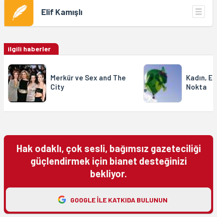
Elif Kamışlı
ilgili haberler
Merkür ve Sex and The
Kadın, E
City
Nokta
Hak odaklı, çok sesli, bağımsız gazeteciliği
güçlendirmek için bianet desteğinizi
bekliyor.
GOOGLE ILE KATKIDA BULUNUN