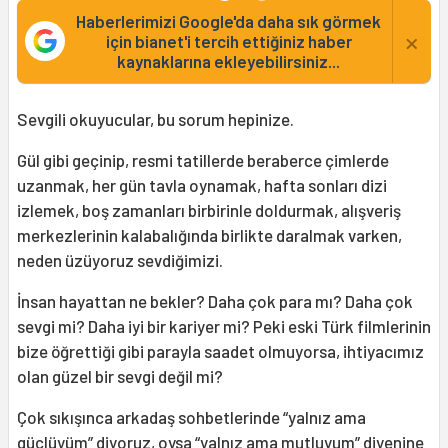
Haberlerimizi Google'da daha sık görmek
×
için bianet'i tercih ettiğiniz haber
kaynaklarına ekleyebilirsiniz...
Sevgili okuyucular, bu sorum hepinize.
Gül gibi geçinip, resmi tatillerde beraberce çimlerde
uzanmak, her gün tavla oynamak, hafta sonları dizi
izlemek, boş zamanları birbirinle doldurmak, alışveriş
merkezlerinin kalabalığında birlikte daralmak varken,
neden üzüyoruz sevdiğimizi.
İnsan hayattan ne bekler? Daha çok para mı? Daha çok
sevgi mi? Daha iyi bir kariyer mi? Peki eski Türk filmlerinin
bize öğrettiği gibi parayla saadet olmuyorsa, ihtiyacımız
olan güzel bir sevgi değil mi?
Çok sıkışınca arkadaş sohbetlerinde “yalnız ama
güçlüyüm” diyoruz, oysa “yalnız ama mutluyum” diyenine