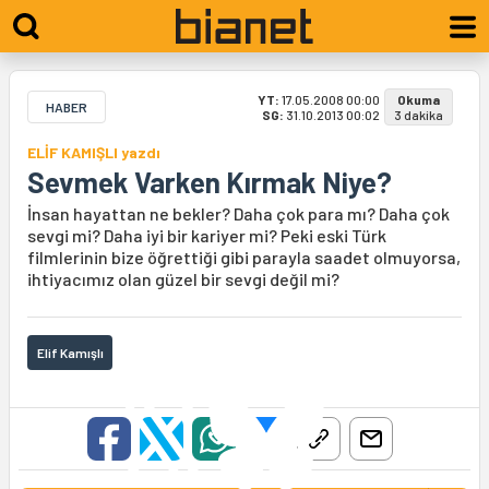
YT:
17.05.2008 00:00
Okuma
HABER
SG:
31.10.2013 00:02
3 dakika
ELİF KAMIŞLI yazdı
Sevmek Varken Kırmak Niye?
İnsan hayattan ne bekler? Daha çok para mı? Daha çok
sevgi mi? Daha iyi bir kariyer mi? Peki eski Türk
filmlerinin bize öğrettiği gibi parayla saadet olmuyorsa,
ihtiyacımız olan güzel bir sevgi değil mi?
Elif Kamışlı