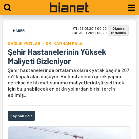
YT:
26.01.2017 00:00
Okuma
HABER
SG:
30.11.2022 00:20
12 dakika
SAĞLIK YAZILARI - DR. KAYIHAN PALA
Şehir Hastanelerinin Yüksek
Maliyeti Gizleniyor
Şehir hastanelerinde ortalama olarak yatak başına 287
m2 kapalı alan düşüyor. Bir hastanenin gerek yapım
gerekse de hizmet sunumu maliyetlerini yükseltmek
için bulunabilecek en etkin yollardan birisi tercih
edilmiş...
Kayıhan Pala