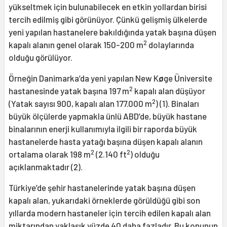
yükseltmek için bulunabilecek en etkin yollardan birisi
tercih edilmiş gibi görünüyor. Çünkü gelişmiş ülkelerde
yeni yapılan hastanelere bakıldığında yatak başına düşen
2
kapalı alanın genel olarak 150-200 m
dolaylarında
olduğu görülüyor.
Örneğin Danimarka’da yeni yapılan New K
ø
ge Üniversite
2
hastanesinde yatak başına 197 m
kapalı alan düşüyor
2
(Yatak sayısı 900, kapalı alan 177.000 m
) (1). Binaları
büyük ölçülerde yapmakla ünlü ABD’de, büyük hastane
binalarının enerji kullanımıyla ilgili bir raporda büyük
hastanelerde hasta yatağı başına düşen kapalı alanın
2
2
ortalama olarak 198 m
(2.140 ft
) olduğu
açıklanmaktadır (2).
Türkiye’de şehir hastanelerinde yatak başına düşen
kapalı alan, yukarıdaki örneklerde görüldüğü gibi son
yıllarda modern hastaneler için tercih edilen kapalı alan
miktarından yaklaşık yüzde 40 daha fazladır. Bu konunun