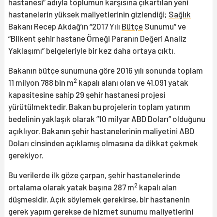
hastanesi” adıyla toplumun karşısına çıkartılan yeni
hastanelerin yüksek maliyetlerinin gizlendiği;
Sağlık
Bakanı Recep Akdağ’ın “2017 Yılı
Bütçe
Sunumu” ve
“Bilkent şehir hastane Örneği Paranın Değeri Analiz
Yaklaşımı” belgeleriyle bir kez daha ortaya çıktı.
Bakanın bütçe sunumuna göre 2016 yılı sonunda toplam
2
11 milyon 788 bin m
kapalı alanı olan ve 41.091 yatak
kapasitesine sahip 29 şehir hastanesi projesi
yürütülmektedir. Bakan bu projelerin toplam yatırım
bedelinin yaklaşık olarak “10 milyar ABD Doları” olduğunu
açıklıyor. Bakanın şehir hastanelerinin maliyetini ABD
Doları cinsinden açıklamış olmasına da dikkat çekmek
gerekiyor.
Bu verilerde ilk göze çarpan, şehir hastanelerinde
2
ortalama olarak yatak başına 287 m
kapalı alan
düşmesidir. Açık söylemek gerekirse, bir hastanenin
gerek yapım gerekse de hizmet sunumu maliyetlerini