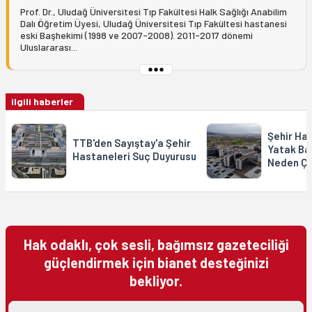
Prof. Dr., Uludağ Üniversitesi Tıp Fakültesi Halk Sağlığı Anabilim
Dalı Öğretim Üyesi, Uludağ Üniversitesi Tıp Fakültesi hastanesi
eski Başhekimi (1998 ve 2007-2008). 2011-2017 dönemi
Uluslararası...
ilgili haberler
Şehir Ha
TTB'den Sayıştay'a Şehir
Yatak Ba
Hastaneleri Suç Duyurusu
Neden Ço
Hak odaklı, çok sesli, bağımsız gazeteciliği
güçlendirmek için bianet desteğinizi
bekliyor.