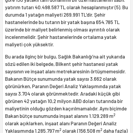
yatırım tutarı 40.498.587 TL olarak hesaplanmıştır (5). Bu
durumda 1 yatağın maliyeti 269.991 TL’dir. Şehir
hastanelerinde bu tutarın bir yatak başına 654.785 TL
üzerinde bir maliyet belirlenmiş olması ayrıntılı olarak
incelenmelidir. Şehir hastanelerinde ortalama yatak
maliyeti çok yüksektir.
Bu arada ilginç bir bulgu, Sağlık Bakanlığı’na ait yukarıda
sözü edilen iki belgede, Bilkent şehir hastanesi yatak
sayısının ve inşaat alanı metrekaresinin örtüşmemesidir.
Bakanın Bütçe sunumunda yatak sayısı 3.662 olarak
görünürken, Paranın Değeri Analiz Yaklaşımında yatak
sayısı 3.704 olarak görünmektedir. Aradaki küçük gibi
görünen 42 yatağın 10,2 milyon ABD doları tutarında bir
maliyetinin olduğu gözden kaçırılmamalıdır. Aynı biçimde
2
Bakan bütçe sunumunda inşaat alanını 1.129.289 m
olarak açıklarken, inşaat alanı Paranın Değeri Analiz
2
2
Yaklaşımında 1.285.797 m
olarak (156.508 m
daha fazla)