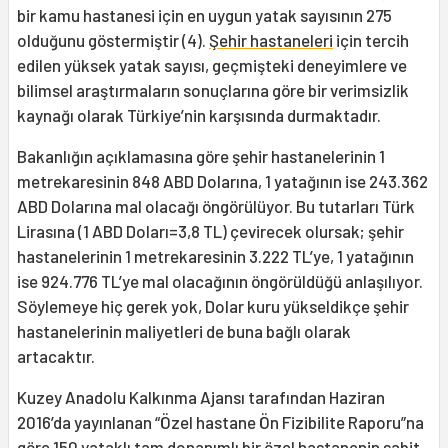
bir kamu hastanesi için en uygun yatak sayısının 275
olduğunu göstermiştir (4).
Şehir hastaneleri
için tercih
edilen yüksek yatak sayısı, geçmişteki deneyimlere ve
bilimsel araştırmaların sonuçlarına göre bir verimsizlik
kaynağı olarak Türkiye’nin karşısında durmaktadır.
Bakanlığın açıklamasına göre şehir hastanelerinin 1
metrekaresinin 848 ABD Dolarına, 1 yatağının ise 243.362
ABD Dolarına mal olacağı öngörülüyor. Bu tutarları Türk
Lirasına (1 ABD Doları=3,8 TL) çevirecek olursak; şehir
hastanelerinin 1 metrekaresinin 3.222 TL’ye, 1 yatağının
ise 924.776 TL’ye mal olacağının öngörüldüğü anlaşılıyor.
Söylemeye hiç gerek yok, Dolar kuru yükseldikçe şehir
hastanelerinin maliyetleri de buna bağlı olarak
artacaktır.
Kuzey Anadolu Kalkınma Ajansı tarafından Haziran
2016’da yayınlanan “Özel hastane Ön Fizibilite Raporu”na
göre 150 yataklı tam donanımlı bir özel hastanenin sabit