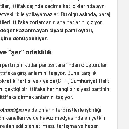
tiler, ittifak dışında seçime katıldıklarında aynı
etvekili bile yollayamazlar. Bu olgu aslında, baraj
leri ittifaka zorlamanın ana hatlarını çiziyor.
a değer kazanmayan siyasi parti oyları,
liğine dönüşebiliyor.
 ve “şer” odaklılık
parti için iktidar partisi tarafından oluşturulan
ittifaka giriş anlamını taşıyor. Buna karşılık
okratik Partisi ve / ya da (CHP) Cumhuriyet Halk
 çektiği bir ittifaka her hangi bir siyasi partinin
 ittifaka girmek anlamını taşıyor.
i olmadığını
ve de onların teröristlerle işbirliği
yon kanalları ve de havuz medyasında en yetkili
 ilan edilip anlatılması, tartışma ve haber