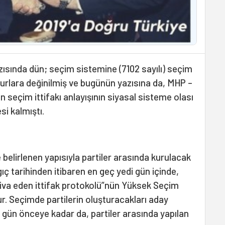
yazısında dün; seçim sistemine (7102 sayılı) seçim
burlara değinilmiş ve bugünün yazısına da, MHP –
seçim ittifakı anlayışının siyasal sisteme olası
si kalmıştı.
elirlenen yapısıyla partiler arasında kurulacak
ıç tarihinden itibaren en geç yedi gün içinde,
htiva eden ittifak protokolü”nün Yüksek Seçim
r. Seçimde partilerin oluşturacakları aday
üç gün önceye kadar da, partiler arasında yapılan