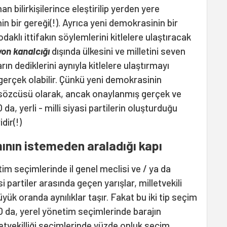
 bilirkişilerince eleştirilip yerden yere
n bir gereği(!). Ayrıca yeni demokrasinin bir
daklı ittifakın söylemlerini kitlelere ulaştıracak
yon kanalcığı
dışında ülkesini ve milletini seven
rın dediklerini aynıyla kitlelere ulaştırmayı
rçek olabilir. Çünkü yeni demokrasinin
in sözcüsü olarak, ancak onaylanmış gerçek ve
 O da, yerli - milli siyasi partilerin oluşturduğu
dir(!)
mının istemeden araladığı kapı
tim seçimlerinde il genel meclisi ve / ya da
i partiler arasında geçen yarışlar, milletvekili
yük oranda aynılıklar taşır. Fakat bu iki tip seçim
 O da, yerel yönetim seçimlerinde barajın
etvekilliği seçimlerinde yüzde onluk seçim