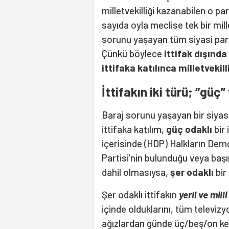
milletvekilliği kazanabilen o par
sayıda oyla meclise tek bir mill
sorunu yaşayan tüm siyasi parti
Çünkü böylece
ittifak dışınd
ittifaka katılınca milletvekil
İttifakın iki türü; “güç”
Baraj sorunu yaşayan bir siyasi 
ittifaka katılım,
güç odaklı
bir 
içerisinde (HDP) Halkların Dem
Partisi’nin bulunduğu veya başını
dahil olmasıysa,
şer odaklı
bir
Şer odaklı ittifakın
yerli ve mill
içinde olduklarını, tüm televiz
ağızlardan günde üç/beş/on kere