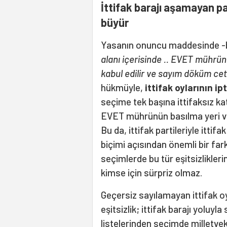
İttifak barajı aşamayan pa
büyür
Yasanın onuncu maddesinde -b
alanı içerisinde .. EVET mührün
kabul edilir ve sayım döküm cetv
hükmüyle,
ittifak oylarının ip
seçime tek başına ittifaksız kat
EVET mührünün basılma yeri v
Bu da, ittifak partileriyle ittif
biçimi açısından önemli bir fark
seçimlerde bu tür eşitsizlikle
kimse için sürpriz olmaz.
Geçersiz sayılamayan ittifak oy
eşitsizlik; ittifak barajı yoluyl
listelerinden seçimde milletvek