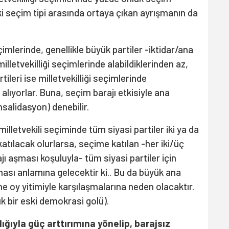
iki seçim tipi arasında ortaya çıkan ayrışmanın da
imlerinde, genellikle büyük partiler -iktidar/ana
illetvekilliği seçimlerinde alabildiklerinden az,
rtileri ise milletvekilliği seçimlerinde
alıyorlar. Buna, seçim barajı etkisiyle ana
salidasyon) denebilir.
milletvekili seçiminde tüm siyasi partiler iki ya da
katılacak olurlarsa, seçime katılan -her iki/üç
jı aşması koşuluyla- tüm siyasi partiler için
ası anlamına gelecektir ki.. Bu da büyük ana
e oy yitimiyle karşılaşmalarına neden olacaktır.
 bir eski demokrasi golü).
ılığıyla güç arttırımına yönelip, barajsız