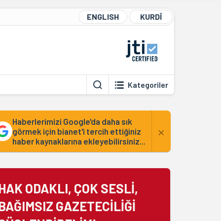
ENGLISH
KURDÎ
Kategoriler
Haberlerimizi Google'da daha sık
×
görmek için bianet'i tercih ettiğiniz
haber kaynaklarına ekleyebilirsiniz...
HAK ODAKLI, ÇOK SESLİ,
BAĞIMSIZ GAZETECİLİĞİ