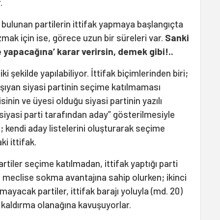
.
bulunan partilerin ittifak yapmaya başlangıçta
zmak için ise, görece uzun bir süreleri var.
Sanki
e yapacağına’ karar verirsin, demek gibi!..
ki şekilde yapılabiliyor. İttifak biçimlerinden biri;
taşıyan siyasi partinin seçime katılmaması
sinin ve üyesi olduğu siyasi partinin yazılı
siyasi parti tarafından aday” gösterilmesiyle
se; kendi aday listelerini oluşturarak seçime
ki ittifak.
 partiler seçime katılmadan, ittifak yaptığı parti
ni meclise sokma avantajına sahip olurken; ikinci
mayacak partiler, ittifak barajı yoluyla (md. 20)
n kaldırma olanağına kavuşuyorlar.