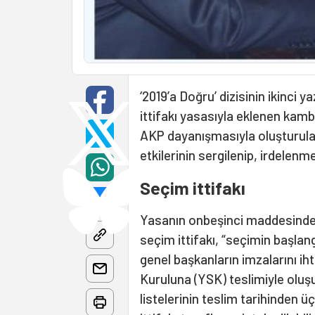
‘2019’a Doğru’ dizisinin ikinci 
ittifakı yasasıyla eklenen kam
AKP dayanışmasıyla oluşturulan 
etkilerinin sergilenip, irdelenme
Seçim ittifakı
Yasanın onbeşinci maddesinde b
seçim ittifakı, “seçimin başlang
genel başkanların imzalarını i
Kuruluna (YSK) teslimiyle oluşu
listelerinin teslim tarihinden 