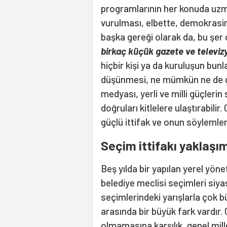
programlarının her konuda uzman
vurulması, elbette, demokrasini
başka gereği olarak da, bu şer o
birkaç küçük gazete ve televiz
hiçbir kişi ya da kuruluşun bunla
düşünmesi, ne mümkün ne de ge
medyası, yerli ve milli güçler
doğruları kitlelere ulaştırabilir.
güçlü ittifak ve onun söylemleri
Seçim ittifakı yaklaşı
Beş yılda bir yapılan yerel yöne
belediye meclisi seçimleri siyas
seçimlerindeki yarışlarla çok bü
arasında bir büyük fark vardır.
olmamasına karşılık, genel mill