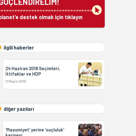
GÜÇLENDİRELİM!
bianet'e destek olmak için tıklayın
ilgili haberler
24 Haziran 2018 Seçimleri,
İttifaklar ve HDP
11 Mayıs 2018
diğer yazıları
'Masumiyet' yerine 'suçluluk'
karinesi