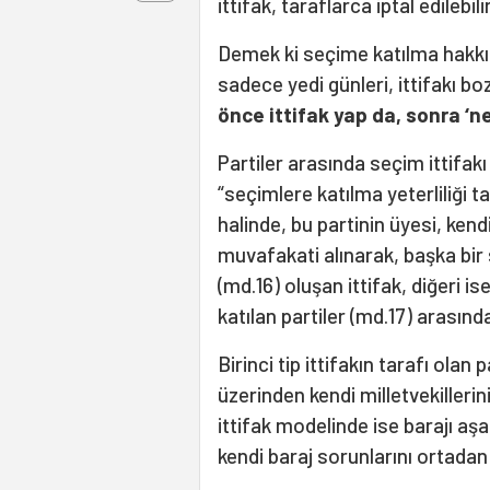
ittifak, taraflarca iptal edilebilir
Demek ki seçime katılma hakkı 
sadece yedi günleri, ittifakı bo
önce ittifak yap da, sonra ‘n
Partiler arasında seçim ittifakı i
“seçimlere katılma yeterliliği 
halinde, bu partinin üyesi, kendi
muvafakati alınarak, başka bir 
(md.16) oluşan ittifak, diğeri i
katılan partiler (md.17) arasında
Birinci tip ittifakın tarafı olan
üzerinden kendi milletvekilleri
ittifak modelinde ise barajı aşa
kendi baraj sorunlarını ortada