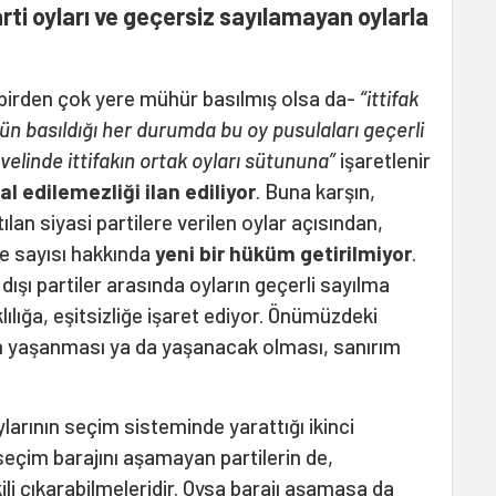
rti oyları ve geçersiz sayılamayan oylarla
irden çok yere mühür basılmış olsa da-
“ittifak
ün basıldığı her durumda bu oy pusulaları geçerli
elinde ittifakın ortak oyları sütununa”
işaretlenir
tal edilemezliği ilan ediliyor
. Buna karşın,
ılan siyasi partilere verilen oylar açısından,
e sayısı hakkında
yeni bir hüküm getirilmiyor
.
ak dışı partiler arasında oyların geçerli sayılma
lılığa, eşitsizliğe işaret ediyor. Önümüzdeki
rin yaşanması ya da yaşanacak olması, sanırım
larının seçim sisteminde yarattığı ikinci
a seçim barajını aşamayan partilerin de,
ili çıkarabilmeleridir. Oysa barajı aşamasa da