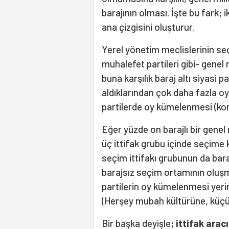
barajının olması. İşte bu fark; 
ana çizgisini oluşturur.
Yerel yönetim meclislerinin seç
muhalefet partileri gibi- genel m
buna karşılık baraj altı siyasi pa
aldıklarından çok daha fazla oy 
partilerde oy kümelenmesi (kon
Eğer yüzde on barajlı bir genel 
üç ittifak grubu içinde seçime 
seçim ittifakı grubunun da bara
barajsız seçim ortamının oluşm
partilerin oy kümelenmesi yerin
(Herşey mubah kültürüne, küçük
Bir başka deyişle;
ittifak arac