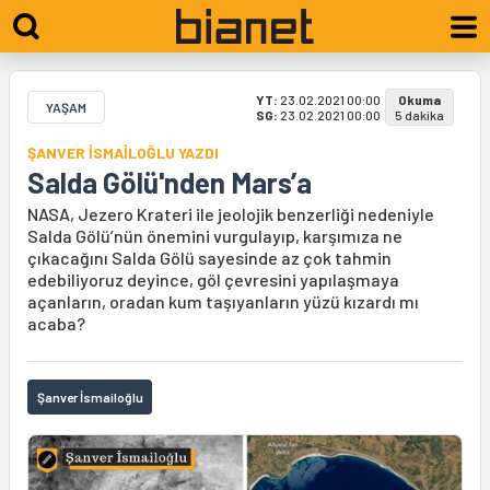
YT:
23.02.2021 00:00
Okuma
YAŞAM
SG:
23.02.2021 00:00
5 dakika
ŞANVER İSMAİLOĞLU YAZDI
Salda Gölü'nden Mars’a
NASA, Jezero Krateri ile jeolojik benzerliği nedeniyle
Salda Gölü’nün önemini vurgulayıp, karşımıza ne
çıkacağını Salda Gölü sayesinde az çok tahmin
edebiliyoruz deyince, göl çevresini yapılaşmaya
açanların, oradan kum taşıyanların yüzü kızardı mı
acaba?
Şanver İsmailoğlu