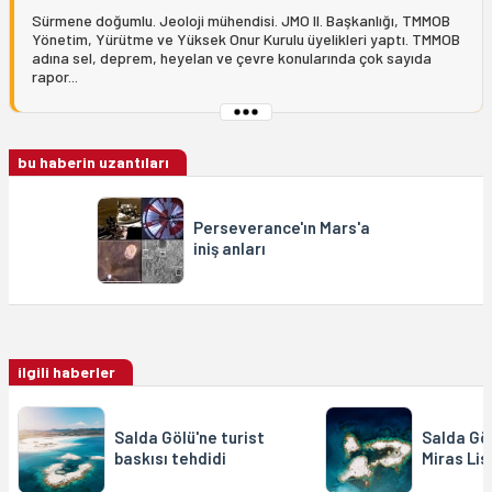
Sürmene doğumlu. Jeoloji mühendisi. JMO II. Başkanlığı, TMMOB
Yönetim, Yürütme ve Yüksek Onur Kurulu üyelikleri yaptı. TMMOB
adına sel, deprem, heyelan ve çevre konularında çok sayıda
rapor...
bu haberin uzantıları
Perseverance'ın Mars'a
iniş anları
ilgili haberler
Salda Gölü'ne turist
Salda Göl
baskısı tehdidi
Miras Lis