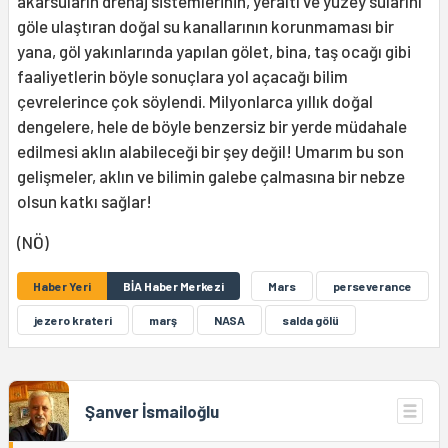
akarsuların drenaj sistemlerinin, yeraltı ve yüzey sularını
göle ulaştıran doğal su kanallarının korunmaması bir
yana, göl yakınlarında yapılan gölet, bina, taş ocağı gibi
faaliyetlerin böyle sonuçlara yol açacağı bilim
çevrelerince çok söylendi. Milyonlarca yıllık doğal
dengelere, hele de böyle benzersiz bir yerde müdahale
edilmesi aklın alabileceği bir şey değil! Umarım bu son
gelişmeler, aklın ve bilimin galebe çalmasına bir nebze
olsun katkı sağlar!
(NÖ)
Haber Yeri
BİA Haber Merkezi
Mars
perseverance
jezero krateri
marş
NASA
salda gölü
Şanver İsmailoğlu