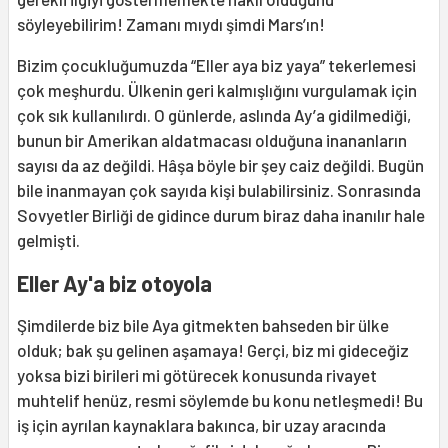
söyleyebilirim! Zamanı mıydı şimdi Mars’ın!
Bizim çocukluğumuzda “Eller aya biz yaya” tekerlemesi
çok meşhurdu. Ülkenin geri kalmışlığını vurgulamak için
çok sık kullanılırdı. O günlerde, aslında Ay’a gidilmediği,
bunun bir Amerikan aldatmacası olduğuna inananların
sayısı da az değildi. Hâşa böyle bir şey caiz değildi. Bugün
bile inanmayan çok sayıda kişi bulabilirsiniz. Sonrasında
Sovyetler Birliği de gidince durum biraz daha inanılır hale
gelmişti.
Eller Ay'a biz otoyola
Şimdilerde biz bile Aya gitmekten bahseden bir ülke
olduk; bak şu gelinen aşamaya! Gerçi, biz mi gideceğiz
yoksa bizi birileri mi götürecek konusunda rivayet
muhtelif henüz, resmi söylemde bu konu netleşmedi! Bu
iş için ayrılan kaynaklara bakınca, bir uzay aracında