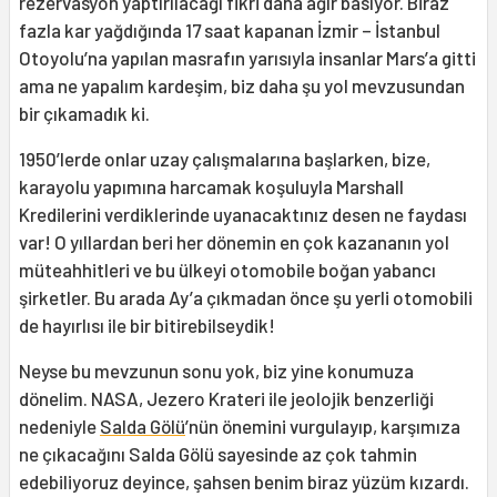
rezervasyon yaptırılacağı fikri daha ağır basıyor. Biraz
fazla kar yağdığında 17 saat kapanan İzmir – İstanbul
Otoyolu’na yapılan masrafın yarısıyla insanlar Mars’a gitti
ama ne yapalım kardeşim, biz daha şu yol mevzusundan
bir çıkamadık ki.
1950’lerde onlar uzay çalışmalarına başlarken, bize,
karayolu yapımına harcamak koşuluyla Marshall
Kredilerini verdiklerinde uyanacaktınız desen ne faydası
var! O yıllardan beri her dönemin en çok kazananın yol
müteahhitleri ve bu ülkeyi otomobile boğan yabancı
şirketler. Bu arada Ay’a çıkmadan önce şu yerli otomobili
de hayırlısı ile bir bitirebilseydik!
Neyse bu mevzunun sonu yok, biz yine konumuza
dönelim. NASA, Jezero Krateri ile jeolojik benzerliği
nedeniyle
Salda Gölü
’nün önemini vurgulayıp, karşımıza
ne çıkacağını Salda Gölü sayesinde az çok tahmin
edebiliyoruz deyince, şahsen benim biraz yüzüm kızardı.