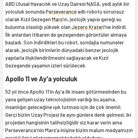
ABD Ulusal Havacılık ve Uzay Dairesi NASA, yedi aylık bir
yolculuk sonunda
Perseverance
adlı robotu sorunsuz
olarak Kızıl Gezegen
Mars
’ın, jeolojik yapısı gereği su
bulunma olasılığı yüksek olan
Jezero Krateri
’ne indirdi.
İlk anlardan itibaren de gezegenden görüntüler almaya
başladı. Son indirdikleri bu robot, sondajla numuneler
alarak, jeolojik birimlerin dünyadaki benzer jeolojik
yapılarla ilişkilendirilmesini sağlayacak ve Kızıl
Gezegende yaşamın izleri sürülecek.
Apollo 11 ve Ay'a yolculuk
52 yıl önce Apollo 11’in Ay’a ilk insanı götürmesinden bu
yana gelişen uzay teknolojisinin vardığı bu aşama,
insanlığın geleceğine ışık tutması için de çok önemli.
Gerçi bizim Uzay Projesi ile aynı günlere denk gelmesi, iki
projeden hangisinin talihsizliğidir siz karar verin ama
Perseverance’nin Mars’a inişine bizim malum medyamızın
gerekli ilgiyi göstermemekte haklı olduğunu