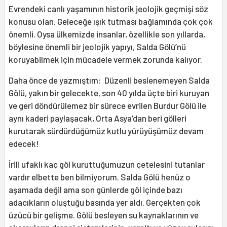
Evrendeki canlı yaşamının historik jeolojik geçmişi söz
konusu olan. Geleceğe ışık tutması bağlamında çok çok
önemli. Oysa ülkemizde insanlar, özellikle son yıllarda,
böylesine önemli bir jeolojik yapıyı, Salda Gölü’nü
koruyabilmek için mücadele vermek zorunda kalıyor.
Daha önce de yazmıştım: Düzenli beslenemeyen Salda
Gölü, yakın bir gelecekte, son 40 yılda üçte biri kuruyan
ve geri döndürülemez bir sürece evrilen Burdur Gölü ile
aynı kaderi paylaşacak, Orta Asya’dan beri gölleri
kurutarak sürdürdüğümüz kutlu yürüyüşümüz devam
edecek!
İrili ufaklı kaç göl kuruttuğumuzun çetelesini tutanlar
vardır elbette ben bilmiyorum. Salda Gölü henüz o
aşamada değil ama son günlerde göl içinde bazı
adacıkların oluştuğu basında yer aldı. Gerçekten çok
üzücü bir gelişme. Gölü besleyen su kaynaklarının ve