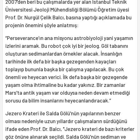
2007'den beri bu çalışmalarda yer alan İstanbul Teknik
Üniversitesi Jeoloji Mühendisliği Bölümü Öğretim üyesi
Prof. Dr. Nurgül Çelik Balcı, basına yaptığı açıklamada bu
projenin önemini şöyle anlatmış:
“Perseverance’ın ana misyonu astrobiyoloji yani yaşamın
izlerini aramak. Bu robot çok iyi bir jeolog. Göl tabanını
oluşturan sedimanlardan örnekler alacak. İnsanlığın
tarihinde ilk defa bir başka gezegenden kayaçları
toplayıp bununla başka bir çalışma yapılacak. Bu çok
önemli ve heyecan verici. İlk defa başka bir gezegende
yaşam olma ihtimaline bu kadar yakınız. Bir zamanlar
Mars'ta antik yaşam var olduysa neden devam etmediği
sorusu da bilim insanlarını heyecanlandıracak.”
Jezero Krateri ile Salda Gölü'nün yapılarının benzer
olması nedeniyle uzun yıllardır çalışmaların sürdüğünü
ifade eden Prof. Dr. Balcı, "Jezero krateri de bazı kriterler
göz önüne alınarak seçildi. Salda Gölü'nün sediman ve